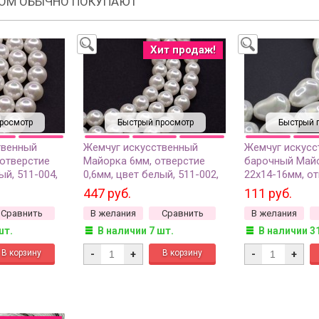
РОМ ОБЫЧНО ПОКУПАЮТ
Хит продаж!
росмотр
Быстрый просмотр
Быстрый 
твенный
Жемчуг искусственный
Жемчуг искусс
отверстие
Майорка 6мм, отверстие
барочный Майо
ый, 511-004,
0,6мм, цвет белый, 511-002,
22х14-16мм, от
39см, около
1 нить (около 39см, около
цвет белый, 51
447 руб.
111 руб.
65шт)
Сравнить
В желания
Сравнить
В желания
шт.
В наличии 7 шт.
В наличии 3
-
+
-
+