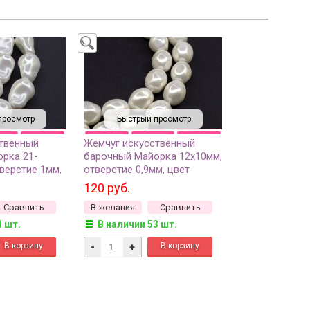
просмотр
Быстрый просмотр
твенный
Жемчуг искусственный
рка 21-
барочный Майорка 12х10мм,
верстие 1мм,
отверстие 0,9мм, цвет
1-010, 1шт
белый, 511-008, 2шт
120 руб.
Сравнить
В желания
Сравнить
1 шт.
В наличии 53 шт.
-
+