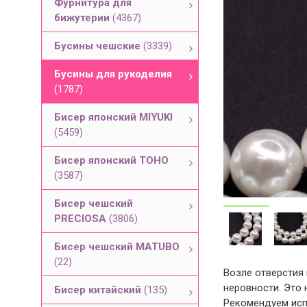
Фурнитура для
бижутерии
(4367)
Бусины чешские
(3339)
Бусины для рукоделия
(1787)
Бисер японский MIYUKI
(5459)
Бисер японский TOHO
(3587)
Бисер чешский
PRECIOSA
(3806)
Бисер чешский MATUBO
(22)
Возле отверстия
неровности. Это 
Бисер китайский
(135)
Рекомендуем исп