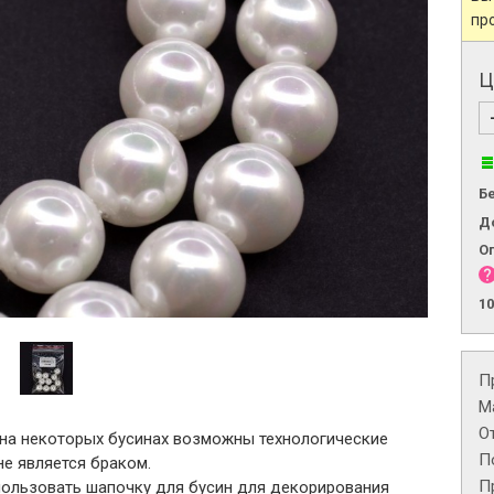
пр
Ц
Б
Д
О
1
П
М
О
 на некоторых бусинах возможны технологические
П
не является браком.
П
ользовать шапочку для бусин для декорирования