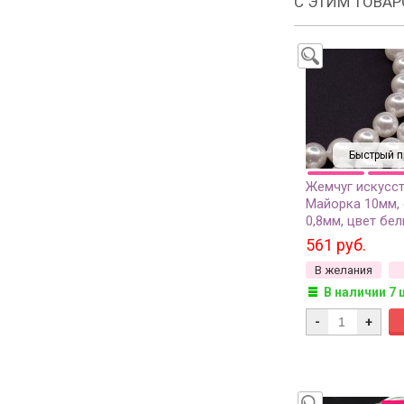
С ЭТИМ ТОВА
Быстрый п
Жемчуг искусс
Майорка 10мм, 
0,8мм, цвет бел
1 нить (около 
561 руб.
38шт)
В желания
В наличии 7 
-
+