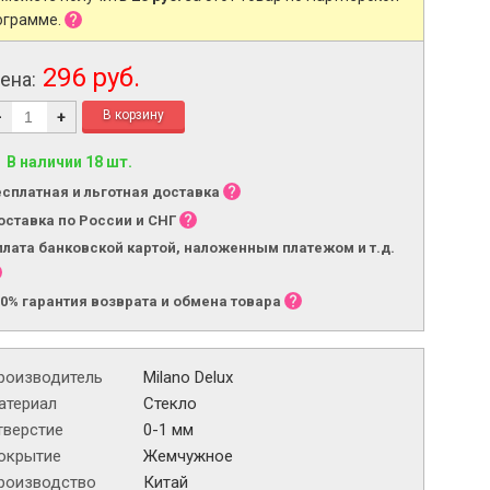
ограмме.
296 руб.
ена:
-
+
В наличии 18 шт.
есплатная и льготная доставка
оставка по России и СНГ
плата банковской картой, наложенным платежом и т.д.
00% гарантия возврата и обмена товара
роизводитель
Milano Delux
атериал
Стекло
тверстие
0-1 мм
окрытие
Жемчужное
роизводство
Китай