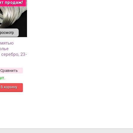
ит продаж!
росмотр
амятью
олье
 серебро, 23-
Сравнить
шт.