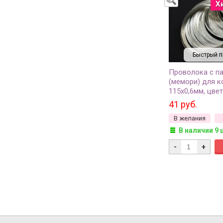
Х
Быстрый п
Проволока с п
(мемори) для к
115х0,6мм, цвет
010, 5 витков
41 руб.
В желания
В наличии 9 
-
+