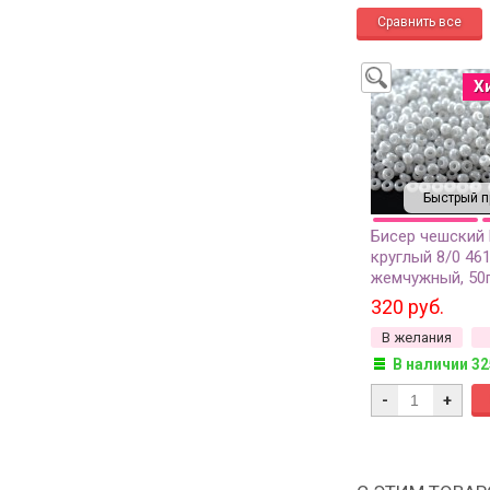
Х
Быстрый п
Бисер чешский
круглый 8/0 46
жемчужный, 50
320 руб.
В желания
В наличии 32
-
+