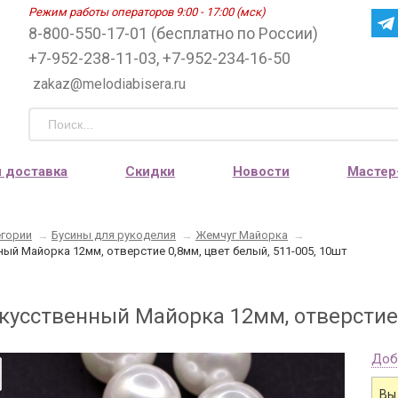
Режим работы операторов 9:00 - 17:00 (мск)
8-800-550-17-01 (бесплатно по России)
+7-952-238-11-03, +7-952-234-16-50
zakaz@melodiabisera.ru
и доставка
Скидки
Новости
Мастер
егории
→
Бусины для рукоделия
→
Жемчуг Майорка
→
ый Майорка 12мм, отверстие 0,8мм, цвет белый, 511-005, 10шт
кусственный Майорка 12мм, отверстие 0
Доб
Вы