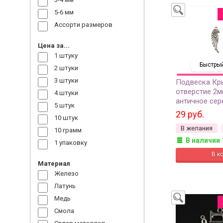
5-6 мм
Ассорти размеров
Цена за...
1 штуку
Быстрый
2 штуки
3 штуки
Подвеска Кр
отверстие 2м
4 штуки
античное сер
5 штук
металлов, 22-
29 руб.
10 штук
В желания
10 грамм
В наличии 
1 упаковку
Материал
Железо
Латунь
Медь
Смола