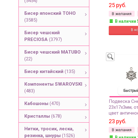
(5454)
сплав металло
25 руб.
Бисер японский TOHO
В желания
(3585)
В наличии 
Бисер чешский
PRECIOSA
(3797)
Бисер чешский MATUBO
(22)
Бисер китайский
(135)
Компоненты SWAROVSKI
(483)
Быстрый
Подвеска Сн
Кабошоны
(470)
23х17х3мм, о
цвет антично
Кристаллы
(678)
сплав металло
23 руб.
Нитки, тросик, леска,
В желания
резинка, шнуры
(1526)
В наличии 