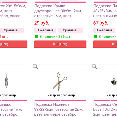
ух 20х15х3мм,
Подвеска Крыло
Подвеска Ли
м, цвет
двустороннее 30х9х1,2мм,
48х26х2мм, о
ебро, сплав
отверстие 1мм, цвет
цвет антично
017, 2шт
античное серебро, сплав
сплав металл
29 руб.
67 руб.
металлов, 22-002, 2шт
Сравнить
В желания
Сравнить
В желания
2 шт.
В наличии 276 шт.
В наличии
 просмотр
Быстрый просмотр
Быстры
ерышко
Подвеска Ножницы
Подвеска Се
верстие 1мм,
39х22х2мм, отверстие 2мм,
Love 10х12мм
е серебро,
цвет античное серебро,
2мм, цвет ан