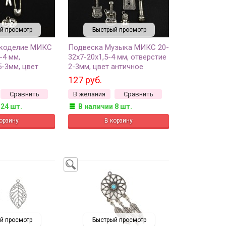
й просмотр
Быстрый просмотр
укоделие МИКС
Подвеска Музыка МИКС 20-
-4 мм,
32х7-20х1,5-4 мм, отверстие
5-3мм, цвет
2-3мм, цвет античное
ебро, сплав
серебро, сплав металлов,
127 руб.
-316, 6шт
22-310, 6шт
Сравнить
В желания
Сравнить
 24 шт.
В наличии 8 шт.
й просмотр
Быстрый просмотр