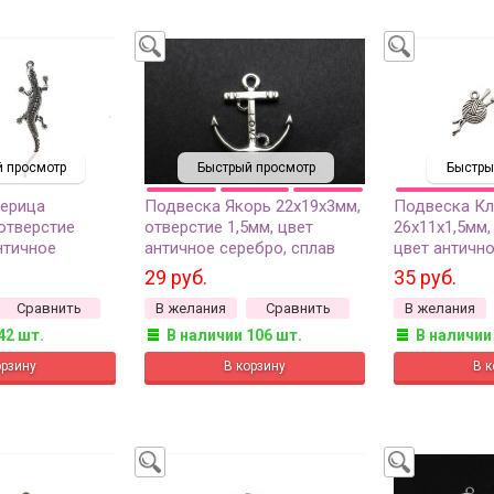
 просмотр
Быстрый просмотр
Быстры
ерица
Подвеска Якорь 22х19х3мм,
Подвеска Кл
 отверстие
отверстие 1,5мм, цвет
26х11х1,5мм,
нтичное
античное серебро, сплав
цвет антично
ав металлов,
металлов, 22-069, 2шт
сплав металл
29 руб.
35 руб.
Сравнить
В желания
Сравнить
В желания
42 шт.
В наличии 106 шт.
В наличии