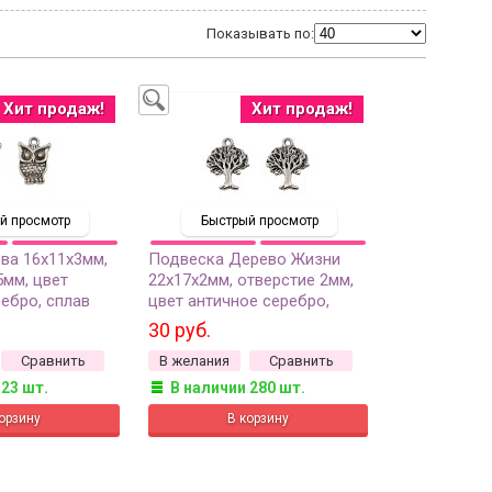
Показывать по:
Хит продаж!
Хит продаж!
й просмотр
Быстрый просмотр
ва 16х11х3мм,
Подвеска Дерево Жизни
5мм, цвет
22х17х2мм, отверстие 2мм,
ебро, сплав
цвет античное серебро,
-087, 2шт
сплав металлов, 22-206, 2шт
30 руб.
Сравнить
В желания
Сравнить
 23 шт.
В наличии 280 шт.