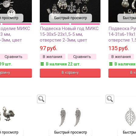
 просмотр
Быстрый просмотр
Быстры
коделие МИКС
Подвеска Новый год МИКС
Подвеска Р
3 мм,
15-30х5-23х1,5-5 мм,
14-31х6-19х1
-3мм, цвет
отверстие 2-3мм, цвет
отверстие 1,
ебро, сплав
античное серебро, сплав
античное сер
97 руб.
135 руб.
309, 5шт
металлов, 22-312, 10г (около
металлов, 22
Сравнить
В желания
Сравнить
В желания
5-8шт)
19 шт.
В наличии 22 шт.
В наличии
 просмотр
Быстрый просмотр
Быстры