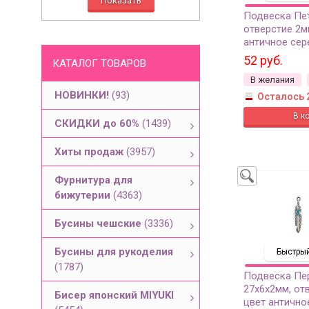
Подвеска Пет
отверстие 2м
античное сер
металлов, 22-
52 руб.
КАТАЛОГ ТОВАРОВ
В желания
НОВИНКИ!
(93)
Осталось 
СКИДКИ до 60%
(1439)
Хиты продаж
(3957)
Фурнитура для
бижутерии
(4363)
Бусины чешские
(3336)
Бусины для рукоделия
Быстрый
(1787)
Подвеска П
27х6х2мм, от
Бисер японский MIYUKI
цвет антично