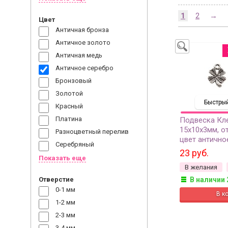
1
2
→
Цвет
Античная бронза
Античное золото
Античная медь
Античное серебро
Бронзовый
Золотой
Быстрый
Красный
Платина
Подвеска Кле
15х10х3мм, о
Разноцветный перелив
цвет антично
Серебряный
сплав металло
23 руб.
Показать еще
В желания
Отверстие
В наличии 
0-1 мм
1-2 мм
2-3 мм
3-4 мм