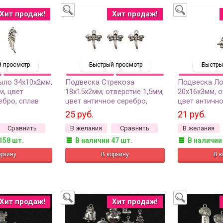
Хит продаж!
Хит продаж!
 просмотр
Быстрый просмотр
Быстры
ыло 34х10х2мм,
Подвеска Стрекоза
Подвеска Ло
м, цвет
18х15х2мм, отверстие 1,5мм,
20х16х3мм, о
ебро, сплав
цвет античное серебро,
цвет антично
086, 2шт
сплав металлов, 22-022, 3шт
сплав металл
25 руб.
21 руб.
Сравнить
В желания
Сравнить
В желания
158 шт.
В наличии 47 шт.
В наличии
Хит продаж!
Хит продаж!