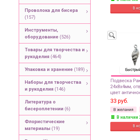
Проволока для бисера
(157)
Инструменты,
оборудование
(526)
Товары для творчества и
рукоделия
(464)
Упаковка и хранение
(189)
Быстрый
Подвеска Ра
Наборы для творчества
24х8х4мм, отв
и рукоделия
(146)
цвет антично
сплав металло
33 руб.
Литература о
бисероплетении
(6)
В желания
В наличии 
Флористические
материалы
(19)