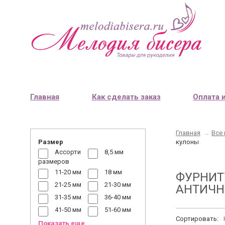
Главная
Как сделать заказ
Оплата 
Главная
→
Все 
Размер
кулоны
Ассорти
8,5 мм
размеров
11-20 мм
18 мм
ФУРНИТ
21-25 мм
21-30 мм
АНТИЧН
31-35 мм
36-40 мм
41-50 мм
51-60 мм
Сортировать:
Показать еще