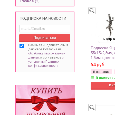
Разное
(2)
ПОДПИСКА НА НОВОСТИ
Быстрый
Нажимая «Подписаться» я
Подвеска Ящ
даю свое Согласие на
55х15х2,5мм,
обработку персональных
1,5мм, цвет а
данных
и соглашаюсь
с
условиями Политики
серебро, спл
64 руб.
конфидециальности
22-091, 2шт
В желания
В наличии 