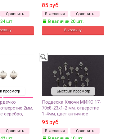
ов, 22-119, 5шт
античное серебро, сплав
85 руб.
металлов, 22-300, 6шт
Сравнить
В желания
Сравнить
 34 шт.
В наличии 20 шт.
й просмотр
Быстрый просмотр
ердечко
Подвеска Ключи МИКС 17-
 отверстие 2мм,
70х8-23х1-2 мм, отверстие
е серебро,
1-4мм, цвет античное
ов, 22-050, 3шт
серебро, сплав металлов,
95 руб.
22-245, 10г (около 4-10шт)
Сравнить
В желания
Сравнить
 42 шт.
В наличии 10 шт.