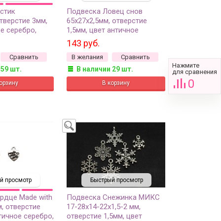
стик
Подвеска Ловец снов
тверстие 3мм,
65х27х2,5мм, отверстие
е серебро,
1,5мм, цвет античное
ов, 22-107, 2шт
серебро, сплав металлов,
143 руб.
22-221, 1шт
Сравнить
В желания
Сравнить
Нажмите
 59 шт.
В наличии 29 шт.
для сравнения
0
й просмотр
Быстрый просмотр
рдце Made with
Подвеска Снежинка МИКС
, отверстие
17-28х14-22х1,5-2 мм,
тичное серебро,
отверстие 1,5мм, цвет