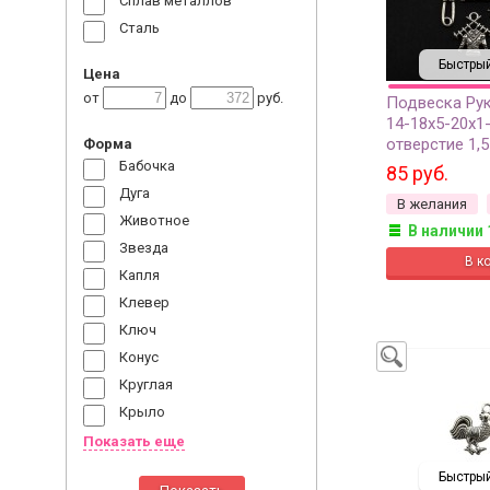
Сплав металлов
Сталь
Быстрый
Цена
от
до
руб.
Подвеска Ру
14-18х5-20х1-
отверстие 1,5
Форма
античное сер
Бабочка
85 руб.
металлов, 22-
Дуга
В желания
Животное
В наличии 
Звезда
Капля
Клевер
Ключ
Конус
Круглая
Крыло
Показать еще
Быстрый