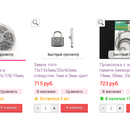
росмотр
Быстрый просмотр
Быстрый 
Замок тогл
Проволока с 
х в
15х13х5мм/20х4х3мм,
памяти (мемор
/6/7/8/10мм,
отверстие 1мм и 3мм, цвет
19мм, 50мм, 55
платина,
платина, латунь/цирконий,
90мм, цвет пла
715 руб.
723 руб.
 1уп
12-121, 1 комплект
1уп
Сравнить
В желания
Сравнить
В желания
шт.
Осталось 3 шт.
В наличии 1
-
+
-
+