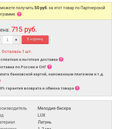
 можете получить
50 руб.
за этот товар по Партнерской
ограмме.
715 руб.
ена:
-
+
Осталась 1 шт.
есплатная и льготная доставка
оставка по России и СНГ
плата банковской картой, наложенным платежом и т.д.
00% гарантия возврата и обмена товара
роизводитель
Мелодия бисера
ид
LUX
атериал
Латунь