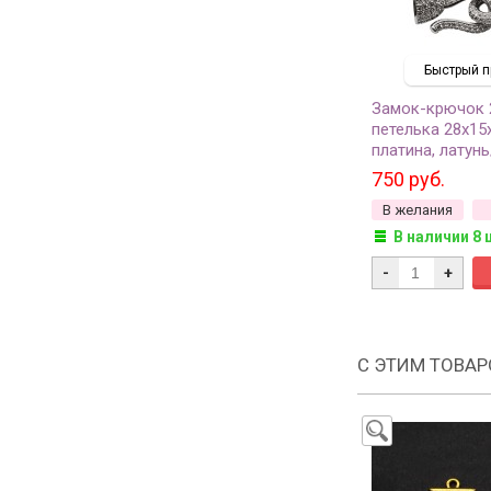
Быстрый п
Замок-крючок 
петелька 28х15
платина, латун
09-035, 1 комп
750 руб.
В желания
В наличии 8 
-
+
С ЭТИМ ТОВА