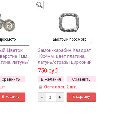
просмотр
Быстрый просмотр
ный Цветок
Замок-карабин Квадрат
тверстие 1мм
18х4мм, цвет платина,
атина, латунь/
латунь/стразы цирконий,
39, 1шт
07-086, 1шт
750 руб.
Сравнить
В желания
Сравнить
шт.
Осталось 2 шт.
-
+