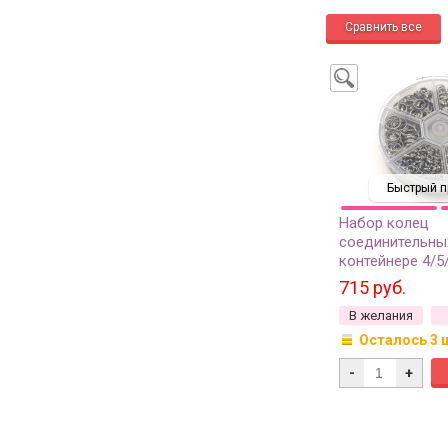
Быстрый п
Набор колец
соединительны
контейнере 4/5
двойные, цвет 
715 руб.
железо, 13-060,
В желания
Осталось 3 
-
+