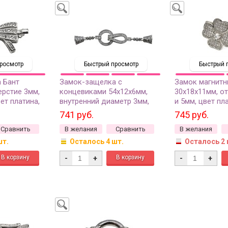
росмотр
Быстрый просмотр
Быстрый 
 Бант
Замок-защелка с
Замок магнит
ерстие 3мм,
концевиками 54х12х6мм,
30х18х11мм, о
ет платина,
внутренний диаметр 3мм,
и 5мм, цвет пл
, 06-066,
цвет платина, латунь, 06-138,
цирконий, 10-0
741 руб.
745 руб.
1шт
Сравнить
В желания
Сравнить
В желания
шт.
Осталось 4 шт.
Осталось 2 
-
+
-
+