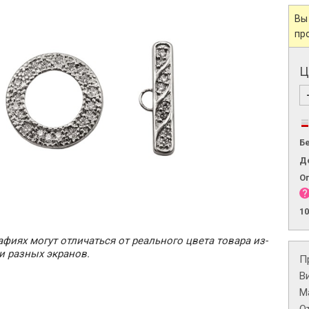
Вы
пр
Ц
Б
Д
О
1
фиях могут отличаться от реального цвета товара из-
и разных экранов.
П
В
М