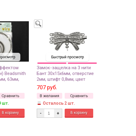
просмотр
Быстрый просмотр
эффектом
Замок-защелка на 3 нити
и) Beadsmith
Бант 30х15х6мм, отверстие
мм, 63мм,
2мм, штифт 0,8мм, цвет
тина, 23-020,
платина, латунь/цирконий,
707 руб.
06-064, 1шт
Сравнить
В желания
Сравнить
9 шт.
Осталось 2 шт.
-
+