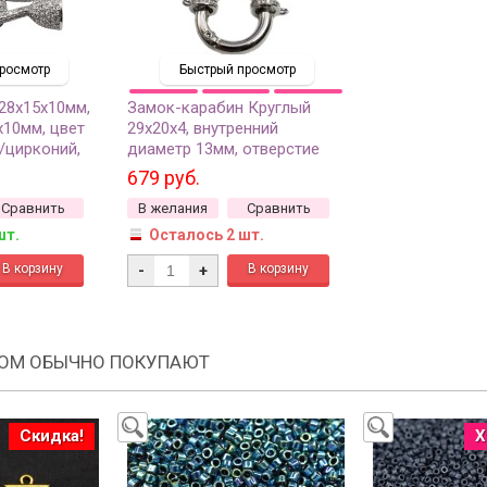
росмотр
Быстрый просмотр
28х15х10мм,
Замок-карабин Круглый
х10мм, цвет
29х20х4, внутренний
ь/цирконий,
диаметр 13мм, отверстие
лект
2мм, цвет платина, латунь/
679 руб.
цирконий, 08-073, 1шт
Сравнить
В желания
Сравнить
шт.
Осталось 2 шт.
-
+
РОМ ОБЫЧНО ПОКУПАЮТ
Скидка!
Х