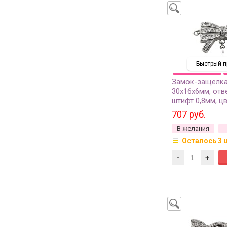
Быстрый п
Замок-защелка
30х16х6мм, отв
штифт 0,8мм, цв
латунь/цирконий
707 руб.
1шт
В желания
Осталось 3 
-
+