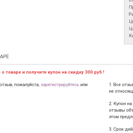
О
П
Р
Ц
Це
К
АРЕ
о товаре и получите купон на скидку 300 руб.!
отзыв, пожалуйста,
зарегистрируйтесь
или
1. Все отз
не относящ
2. Купон на
отзывы объ
этом предл
3. Срок дей