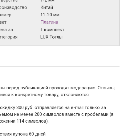
тверстие
1-2 мм
роизводство
Китай
азмер
11-20 мм
вет
Платина
на за...
1 комплект
атегория
LUX Тоглы
ывы перед публикацией проходят модерацию. Отзывы,
иеся к конкретному товару, отклоняются.
 скидку 300 руб. отправляется на e-mail только за
емом не менее 200 символов вместе с пробелами (в
ожении 114 символов).
ствия купона 60 дней.