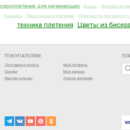
сероплетение для начинающих
Брошь
Игрушки из б
Лошадка
Параллельное плетение
Полезности при работе 
техника плетения
Цветы из бисер
ПОКУПАТЕЛЯМ
ПО
Доставка и оплата
Мой профиль
Скидки
Мои заказы
Мастер-классы
Список желаний