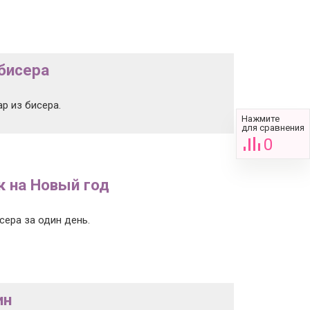
 бисера
ар из бисера.
Нажмите
для сравнения
0
к на Новый год
сера за один день.
ин