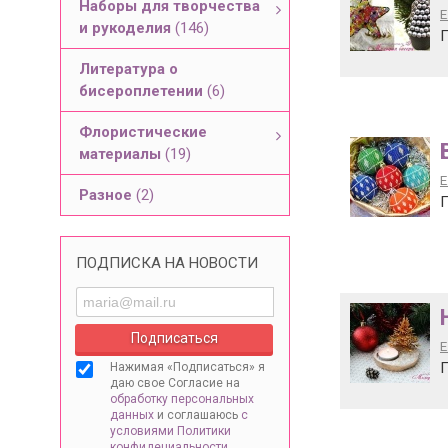
Наборы для творчества
Е
и рукоделия
(146)
П
Литература о
бисероплетении
(6)
Флористические
материалы
(19)
Е
Разное
(2)
П
ПОДПИСКА НА НОВОСТИ
Е
П
Нажимая «Подписаться» я
даю свое Согласие на
обработку персональных
данных
и соглашаюсь
с
условиями Политики
конфидециальности