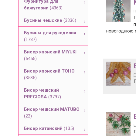
Фурнитура для
бижутерии
(4363)
Н
П
Бусины чешские
(3336)
п
новогоднюю е
Бусины для рукоделия
(1787)
Бисер японский MIYUKI
(5455)
Бисер японский TOHO
Е
(3585)
П
Бисер чешский
PRECIOSA
(3797)
Бисер чешский MATUBO
(22)
Е
Бисер китайский
(135)
П