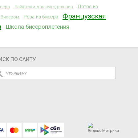
Лотос из
исера
Лайфхаки для рукодельниц
Французская
Роза из бисера
с бисером
а
Школа бисероплетения
ИСК ПО САЙТУ