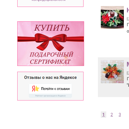
Е
П
о
Е
П
"
1
2
3