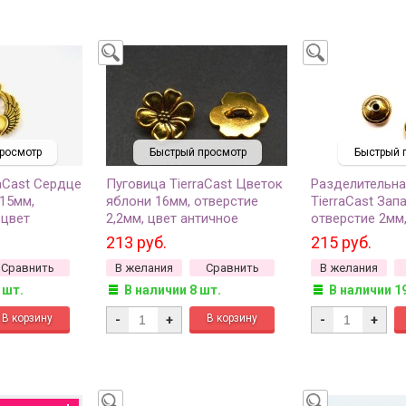
росмотр
Быстрый просмотр
Быстрый 
aCast Сердце
Пуговица TierraCast Цветок
Разделительна
15мм,
яблони 16мм, отверстие
TierraCast Зап
 цвет
2,2мм, цвет античное
отверстие 2мм,
о, 94-2305-
золото, 94-6549-26, 1шт
античное золот
213 руб.
215 руб.
26, 1шт
Сравнить
В желания
Сравнить
В желания
 шт.
В наличии 8 шт.
В наличии 1
-
+
-
+