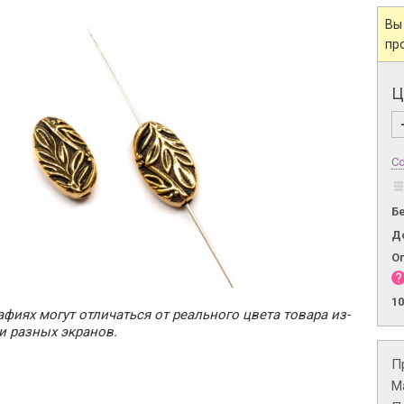
Вы
пр
Ц
Со
Б
Д
О
1
фиях могут отличаться от реального цвета товара из-
и разных экранов.
П
М