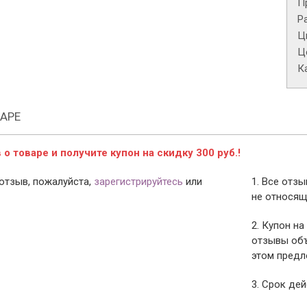
П
Р
Ц
Це
К
АРЕ
о товаре и получите купон на скидку 300 руб.!
отзыв, пожалуйста,
зарегистрируйтесь
или
1. Все отз
не относящ
2. Купон на
отзывы объ
этом предл
3. Срок дей