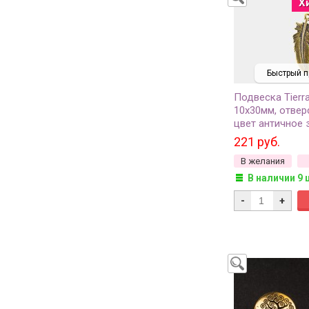
Х
Быстрый п
Подвеска Tierr
10х30мм, отвер
цвет античное 
2045-26, 1шт
221 руб.
В желания
В наличии 9 
-
+