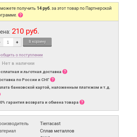
 можете получить
14 руб.
за этот товар по Партнерской
ограмме.
210 руб.
ена:
-
+
общить о поступлении
Нет в наличии
есплатная и льготная доставка
оставка по России и СНГ
плата банковской картой, наложенным платежом и т.д.
00% гарантия возврата и обмена товара
роизводитель
Tierracast
атериал
Сплав металлов