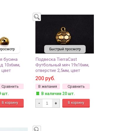
просмотр
Быстрый просмотр
я бусина
Подвеска TierraCast
ад 10х6мм,
Футбольный мяч 19х16мм,
 цвет
отверстие 2,5мм, цвет
о, 94-5831-
античное золото, 94-2463-
200 руб.
26, 1шт
Сравнить
В желания
Сравнить
9 шт.
В наличии 20 шт.
-
+