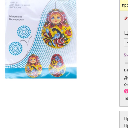
пр
Э
Ц
Со
Б
Д
О
1
П
П