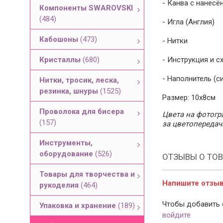
- Канва с нанесё
Компоненты SWAROVSKI
(484)
- Игла (Англия)
Кабошоны
(473)
- Нитки
Кристаллы
(680)
- Инструкция и с
- Наполнитель (с
Нитки, тросик, леска,
резинка, шнуры
(1525)
Размер: 10х8см
Проволока для бисера
Цвета на фотогра
(157)
за цветопередач
Инструменты,
оборудование
(526)
ОТЗЫВЫ О ТОВ
Товары для творчества и
Напишите отзыв 
рукоделия
(464)
Чтобы добавить 
Упаковка и хранение
(189)
войдите