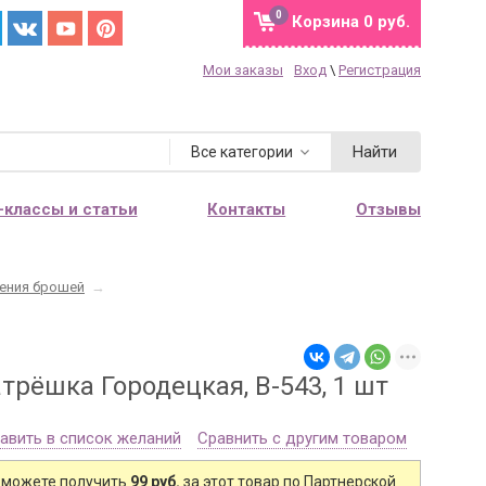
0
Корзина
0 руб.
Мои заказы
Вход
\
Регистрация
Найти
Все категории
-классы и статьи
Контакты
Отзывы
ения брошей
→
рёшка Городецкая, В-543, 1 шт
авить в список желаний
Сравнить с другим товаром
 можете получить
99 руб.
за этот товар по Партнерской