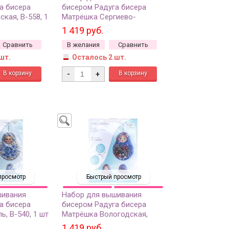
а бисера
бисером Радуга бисера
кая, В-558, 1
Матрёшка Сергиево-
Посадская, В-559, 1 шт
1 419 руб.
Сравнить
В желания
Сравнить
шт.
Осталось 2 шт.
-
+
просмотр
Быстрый просмотр
шивания
Набор для вышивания
а бисера
бисером Радуга бисера
, В-540, 1 шт
Матрёшка Вологодская,
В-544, 1 шт
1 419 руб.