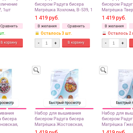
еличение
бисером Радуга бисера
бисером Радуг
7, 1шт
Матрёшка Хохлома, В-539, 1
Матрёшка Тверс
шт
шт
1 419 руб.
1 419 руб.
Сравнить
В желания
Сравнить
В желания
шт.
Осталось 3 шт.
Осталось 2 
-
+
-
+
росмотр
Быстрый просмотр
Быстрый 
ивания
Набор для вышивания
Набор для вы
а бисера
бисером Радуга бисера
бисером Радуг
новская,
Матрёшка Жостовская,
Матрёшка Гжель
В-542, 1 шт
1 419 руб.
1 419 руб.