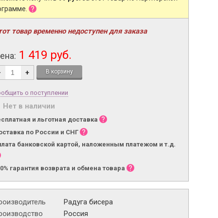
ограмме.
тот товар временно недоступен для заказа
1 419 руб.
ена:
-
+
общить о поступлении
Нет в наличии
есплатная и льготная доставка
оставка по России и СНГ
плата банковской картой, наложенным платежом и т.д.
00% гарантия возврата и обмена товара
роизводитель
Радуга бисера
роизводство
Россия