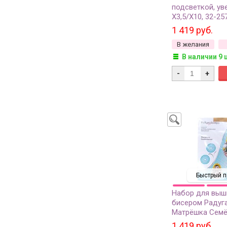
подсветкой, ув
Х3,5/Х10, 32-25
1 419 руб.
В желания
В наличии 9 
-
+
Быстрый п
Набор для выш
бисером Радуг
Матрёшка Семё
В-541, 1 шт
1 419 руб.