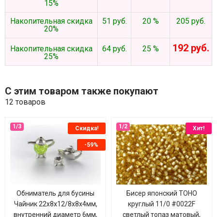
15%
Накопительная скидка
51 руб.
20 %
205 руб.
20%
192 руб.
Накопительная скидка
64 руб.
25 %
25%
С этим товаром также покупают
12 товаров
Скидка!
Хит!
-59%
Обниматель для бусины
Бисер японский TOHO
Чайник 22х8х12/8х8х4мм,
круглый 11/0 #0022F
внутренний диаметр 6мм,
светлый топаз матовый,