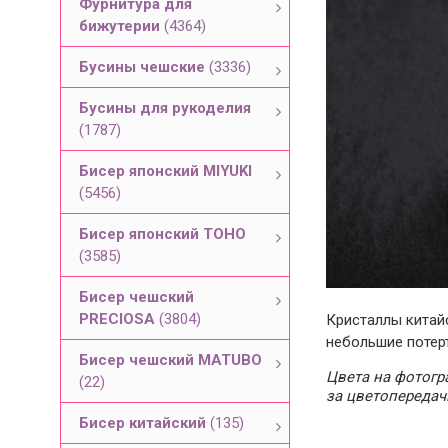
Фурнитура для
бижутерии
(4364)
Бусины чешские
(3336)
Бусины для рукоделия
(1787)
Бисер японский MIYUKI
(5456)
Бисер японский TOHO
(3585)
Бисер чешский
PRECIOSA
(3804)
Кристаллы китайс
небольшие потерт
Бисер чешский MATUBO
Цвета на фотогра
(22)
за цветопередач
Бисер китайский
(135)