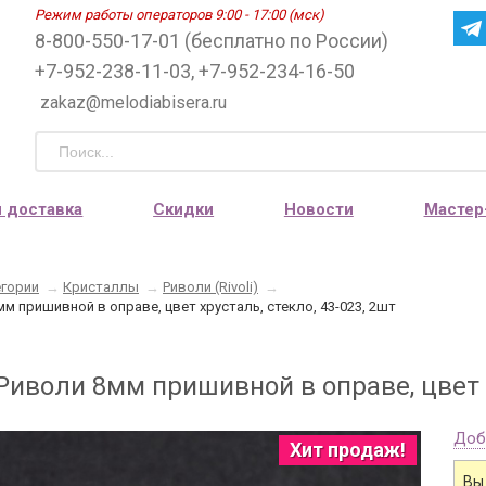
Режим работы операторов 9:00 - 17:00 (мск)
8-800-550-17-01 (бесплатно по России)
+7-952-238-11-03, +7-952-234-16-50
zakaz@melodiabisera.ru
и доставка
Скидки
Новости
Мастер
егории
→
Кристаллы
→
Риволи (Rivoli)
→
м пришивной в оправе, цвет хрусталь, стекло, 43-023, 2шт
иволи 8мм пришивной в оправе, цвет хр
Доб
Хит продаж!
Вы