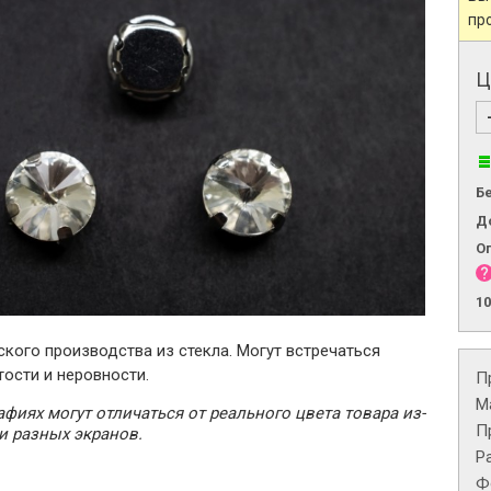
пр
Ц
Б
Д
О
1
кого производства из стекла. Могут встречаться
ости и неровности.
П
М
фиях могут отличаться от реального цвета товара из-
П
и разных экранов.
Р
Ф