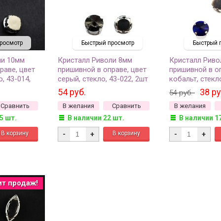
росмотр
Быстрый просмотр
Быстрый 
ли 10мм
Кристалл Риволи 8мм
Кристалл Риво
раве, цвет
пришивной в оправе, цвет
пришивной в оп
о, 43-014,
серый, стекло, 43-022, 2шт
кобальт, стекло
54 руб.
38 ру
54 руб.
Сравнить
В желания
Сравнить
В желания
5 шт.
В наличии 22 шт.
В наличии 1
-
+
-
+
ит продаж!