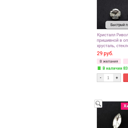
Быстрый п
Кристалл Риво
пришивной в оп
хрусталь, стекл
2шт
29 руб.
В желания
В наличии 83
-
+
Х