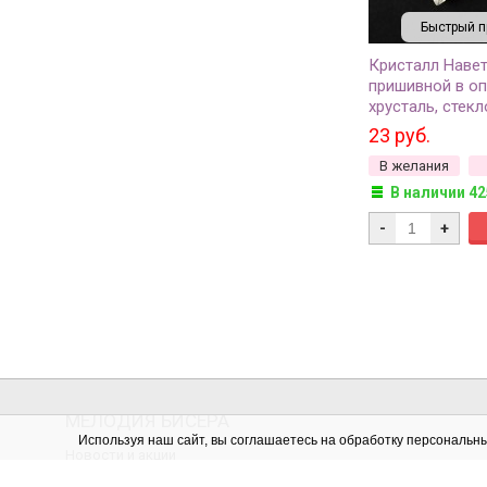
Быстрый п
Кристалл Наве
пришивной в оп
хрусталь, стекл
2шт
23 руб.
В желания
В наличии 42
-
+
МЕЛОДИЯ БИСЕРА
Используя наш сайт, вы соглашаетесь на обработку персональн
Новости и акции
Отзывы