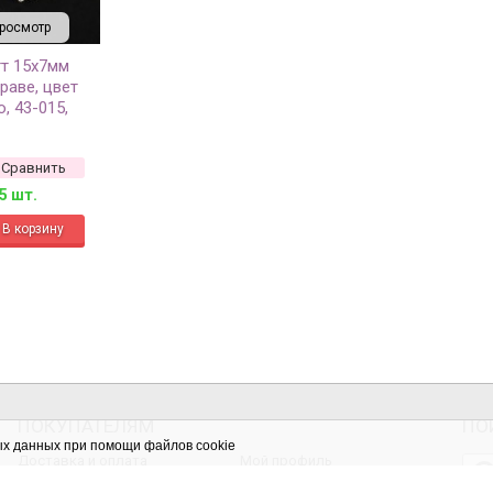
росмотр
тт 15х7мм
раве, цвет
о, 43-015,
Сравнить
5 шт.
ПОКУПАТЕЛЯМ
ПО
ых данных при помощи файлов cookie
Доставка и оплата
Мой профиль
Скидки
Мои заказы