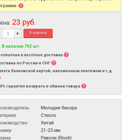
ограмме.
23 руб.
ена:
-
+
В наличии 792 шт.
есплатная и льготная доставка
оставка по России и СНГ
плата банковской картой, наложенным платежом и т.д.
00% гарантия возврата и обмена товара
роизводитель
Мелодия бисера
атериал
Стекло
роизводство
Китай
азмер
21-25 мм
орма
Риволи (Rivoli)