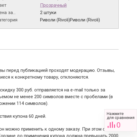
вет
Прозрачный
на за...
2 штуки
атегория
Риволи (Rivoli)
Риволи (Rivoli)
ывы перед публикацией проходят модерацию. Отзывы,
иеся к конкретному товару, отклоняются.
 скидку 300 руб. отправляется на e-mail только за
емом не менее 200 символов вместе с пробелами (в
ожении 114 символов).
Нажмите
ствия купона 60 дней.
для сравнения
0
пон можно применить к одному заказу. При этом сумма
Корзине до применения купона должна превышать 2000