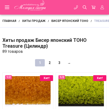
ГЛАВНАЯ
ХИТЫ ПРОДАЖ
БИСЕР ЯПОНСКИЙ TOHO
TREASUR
/
/
/
Хиты продаж Бисер японский TOHO
Treasure (Цилиндр)
89 товаров
1
2
3
→
Хит!
Хит!