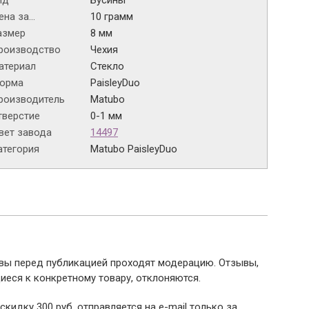
ид
Бусины
на за...
10 грамм
азмер
8 мм
роизводство
Чехия
атериал
Стекло
орма
PaisleyDuo
роизводитель
Matubo
тверстие
0-1 мм
вет завода
14497
атегория
Matubo PaisleyDuo
ывы перед публикацией проходят модерацию. Отзывы,
иеся к конкретному товару, отклоняются.
 скидку 300 руб. отправляется на e-mail только за