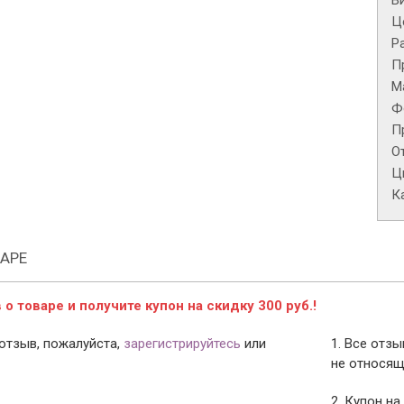
В
Це
Р
П
М
Ф
П
О
Ц
К
АРЕ
о товаре и получите купон на скидку 300 руб.!
отзыв, пожалуйста,
зарегистрируйтесь
или
1. Все отз
не относящ
2. Купон на