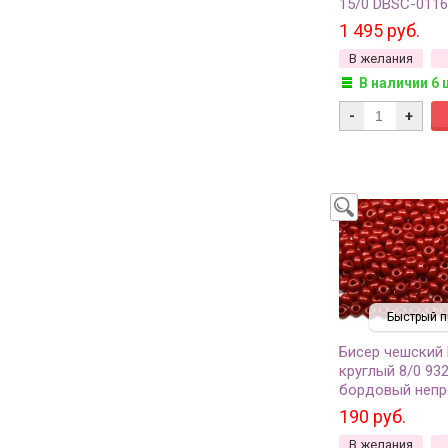
15/0 DBSC-011
металлик, глян
1 495 руб.
прозрачный, 1 
В желания
грамм)
В наличии 6 
-
+
Быстрый п
Бисер чешский
круглый 8/0 93
бордовый непр
грамм
190 руб.
В желания