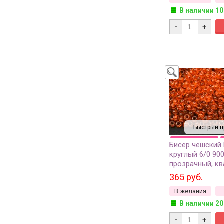
В наличии 10
-
+
Быстрый п
Бисер чешский
круглый 6/0 90
прозрачный, к
отверстие, 50г
365 руб.
В желания
В наличии 20
-
+