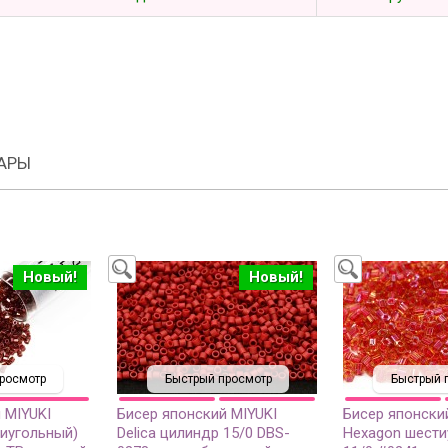
АРЫ
Новый!
Новый!
росмотр
Быстрый просмотр
Быстрый 
 MIYUKI
Бисер японский MIYUKI
Бисер японски
тиугольный)
Delica цилиндр 15/0 DBS-
Hexagon шести