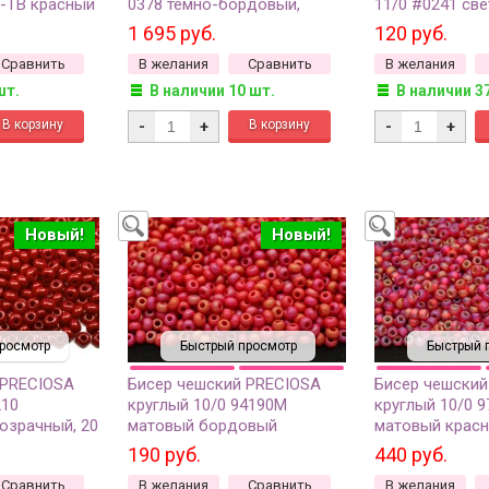
6-ТВ красный
0378 темно-бордовый,
11/0 #0241 све
цевый
металлизированный
розовато-лил
1 695 руб.
120 руб.
туба (около 7
матовый, 5 грамм
радужный, ок
Сравнить
В желания
Сравнить
В желания
изнутри, 5 гра
шт.
В наличии 10 шт.
В наличии 3
-
+
-
+
Новый!
Новый!
росмотр
Быстрый просмотр
Быстрый 
 PRECIOSA
Бисер чешский PRECIOSA
Бисер чешский
210
круглый 10/0 94190М
круглый 10/0 
озрачный, 20
матовый бордовый
матовый крас
непрозрачный радужный, 20
радужный, сер
190 руб.
440 руб.
грамм
линия внутри, 1
Сравнить
В желания
Сравнить
В желания