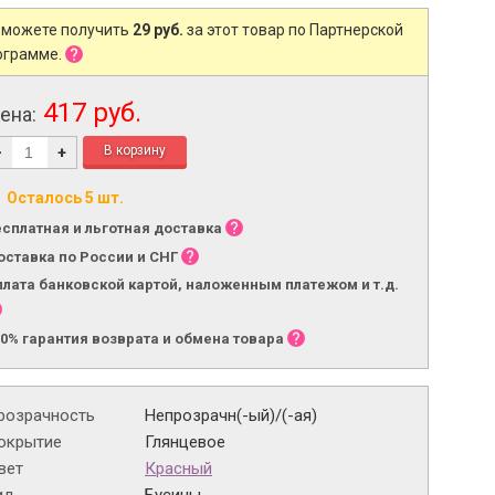
 можете получить
29 руб.
за этот товар по Партнерской
ограмме.
417 руб.
ена:
-
+
Осталось 5 шт.
есплатная и льготная доставка
оставка по России и СНГ
плата банковской картой, наложенным платежом и т.д.
00% гарантия возврата и обмена товара
розрачность
Непрозрачн(-ый)/(-ая)
окрытие
Глянцевое
вет
Красный