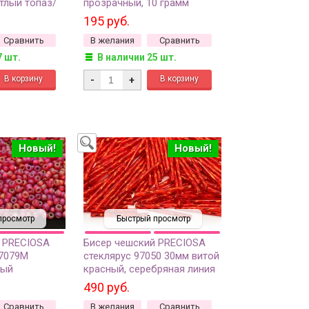
тлый топаз/
прозрачный, 10 грамм
овый
195 руб.
рашенный
Сравнить
В желания
Сравнить
мм
7 шт.
В наличии 25 шт.
-
+
Новый!
Новый!
просмотр
Быстрый просмотр
 PRECIOSA
Бисер чешский PRECIOSA
97079М
стеклярус 97050 30мм витой
ный
красный, серебряная линия
ебряная
внутри, 50г
490 руб.
 сорт, 50г
Сравнить
В желания
Сравнить