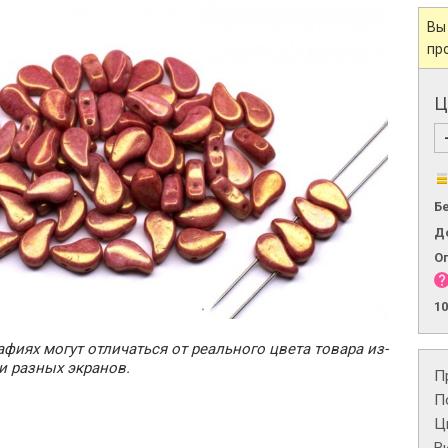
Вы
пр
Ц
Б
Д
О
1
фиях могут отличаться от реального цвета товара из-
и разных экранов.
П
П
Ц