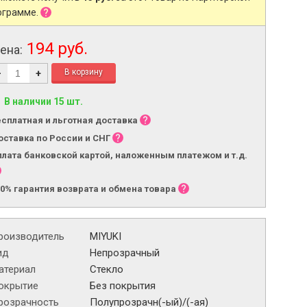
ограмме.
194 руб.
ена:
-
+
В наличии 15 шт.
есплатная и льготная доставка
оставка по России и СНГ
плата банковской картой, наложенным платежом и т.д.
00% гарантия возврата и обмена товара
роизводитель
MIYUKI
ид
Непрозрачный
атериал
Стекло
окрытие
Без покрытия
розрачность
Полупрозрачн(-ый)/(-ая)