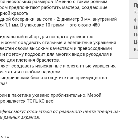
тся нескольких размеров. Именно с таким ровным
П
ром предпочитают работать мастера, создающие
Р
рной красоты.
дной бисеринки: высота - 2; диаметр 3 мм; внутренний
Ф
я 1,1 мм. В упаковке 10 грамм – это около 480
Ц
Ц
идеальный выбор для всех, кто увлекается
Це
и хочет создавать стильные и элегантные украшения.
звестен своим высоким качеством и превосходными
К
 и поэтому подходит для многих видов рукоделия и
кже для плетения браслетов.
оляет создавать изысканные и элегантные украшения,
очетаться с любым нарядом.
линдрический бисер и ощутите все преимущества
ва!
рин в пакетике указано приблизительно. Мерой
ере является ТОЛЬКО вес!
фиях могут отличаться от реального цвета товара из-
и разных экранов.
АРЕ