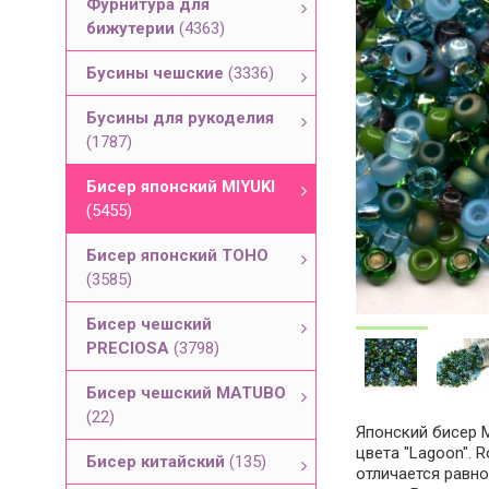
Фурнитура для
бижутерии
(4363)
Бусины чешские
(3336)
Бусины для рукоделия
(1787)
Бисер японский MIYUKI
(5455)
Бисер японский TOHO
(3585)
Бисер чешский
PRECIOSA
(3798)
Бисер чешский MATUBO
(22)
Японский бисер M
цвета "Lagoon". 
Бисер китайский
(135)
отличается равн