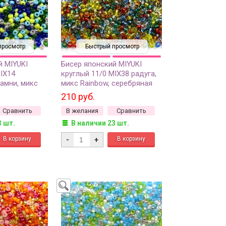
просмотр
Быстрый просмотр
й MIYUKI
Бисер японский MIYUKI
IX14
круглый 11/0 MIX38 радуга,
амни, микс
микс Rainbow, серебряная
грамм
линия внутри, 10 грамм
210 руб.
Сравнить
В желания
Сравнить
3 шт.
В наличии 23 шт.
-
+