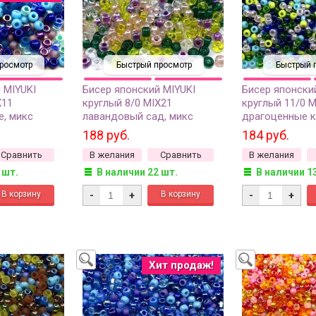
росмотр
Быстрый просмотр
Быстрый 
 MIYUKI
Бисер японский MIYUKI
Бисер японски
X11
круглый 8/0 MIX21
круглый 11/0 M
е, микс
лавандовый сад, микс
драгоценные к
 10 грамм
Lavander Garden, 10 грамм
Gemtones, 10 
188 руб.
184 руб.
Сравнить
В желания
Сравнить
В желания
 шт.
В наличии 22 шт.
В наличии 1
-
+
-
+
Хит продаж!