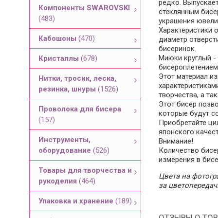
редко. Выпускае
Компоненты SWAROVSKI
стеклянным бисе
(483)
украшения ювели
Характеристики о
Кабошоны
(470)
диаметр отверсти
бисеринок.
Миюки круглый - 
Кристаллы
(678)
бисероплетением 
Этот материал и
Нитки, тросик, леска,
характеристиками
резинка, шнуры
(1526)
творчества, а та
Этот бисер позв
Проволока для бисера
которые будут с
(157)
Приобретайте ци
японского качест
Инструменты,
Внимание!
оборудование
(526)
Количество бисе
измерения в бис
Товары для творчества и
Цвета на фотогра
рукоделия
(464)
за цветопередач
Упаковка и хранение
(189)
ОТЗЫВЫ О ТОВ