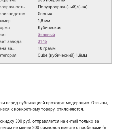
окрытие
Без покрытия
розрачность
Полупрозрачн(-ый)/(-ая)
роизводство
Япония
азмер
1,8 мм
орма
Кубическая
вет
Зеленый
вет завода
0146
на за...
10 грамм
атегория
Cube (кубический) 1,8мм
ывы перед публикацией проходят модерацию. Отзывы,
иеся к конкретному товару, отклоняются.
 скидку 300 руб. отправляется на e-mail только за
емом не менее 200 символов вместе с пробелами (в