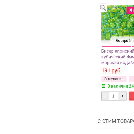
Х
Быстрый п
Бисер японски
кубический 4м
морская вода/
окрашенный изн
191 руб.
грамм
В желания
В наличии 24
-
+
С ЭТИМ ТОВА