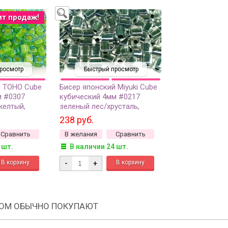
ит продаж!
росмотр
Быстрый просмотр
й TOHO Cube
Бисер японский Miyuki Cube
м #0307
кубический 4мм #0217
желтый,
зеленый лес/хрусталь,
утри, 5
окрашенный изнутри, 10
238 руб.
грамм
Сравнить
В желания
Сравнить
 шт.
В наличии 24 шт.
-
+
РОМ ОБЫЧНО ПОКУПАЮТ