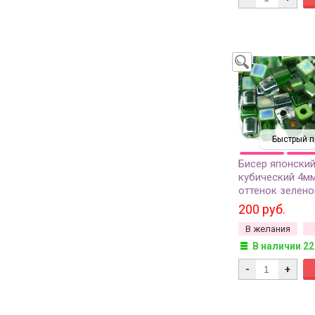
Быстрый п
Бисер японский
кубический 4м
оттенок зелено
Green Medley, 1
200 руб.
В желания
В наличии 22
-
+