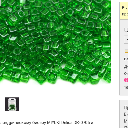
Вы
пр
Ц
Б
Д
О
1
П
В
М
линдрическому бисеру MIYUKI Delica DB-0705 и