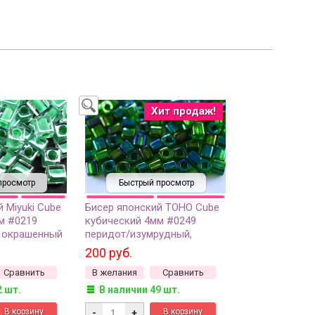
Хит продаж!
просмотр
Быстрый просмотр
 Miyuki Cube
Бисер японский TOHO Cube
м #0219
кубический 4мм #0249
, окрашенный
перидот/изумрудный,
амм
окрашенный изнутри, 5
200 руб.
грамм
Сравнить
В желания
Сравнить
2 шт.
В наличии 49 шт.
-
+