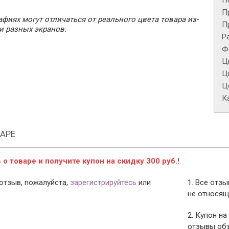
П
П
фиях могут отличаться от реального цвета товара из-
П
и разных экранов.
Р
Ф
Ц
Ц
Це
К
АРЕ
о товаре и получите купон на скидку 300 руб.!
отзыв, пожалуйста,
зарегистрируйтесь
или
1. Все отз
не относящ
2. Купон на
отзывы объ