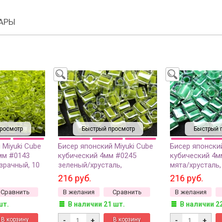
АРЫ
росмотр
Быстрый просмотр
Быстрый 
 Miyuki Cube
Бисер японский Miyuki Cube
Бисер японский
мм #0143
кубический 4мм #0245
кубический 4м
зрачный, 10
зеленый/хрусталь,
мята/хрусталь
окрашенный изнутри, 10
изнутри, 10 гр
216 руб.
216 руб.
грамм
Сравнить
В желания
Сравнить
В желания
шт.
В наличии 21 шт.
В наличии 2
-
+
-
+