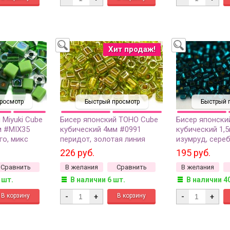
Хит продаж!
росмотр
Быстрый просмотр
Быстрый 
 Miyuki Cube
Бисер японский TOHO Cube
Бисер японски
м #MIX35
кубический 4мм #0991
кубический 1,
го, микс
перидот, золотая линия
изумруд, сере
0 грамм
внутри, 5 грамм
внутри, 5 грам
226 руб.
195 руб.
Сравнить
В желания
Сравнить
В желания
 шт.
В наличии 6 шт.
В наличии 4
-
+
-
+