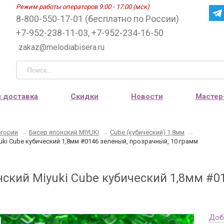
Режим работы операторов 9:00 - 17:00 (мск)
8-800-550-17-01 (бесплатно по России)
+7-952-238-11-03, +7-952-234-16-50
zakaz@melodiabisera.ru
и доставка
Скидки
Новости
Мастер
егории
→
Бисер японский MIYUKI
→
Cube (кубический) 1,8мм
→
uki Cube кубический 1,8мм #0146 зеленый, прозрачный, 10 грамм
нский Miyuki Cube кубический 1,8мм #0
Доб