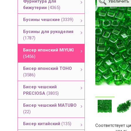
Фурнитура для
Увеличить
бижутерии
(4365)
Бусины чешские
(3339)
Бусины для рукоделия
(1787)
Бисер японский MIYUKI
(5456)
Бисер японский TOHO
(3586)
Бисер чешский
PRECIOSA
(3805)
Бисер чешский MATUBO
(22)
Бисер китайский
(135)
Соответствует ци