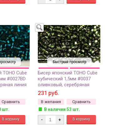
просмотр
Быстрый просмотр
й TOHO Cube
Бисер японский TOHO Cube
5мм #0027BD
кубический 1,5мм #0037
бряная линия
оливковый, серебряная
м
линия внутри, 5 грамм
231 руб.
Сравнить
В желания
Сравнить
0 шт.
В наличии 53 шт.
-
+