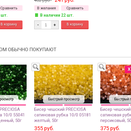
402 руб.
Сравнить
В желания
Сравнить
 шт.
В наличии 22 шт.
-
+
РОМ ОБЫЧНО ПОКУПАЮТ
Х
росмотр
Быстрый просмотр
Быстрый 
 PRECIOSA
Бисер чешский PRECIOSA
Бисер чешский
а 10/0 55041
сатиновая рубка 10/0 05181
сатиновая рубк
енный, 50г
желтый, 50г
персиковый, 5
355 руб.
375 руб.