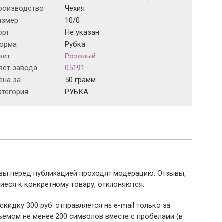
роизводство
Чехия
азмер
10/0
орт
Не указан
орма
Рубка
вет
Розовый
вет завода
05191
на за...
50 грамм
атегория
РУБКА
ывы перед публикацией проходят модерацию. Отзывы,
иеся к конкретному товару, отклоняются.
 скидку 300 руб. отправляется на e-mail только за
емом не менее 200 символов вместе с пробелами (в