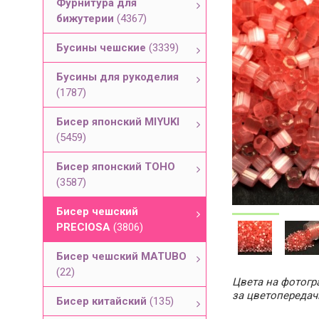
Фурнитура для
бижутерии
(4367)
Бусины чешские
(3339)
Бусины для рукоделия
(1787)
Бисер японский MIYUKI
(5459)
Бисер японский TOHO
(3587)
Бисер чешский
PRECIOSA
(3806)
Бисер чешский MATUBO
(22)
Цвета на фотогра
за цветопередач
Бисер китайский
(135)