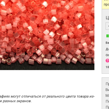
пр
Ц
Б
Д
О
1
П
В
М
фиях могут отличаться от реального цвета товара из-
и разных экранов.
П
П