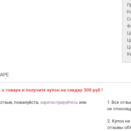
П
Р
С
Ф
Ц
Ц
Це
К
АРЕ
о товаре и получите купон на скидку 300 руб.!
отзыв, пожалуйста,
зарегистрируйтесь
или
1. Все отз
не относящ
2. Купон на
отзывы объ