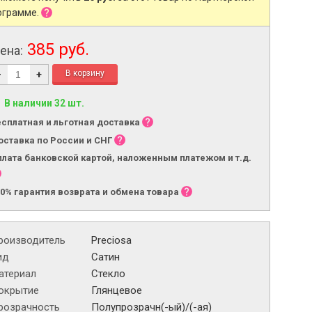
ограмме.
385 руб.
ена:
-
+
В наличии 32 шт.
есплатная и льготная доставка
оставка по России и СНГ
плата банковской картой, наложенным платежом и т.д.
00% гарантия возврата и обмена товара
роизводитель
Preciosa
ид
Сатин
атериал
Стекло
окрытие
Глянцевое
розрачность
Полупрозрачн(-ый)/(-ая)