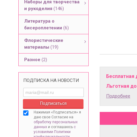
Наборы для творчества
и рукоделия
(146)
Литература о
бисероплетении
(6)
Флористические
материалы
(19)
Разное
(2)
Бесплатная 
ПОДПИСКА НА НОВОСТИ
Льготная дос
Подробнее
Нажимая «Подписаться» я
даю свое Согласие на
обработку персональных
данных
и соглашаюсь
с
условиями Политики
конфидециальности