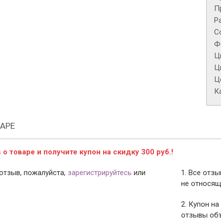
П
Р
С
Ф
Ц
Ц
Це
К
АРЕ
о товаре и получите купон на скидку 300 руб.!
отзыв, пожалуйста,
зарегистрируйтесь
или
1. Все отз
не относящ
2. Купон на
отзывы объ