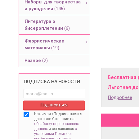
Наборы для творчества
и рукоделия
(146)
Литература о
бисероплетении
(6)
Флористические
материалы
(19)
Разное
(2)
Бесплатная 
ПОДПИСКА НА НОВОСТИ
Льготная дос
Подробнее
Нажимая «Подписаться» я
даю свое Согласие на
обработку персональных
данных
и соглашаюсь
с
условиями Политики
конфидециальности