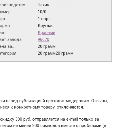
роизводство
Чехия
азмер
10/0
орт
1 сорт
орма
Круглая
вет
Красный
вет завода
96070
на за...
20 грамм
атегория
20 грамм
20 грамм
ывы перед публикацией проходят модерацию. Отзывы,
иеся к конкретному товару, отклоняются.
 скидку 300 руб. отправляется на e-mail только за
емом не менее 200 символов вместе с пробелами (в