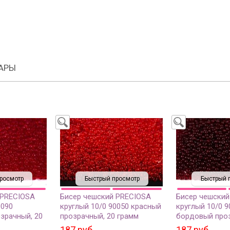
АРЫ
росмотр
Быстрый просмотр
Быстрый 
 PRECIOSA
Бисер чешский PRECIOSA
Бисер чешский
0090
круглый 10/0 90050 красный
круглый 10/0 9
зрачный, 20
прозрачный, 20 грамм
бордовый проз
грамм
187 руб.
187 руб.