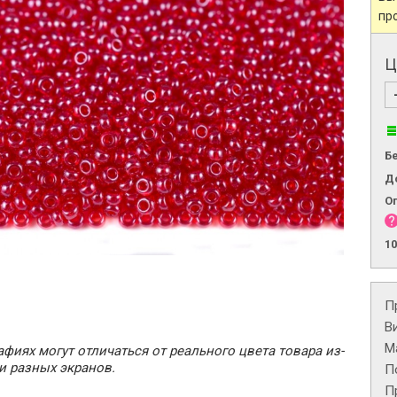
пр
Ц
Б
Д
О
1
П
В
М
фиях могут отличаться от реального цвета товара из-
и разных экранов.
П
П