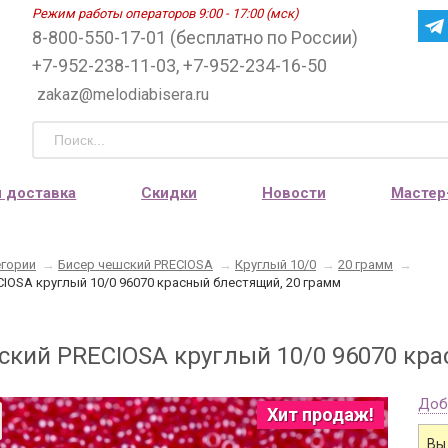
Режим работы операторов 9:00 - 17:00 (мск)
8-800-550-17-01 (бесплатно по России)
+7-952-238-11-03, +7-952-234-16-50
zakaz@melodiabisera.ru
и доставка
Скидки
Новости
Мастер
егории
→
Бисер чешский PRECIOSA
→
Круглый 10/0
→
20 грамм
→
IOSA круглый 10/0 96070 красный блестящий, 20 грамм
ский PRECIOSA круглый 10/0 96070 кра
Доб
Хит продаж!
Вы