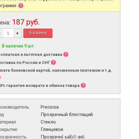
ограмме.
187 руб.
ена:
-
+
В наличии 9 шт.
есплатная и льготная доставка
оставка по России и СНГ
плата банковской картой, наложенным платежом и т.д.
00% гарантия возврата и обмена товара
роизводитель
Preciosa
ид
Прозрачный блестящий
атериал
Стекло
окрытие
Глянцевое
розрачность
Прозрачн(-ый)/(-ая)