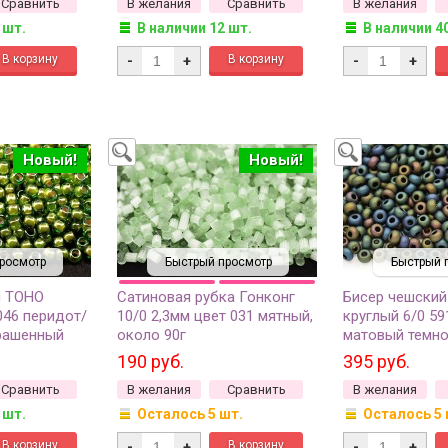
Сравнить
В желания
Сравнить
В желания
 шт.
В наличии 12 шт.
В наличии 4
-
+
-
+
Новый!
Новый!
росмотр
Быстрый просмотр
Быстрый 
й TOHO
Сатиновая рубка Гонконг
Бисер чешский
046 перидот/
10/0 2,3мм цвет 031 мятный,
круглый 6/0 5
рашенный
около 90г
матовый темн
мм
непрозрачный и
190 руб.
395 руб.
Сравнить
В желания
Сравнить
В желания
 шт.
Осталось 5 шт.
Осталось 5 
-
+
-
+