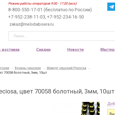
Режим работы операторов 9:00 - 17:00 (мск)
8-800-550-17-01 (бесплатно по России)
+7-952-238-11-03, +7-952-234-16-50
zakaz@melodiabisera.ru
и доставка
Скидки
Новости
Мастер
егории
→
Бусины чешские
→
Жемчуг чешский Preciosa
→
вет 70058 болотный, 3мм, 10шт
ciosa, цвет 70058 болотный, 3мм, 10шт
Доб
Вы