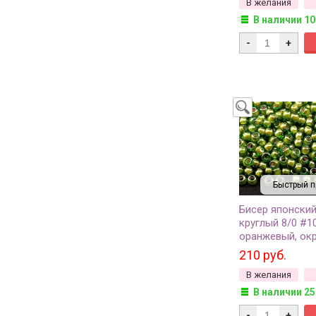
В желания
В наличии 10
-
+
Быстрый п
Бисер японски
круглый 8/0 #1
оранжевый, ок
изнутри, 10 гра
210 руб.
В желания
В наличии 25
-
+