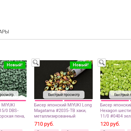
АРЫ
Новый!
Новый!
росмотр
Быстрый просмотр
Быстрый 
 MIYUKI
Бисер японский MIYUKI Long
Бисер японски
15/0 DBS-
Magatama #2035-TB хаки,
Hexagon шести
орская пена,
металлизированный
11/0 #0404 зел
матовый, 5
матовый ирис, 1 туба (около
радужный непр
710 руб.
120 руб.
8 грамм)
грамм