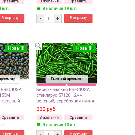
Сравнить
В желания
Сравнить
грамм
0 шт.
В наличии 19 шт.
-
+
Новый!
Новый!
просмотр
Быстрый просмотр
 PRECIOSA
Бисер чешский PRECIOSA
9155М
стеклярус 57120 12мм
о-зеленый
зеленый, серебряная линия
рис, 50г
внутри, 50г
330 руб.
Сравнить
В желания
Сравнить
шт.
В наличии 10 шт.
-
+