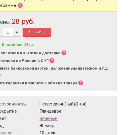
ограмме.
28 руб.
ена:
-
+
В наличии 74 шт.
есплатная и льготная доставка
оставка по России и СНГ
плата банковской картой, наложенным платежом и т.д.
00% гарантия возврата и обмена товара
розрачность
Непрозрачн(-ый)/(-ая)
окрытие
Глянцевое
вет
Зеленый
ид
Жемчуг
на за...
10 штук