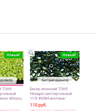
Новый!
Новый!
просмотр
Быстрый просмотр
й TOHO
Бисер японский TOHO
угольный
Hexagon шестиугольный
еное яблоко,
11/0 #0384 монтана/
озрачный, 5
зеленый радужный,
110 руб.
окрашенный изнутри, 5