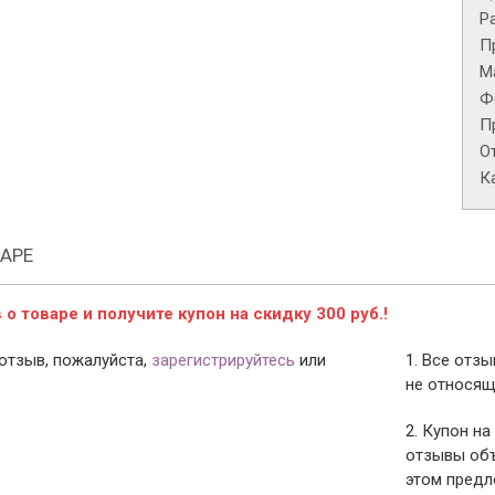
Р
П
М
Ф
П
О
К
АРЕ
о товаре и получите купон на скидку 300 руб.!
отзыв, пожалуйста,
зарегистрируйтесь
или
1. Все отз
не относящ
2. Купон на
отзывы объ
этом предл