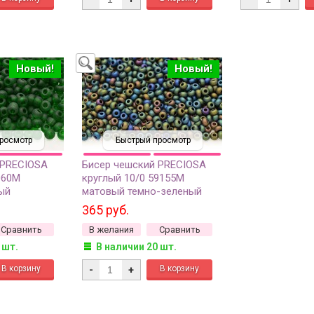
Новый!
Новый!
росмотр
Быстрый просмотр
 PRECIOSA
Бисер чешский PRECIOSA
060М
круглый 10/0 59155М
ый
матовый темно-зеленый
г
непрозрачный ирис, 1 сорт,
365 руб.
50г
Сравнить
В желания
Сравнить
 шт.
В наличии 20 шт.
-
+