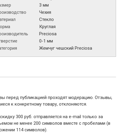
азмер
3 мм
роизводство
Чехия
атериал
Стекло
орма
Круглая
роизводитель
Preciosa
тверстие
0-1 мм
атегория
Жемчуг чешский Preciosa
ывы перед публикацией проходят модерацию. Отзывы,
иеся к конкретному товару, отклоняются.
 скидку 300 руб. отправляется на e-mail только за
емом не менее 200 символов вместе с пробелами (в
ожении 114 символов).