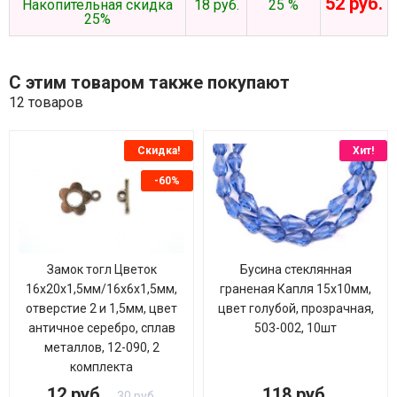
52 руб.
Накопительная скидка
18 руб.
25 %
25%
С этим товаром также покупают
12 товаров
Скидка!
Хит!
-60%
Замок тогл Цветок
Бусина стеклянная
16х20х1,5мм/16х6х1,5мм,
граненая Капля 15х10мм,
отверстие 2 и 1,5мм, цвет
цвет голубой, прозрачная,
античное серебро, сплав
503-002, 10шт
металлов, 12-090, 2
комплекта
12 руб.
118 руб.
30 руб.