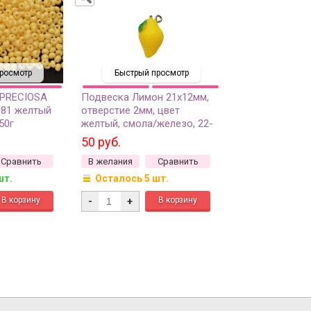
росмотр
Быстрый просмотр
 PRECIOSA
Подвеска Лимон 21х12мм,
181 желтый
отверстие 2мм, цвет
50г
желтый, смола/железо, 22-
184, 1шт
50 руб.
Сравнить
В желания
Сравнить
шт.
Осталось 5 шт.
-
+