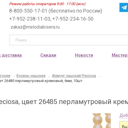
Режим работы операторов 9:00 - 17:00 (мск)
8-800-550-17-01 (бесплатно по России)
+7-952-238-11-03, +7-952-234-16-50
zakaz@melodiabisera.ru
и доставка
Скидки
Новости
Мастер
егории
→
Бусины чешские
→
Жемчуг чешский Preciosa
→
вет 26485 перламутровый кремовый, 6мм, 10шт
eciosa, цвет 26485 перламутровый кре
Доб
Вы