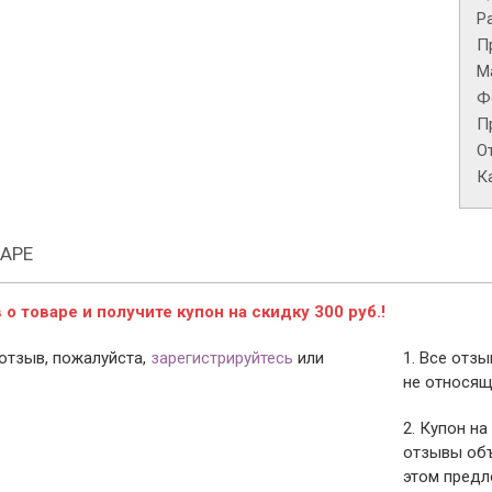
Р
П
М
Ф
П
О
К
АРЕ
о товаре и получите купон на скидку 300 руб.!
отзыв, пожалуйста,
зарегистрируйтесь
или
1. Все отз
не относящ
2. Купон на
отзывы объ
этом предл