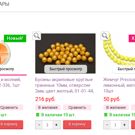
АРЫ
Новый!
Х
росмотр
Быстрый просмотр
Быстрый 
 и молний,
Бусины акриловые круглые
Жемчуг Precios
2-336, 1шт
граненые 10мм, отверстие
лимонный, мат
2мм, цвет желтый, 01-01-44,
10шт
50 грамм
216 руб.
50 руб.
Сравнить
В желания
Сравнить
В желания
 шт.
В наличии 10 шт.
В наличии 1
-
+
-
+