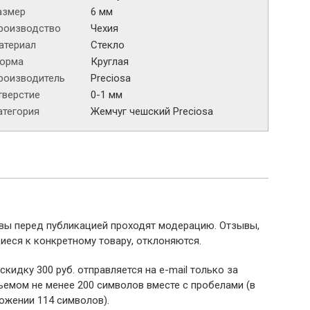
азмер
6 мм
роизводство
Чехия
атериал
Стекло
орма
Круглая
роизводитель
Preciosa
тверстие
0-1 мм
атегория
Жемчуг чешский Preciosa
ывы перед публикацией проходят модерацию. Отзывы,
иеся к конкретному товару, отклоняются.
 скидку 300 руб. отправляется на e-mail только за
емом не менее 200 символов вместе с пробелами (в
ожении 114 символов).