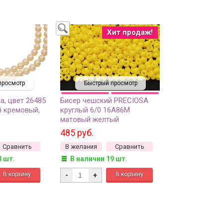
Хит продаж!
просмотр
Быстрый просмотр
a, цвет 26485
Бисер чешский PRECIOSA
 кремовый,
круглый 6/0 16А86М
матовый желтый
непрозрачный, 50г
485 руб.
Сравнить
В желания
Сравнить
8 шт.
В наличии 19 шт.
-
+