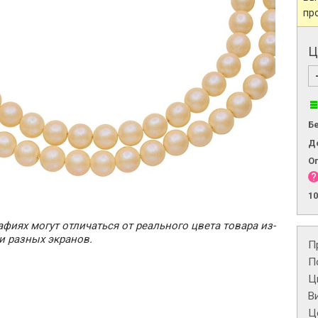
пр
Ц
Б
Д
О
1
фиях могут отличаться от реального цвета товара из-
и разных экранов.
П
П
Ц
В
Це