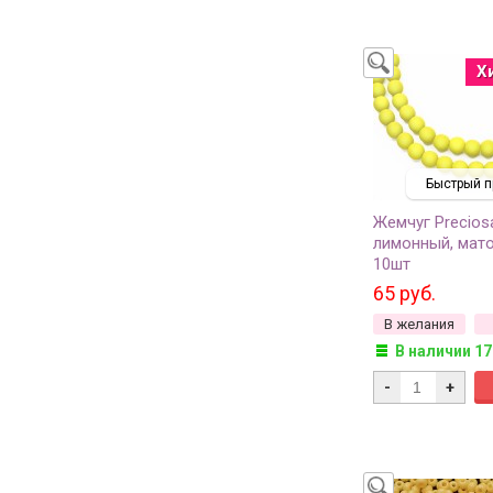
Х
Быстрый п
Жемчуг Precios
лимонный, мато
10шт
65 руб.
В желания
В наличии 17
-
+