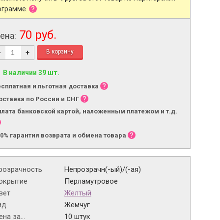
ограмме.
70 руб.
ена:
-
+
В наличии 39 шт.
есплатная и льготная доставка
оставка по России и СНГ
плата банковской картой, наложенным платежом и т.д.
00% гарантия возврата и обмена товара
розрачность
Непрозрачн(-ый)/(-ая)
окрытие
Перламутровое
вет
Желтый
ид
Жемчуг
на за...
10 штук