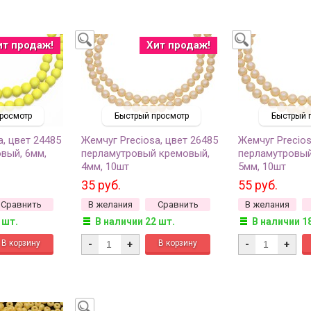
ит продаж!
Хит продаж!
росмотр
Быстрый просмотр
Быстрый 
a, цвет 24485
Жемчуг Preciosa, цвет 26485
Жемчуг Precios
вый, 6мм,
перламутровый кремовый,
перламутровый
4мм, 10шт
5мм, 10шт
35 руб.
55 руб.
Сравнить
В желания
Сравнить
В желания
 шт.
В наличии 22 шт.
В наличии 1
-
+
-
+