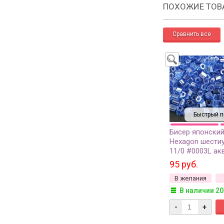
ПОХОЖИЕ ТОВ
Быстрый п
Бисер японски
Hexagon шести
11/0 #0003L ак
прозрачный, 5 
95 руб.
В желания
В наличии 20
-
+