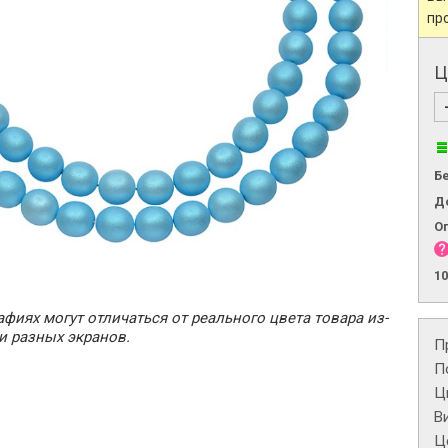
пр
Ц
Б
Д
О
1
фиях могут отличаться от реального цвета товара из-
и разных экранов.
П
П
Ц
В
Це