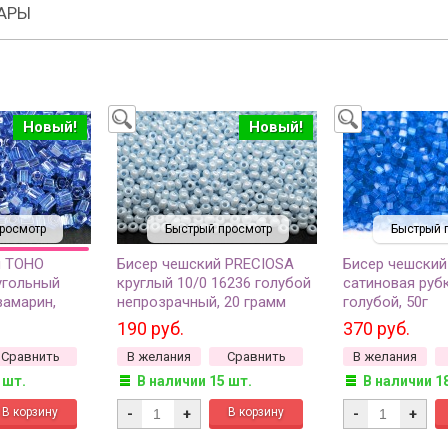
АРЫ
Новый!
Новый!
росмотр
Быстрый просмотр
Быстрый 
й TOHO
Бисер чешский PRECIOSA
Бисер чешский
угольный
круглый 10/0 16236 голубой
сатиновая рубк
вамарин,
непрозрачный, 20 грамм
голубой, 50г
грамм
190 руб.
370 руб.
Сравнить
В желания
Сравнить
В желания
 шт.
В наличии 15 шт.
В наличии 1
-
+
-
+