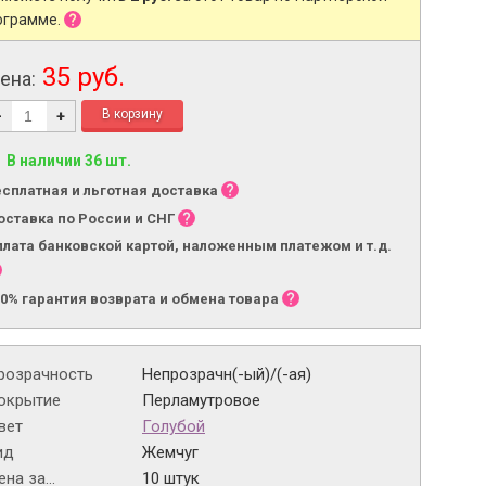
ограмме.
35 руб.
ена:
-
+
В наличии 36 шт.
есплатная и льготная доставка
оставка по России и СНГ
плата банковской картой, наложенным платежом и т.д.
00% гарантия возврата и обмена товара
розрачность
Непрозрачн(-ый)/(-ая)
окрытие
Перламутровое
вет
Голубой
ид
Жемчуг
на за...
10 штук