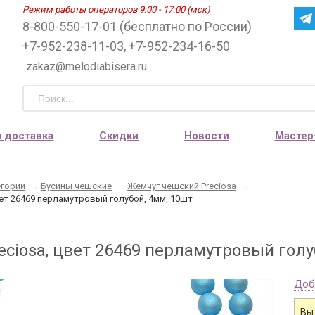
Режим работы операторов 9:00 - 17:00 (мск)
8-800-550-17-01 (бесплатно по России)
+7-952-238-11-03, +7-952-234-16-50
zakaz@melodiabisera.ru
и доставка
Скидки
Новости
Мастер
егории
→
Бусины чешские
→
Жемчуг чешский Preciosa
→
вет 26469 перламутровый голубой, 4мм, 10шт
eciosa, цвет 26469 перламутровый голу
Доб
Вы