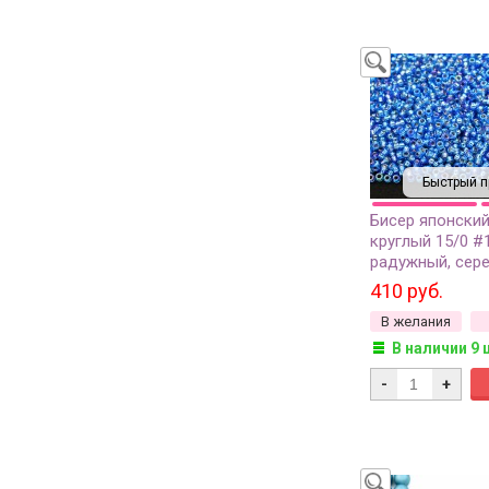
Быстрый п
Бисер японский
круглый 15/0 #
радужный, сер
линия внутри, 1
410 руб.
В желания
В наличии 9 
-
+