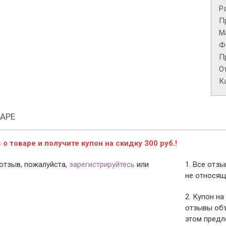
Р
П
М
Ф
П
О
К
АРЕ
о товаре и получите купон на скидку 300 руб.!
отзыв, пожалуйста,
зарегистрируйтесь
или
1. Все отз
не относящ
2. Купон на
отзывы объ
этом предл