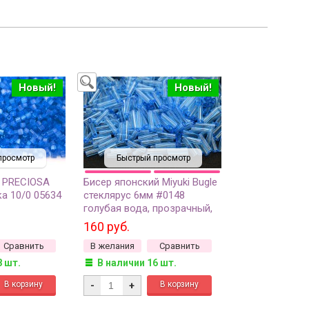
Новый!
Новый!
просмотр
Быстрый просмотр
 PRECIOSA
Бисер японский Miyuki Bugle
а 10/0 05634
стеклярус 6мм #0148
голубая вода, прозрачный,
10 грамм
160 руб.
Сравнить
В желания
Сравнить
8 шт.
В наличии 16 шт.
-
+