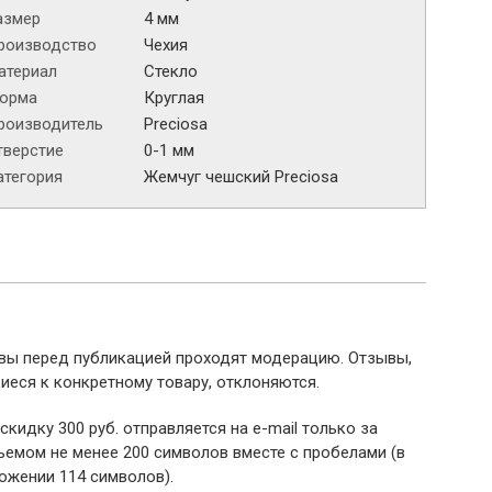
азмер
4 мм
роизводство
Чехия
атериал
Стекло
орма
Круглая
роизводитель
Preciosa
тверстие
0-1 мм
атегория
Жемчуг чешский Preciosa
ывы перед публикацией проходят модерацию. Отзывы,
иеся к конкретному товару, отклоняются.
 скидку 300 руб. отправляется на e-mail только за
емом не менее 200 символов вместе с пробелами (в
ожении 114 символов).