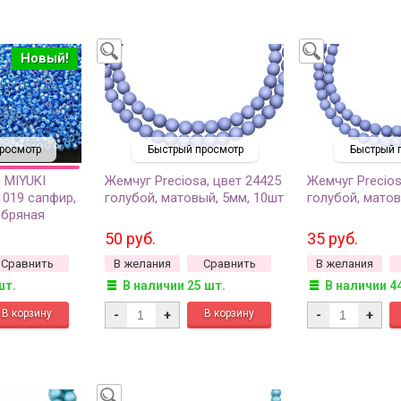
Новый!
росмотр
Быстрый просмотр
Быстрый 
 MIYUKI
Жемчуг Preciosa, цвет 24425
Жемчуг Precios
1019 сапфир,
голубой, матовый, 5мм, 10шт
голубой, матов
ебряная
0 грамм
50 руб.
35 руб.
Сравнить
В желания
Сравнить
В желания
шт.
В наличии 25 шт.
В наличии 4
-
+
-
+