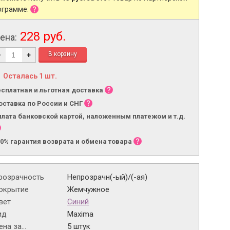
ограмме.
228 руб.
ена:
-
+
Осталась 1 шт.
есплатная и льготная доставка
оставка по России и СНГ
плата банковской картой, наложенным платежом и т.д.
00% гарантия возврата и обмена товара
розрачность
Непрозрачн(-ый)/(-ая)
окрытие
Жемчужное
вет
Синий
ид
Maxima
на за...
5 штук