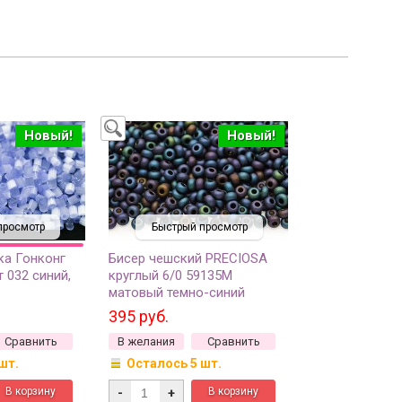
Новый!
Новый!
просмотр
Быстрый просмотр
ка Гонконг
Бисер чешский PRECIOSA
т 032 синий,
круглый 6/0 59135М
матовый темно-синий
непрозрачный ирис, 50г
395 руб.
Сравнить
В желания
Сравнить
шт.
Осталось 5 шт.
-
+