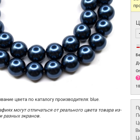
пр
Ц
Б
Д
О
1
вание цвета по каталогу производителя: blue.
П
фиях могут отличаться от реального цвета товара из-
П
и разных экранов.
Ц
В
Це