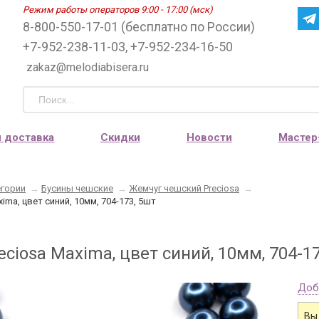
Режим работы операторов 9:00 - 17:00 (мск)
8-800-550-17-01 (бесплатно по России)
+7-952-238-11-03, +7-952-234-16-50
zakaz@melodiabisera.ru
и доставка
Скидки
Новости
Мастер
егории
→
Бусины чешские
→
Жемчуг чешский Preciosa
→
ima, цвет синий, 10мм, 704-173, 5шт
ciosa Maxima, цвет синий, 10мм, 704-17
Доб
Вы