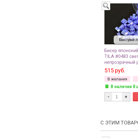
Быстрый п
Бисер японский
TILA #0483 све
непрозрачный 
грамм
515 руб.
В желания
В наличии 8 
-
+
С ЭТИМ ТОВА