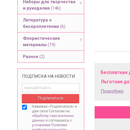
Наборы для творчества
и рукоделия
(146)
Литература о
бисероплетении
(6)
Флористические
материалы
(19)
Разное
(2)
Бесплатная 
ПОДПИСКА НА НОВОСТИ
Льготная дос
Подробнее
Нажимая «Подписаться» я
даю свое Согласие на
обработку персональных
данных
и соглашаюсь
с
условиями Политики
конфидециальности