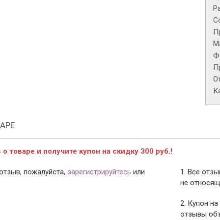
Р
С
П
М
Ф
П
О
К
АРЕ
о товаре и получите купон на скидку 300 руб.!
отзыв, пожалуйста,
зарегистрируйтесь
или
1. Все отз
не относящ
2. Купон на
отзывы объ