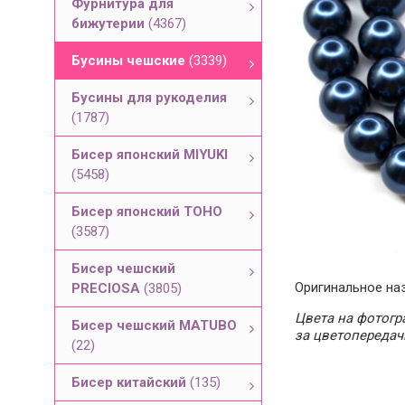
Фурнитура для
бижутерии
(4367)
Бусины чешские
(3339)
Бусины для рукоделия
(1787)
Бисер японский MIYUKI
(5458)
Бисер японский TOHO
(3587)
Бисер чешский
Оригинальное наз
PRECIOSA
(3805)
Цвета на фотогра
Бисер чешский MATUBO
за цветопередач
(22)
Бисер китайский
(135)