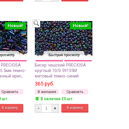
Новый!
Новый!
просмотр
Быстрый просмотр
 PRECIOSA
Бисер чешский PRECIOSA
35 5мм темно-
круглый 10/0 59135М
ачный ирис,
матовый темно-синий
непрозрачный ирис, 1 сорт,
365 руб.
50г
Сравнить
В желания
Сравнить
0 шт.
В наличии 20 шт.
-
+