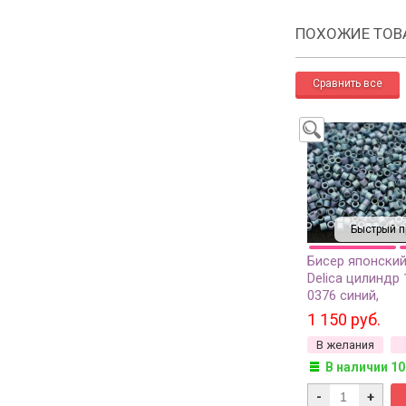
ПОХОЖИЕ ТОВ
Быстрый п
Бисер японский
Delica цилиндр 
0376 синий,
металлизирова
1 150 руб.
матовый, 5 гра
В желания
В наличии 10
-
+