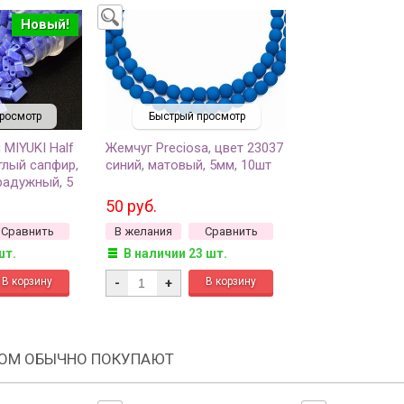
Новый!
росмотр
Быстрый просмотр
 MIYUKI Half
Жемчуг Preciosa, цвет 23037
тлый сапфир,
синий, матовый, 5мм, 10шт
радужный, 5
50 руб.
Сравнить
В желания
Сравнить
шт.
В наличии 23 шт.
-
+
РОМ ОБЫЧНО ПОКУПАЮТ