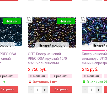
Новый!
Новый!
росмотр
Быстрый просмотр
Быстрый 
 PRECIOSA
ОПТ Бисер чешский
Бисер чешский
0 синий
PRECIOSA круглый 10/0
стеклярус 591
г
59205 бензиновый
синий непрозр
непрозрачный, 1 сорт, 500
50г
2 750 руб.
345 руб.
грамм
Сравнить
В желания
Сравнить
В желания
 шт.
Осталась 1 шт.
В наличии 2
-
+
-
+