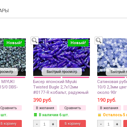
АРЫ
Новый!
Новый!
росмотр
Быстрый просмотр
Быстрый 
 MIYUKI
Бисер японский Miyuki
Сатиновая руб
15/0 DBS-
Twisted Bugle 2,7х12мм
10/0 2,3мм цве
#0177-R кобальт, радужный
около 90г
нный
прозрачный, 1 упаковка
390 руб.
190 руб.
мм
(около 13 грамм)
Сравнить
В желания
Сравнить
В желания
 шт.
В наличии 6 шт.
Осталось 5 
-
+
-
+