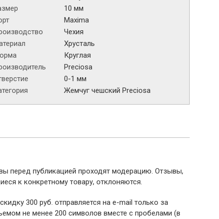
азмер
10 мм
орт
Maxima
роизводство
Чехия
атериал
Хрусталь
орма
Круглая
роизводитель
Preciosa
тверстие
0-1 мм
атегория
Жемчуг чешский Preciosa
ывы перед публикацией проходят модерацию. Отзывы,
иеся к конкретному товару, отклоняются.
 скидку 300 руб. отправляется на e-mail только за
емом не менее 200 символов вместе с пробелами (в