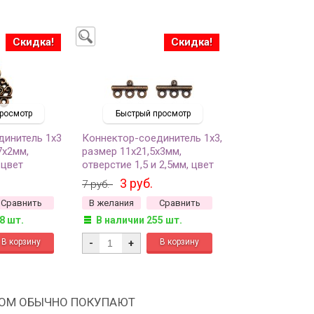
Скидка!
Скидка!
росмотр
Быстрый просмотр
динитель 1х3
Коннектор-соединитель 1х3,
7х2мм,
размер 11х21,5х3мм,
 цвет
отверстие 1,5 и 2,5мм, цвет
 сплав
античная медь, сплав
3 руб.
7 руб.
7, 1шт
металлов, 14-035, 1шт
Сравнить
В желания
Сравнить
8 шт.
В наличии 255 шт.
-
+
РОМ ОБЫЧНО ПОКУПАЮТ