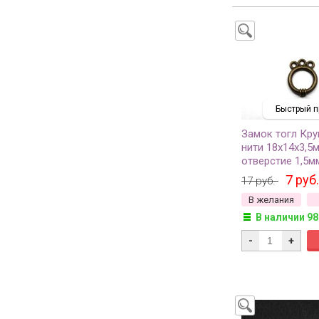
Быстрый п
Замок тогл Кру
нити 18х14х3,5
отверстие 1,5м
античная бронз
7 руб.
17 руб.
металлов, 12-00
В желания
комплект
В наличии 98
-
+