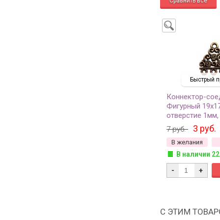
Быстрый п
Коннектор-сое
Фигурный 19х1
отверстие 1мм,
античная медь,
3 руб.
7 руб.
металлов, 14-08
В желания
В наличии 22
-
+
С ЭТИМ ТОВА