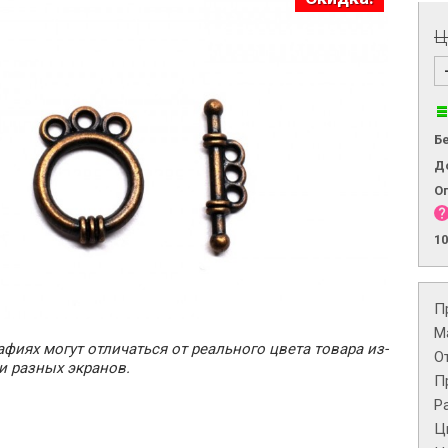
Ц
Б
Д
О
1
П
М
фиях могут отличаться от реального цвета товара из-
О
и разных экранов.
П
Р
Ц