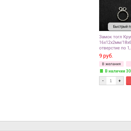
Быстрый п
Замок тогл Кру
16х12х2мм/18х
отверстие по 1,
античное сереб
9 руб.
металлов, 12-07
В желания
комплект
В наличии 30
-
+