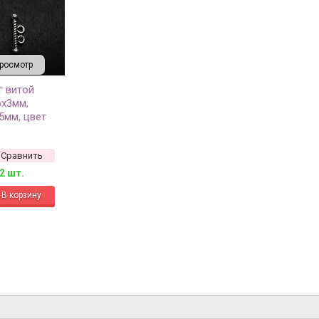
росмотр
г витой
6х3мм,
5мм, цвет
ро, сплав
6, 1
Сравнить
2 шт.