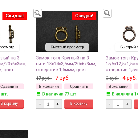
Скидка!
Скидка!
росмотр
Быстрый просмотр
Быстрый 
глый на 3
Замок тогл Круглый на 3
Замок тогл Кру
мм/20х6х3мм,
нити 18х14х3,5мм/20х6х3мм,
15,5х12,5х1,5м
м, цвет
отверстие 1,5ммм, цвет
отверстие 1,5м
а, сплав
античное золото, сплав
античная медь,
7 руб.
4 руб.
17 руб.
9 руб.
3, 1
металлов, 12-004, 1
металлов, 12-0
Сравнить
В желания
Сравнить
В желания
комплект
комплект
 шт.
В наличии 77 шт.
В наличии 1
-
+
-
+