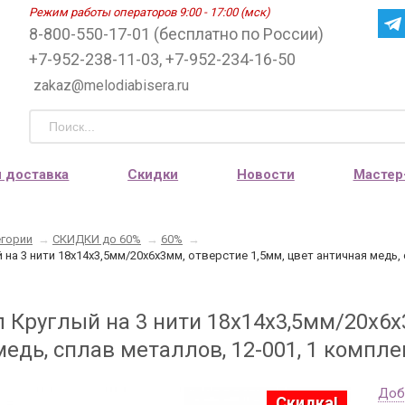
Режим работы операторов 9:00 - 17:00 (мск)
8-800-550-17-01 (бесплатно по России)
+7-952-238-11-03, +7-952-234-16-50
zakaz@melodiabisera.ru
и доставка
Скидки
Новости
Мастер
егории
→
СКИДКИ до 60%
→
60%
→
 на 3 нити 18х14х3,5мм/20х6х3мм, отверстие 1,5мм, цвет античная медь,
 Круглый на 3 нити 18х14х3,5мм/20х6х
едь, сплав металлов, 12-001, 1 компле
Доб
Скидка!