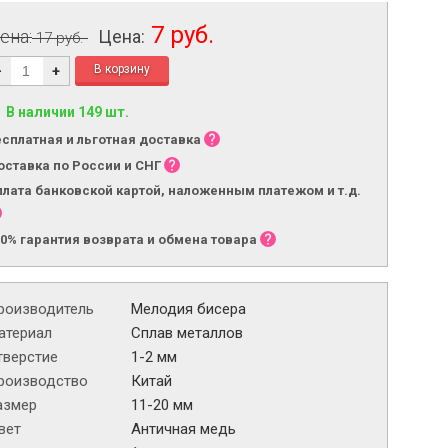
7 руб.
ена:
Цена:
17 руб.
-
+
В наличии 149 шт.
есплатная и льготная доставка
оставка по России и СНГ
плата банковской картой, наложенным платежом и т.д.
00% гарантия возврата и обмена товара
роизводитель
Мелодия бисера
атериал
Сплав металлов
тверстие
1-2 мм
роизводство
Китай
азмер
11-20 мм
вет
Античная медь