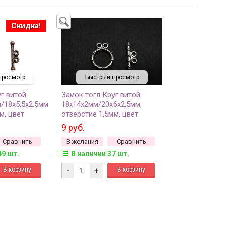
Скидка!
просмотр
Быстрый просмотр
г витой
Замок тогл Круг витой
м/18х5,5х2,5мм,
18х14х2мм/20х6х2,5мм,
м, цвет
отверстие 1,5мм, цвет
 сплав
античное серебро, сплав
9 руб.
75, 1
металлов, 12-072, 1
Сравнить
В желания
Сравнить
комплект
49 шт.
В наличии 37 шт.
-
+