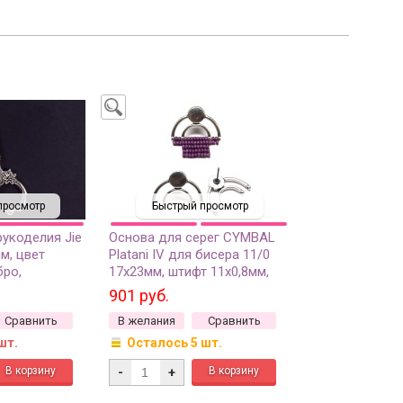
просмотр
Быстрый просмотр
укоделия Jie
Основа для серег CYMBAL
м, цвет
Platani IV для бисера 11/0
бро,
17х23мм, штифт 11х0,8мм,
сталь, 1011-
отверстие 0,8мм, цвет
901 руб.
античное серебро, 11-234, 1
Сравнить
В желания
Сравнить
пара
шт.
Осталось 5 шт.
-
+