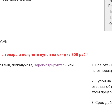
П
Р
Ц
Це
К
АРЕ
о товаре и получите купон на скидку 300 руб.!
отзыв, пожалуйста,
зарегистрируйтесь
или
1. Все отз
не относящ
2. Купон на
отзывы объ
этом предл
3. Срок дей