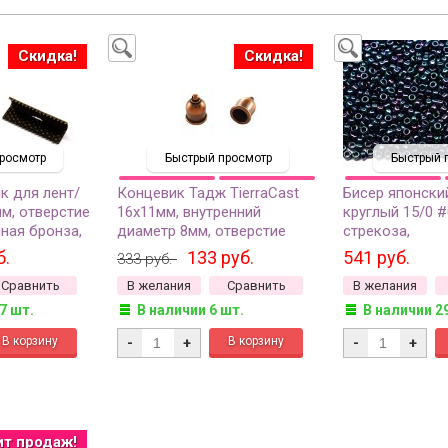
Скидка!
Скидка!
росмотр
Быстрый просмотр
Быстрый 
к для лент/
Концевик Тадж TierraCast
Бисер японски
м, отверстие
16х11мм, внутренний
круглый 15/0 
чная бронза,
диаметр 8мм, отверстие
стрекоза,
 4шт
1мм, цвет античная медь,
металлизиров
б.
133 руб.
541 руб.
333 руб.
01-0212-18, 1шт
золотом, 10 г
Сравнить
В желания
Сравнить
В желания
7 шт.
В наличии 6 шт.
В наличии 2
-
+
-
+
ит продаж!