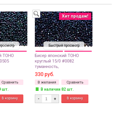
Хит продаж!
просмотр
Быстрый просмотр
й TOHO
Бисер японский TOHO
#0505
круглый 15/0 #0082
туманность,
анный
металлизированный, 10
330 руб.
рамм
грамм
Сравнить
В желания
Сравнить
9 шт.
В наличии 82 шт.
-
+