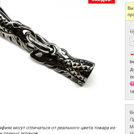
Вы
пр
Ц
Б
Д
О
1
В
П
М
фиях могут отличаться от реального цвета товара из-
и разных экранов.