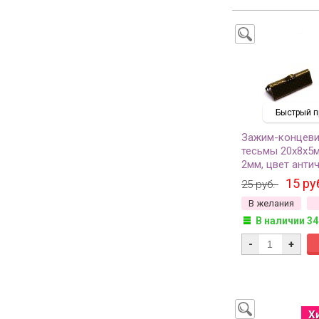
Быстрый п
Зажим-концеви
тесьмы 20х8х5м
2мм, цвет анти
железо, 04-009,
15 ру
25 руб.
В желания
В наличии 34
-
+
Х