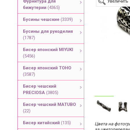
Фурнитура для
Увеличить
бижутерии
(4365)
Бусины чешские
(3339)
Бусины для рукоделия
(1787)
Бисер японский MIYUKI
(5456)
Бисер японский TOHO
(3587)
Бисер чешский
PRECIOSA
(3805)
Бисер чешский MATUBO
(22)
Бисер китайский
(135)
Цвета на фотогра
за цветопередач