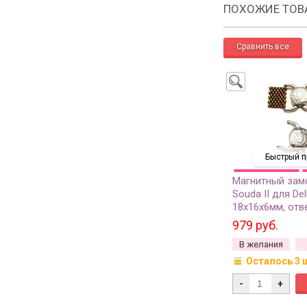
ПОХОЖИЕ ТОВ
Быстрый п
Магнитный за
Souda II для Del
18х16х6мм, отв
цвет античное 
979 руб.
188, 1шт
В желания
Осталось 3 
-
+