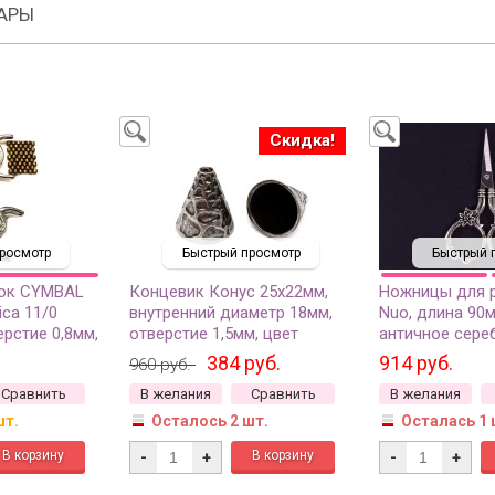
АРЫ
Скидка!
росмотр
Быстрый просмотр
Быстрый 
мок CYMBAL
Концевик Конус 25х22мм,
Ножницы для р
ica 11/0
внутренний диаметр 18мм,
Nuo, длина 90м
ерстие 0,8мм,
отверстие 1,5мм, цвет
античное сере
серебро, 11-
античное серебро,
хирургическая 
384 руб.
914 руб.
960 руб.
гипоаллергенный сплав, 01-
045, 1шт
Сравнить
В желания
Сравнить
В желания
202, 2шт
шт.
Осталось 2 шт.
Осталась 1 
-
+
-
+