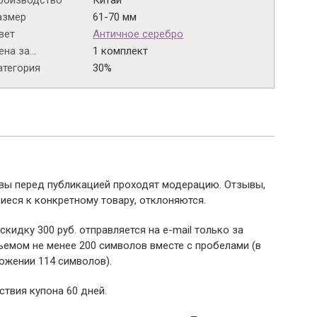
роизводство
Китай
азмер
61-70 мм
вет
Античное серебро
на за...
1 комплект
атегория
30%
ывы перед публикацией проходят модерацию. Отзывы,
иеся к конкретному товару, отклоняются.
 скидку 300 руб. отправляется на e-mail только за
емом не менее 200 символов вместе с пробелами (в
ожении 114 символов).
ствия купона 60 дней.