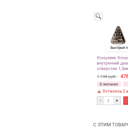
Быстрый п
Концевик Кону
внутренний диа
отверстие 1,5м
античное сереб
478
1 194 руб.
гипоаллергенны
В желания
206, 2шт
Осталось 2 
-
+
С ЭТИМ ТОВА