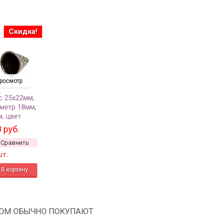
Скидка!
росмотр
с 25х22мм,
метр 18мм,
м, цвет
ро,
 руб.
й сплав, 01-
Сравнить
шт.
РОМ ОБЫЧНО ПОКУПАЮТ