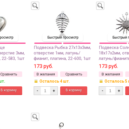
росмотр
Быстрый просмотр
Быстрый 
дце
Подвеска Рыбка 27х13х3мм,
Подвеска Сол
верстие 3мм,
отверстие 1мм, латунь/
18х17х2мм, отв
, 22-583, 1шт
фианит, платина, 22-600, 1шт
латунь/фианиты
22-694, 1шт
173 руб.
173 руб.
Сравнить
В желания
Сравнить
В желания
шт.
Осталось 4 шт.
Осталось 5 
-
+
-
+