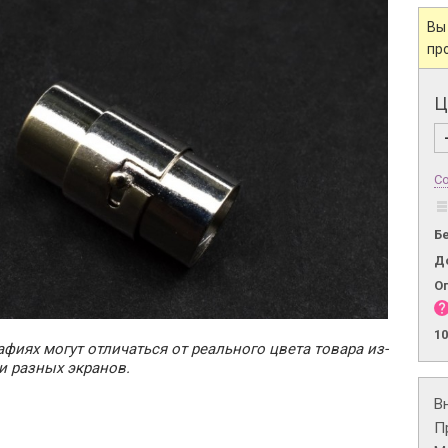
Вы
пр
Ц
Со
Б
Д
О
1
фиях могут отличаться от реального цвета товара из-
и разных экранов.
В
П