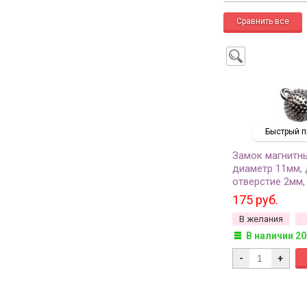
Быстрый п
Замок магнитн
диаметр 11мм, 
отверстие 2мм,
платина, сплав
175 руб.
10-085, 1шт
В желания
В наличии 20
-
+