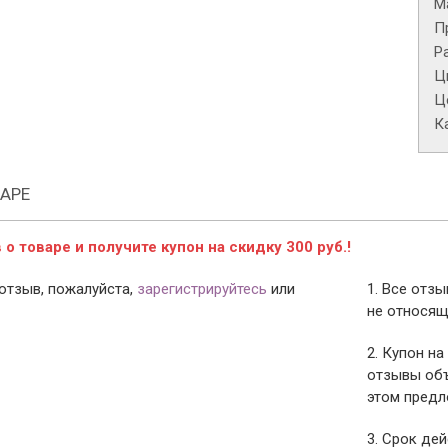
М
П
Р
Ц
Це
К
АРЕ
о товаре и получите купон на скидку 300 руб.!
отзыв, пожалуйста,
зарегистрируйтесь
или
1. Все отз
не относящ
2. Купон на
отзывы объ
этом предл
3. Срок дей