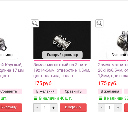
росмотр
Быстрый просмотр
Быстрый 
ый Круглый,
Замок магнитный на 3 нити
Замок магнит
длина 17 мм,
19х14х6мм, отверстие 1,5мм,
26х19х6,5мм, о
 цвет
цвет платина, сплав
1,8мм, цвет пл
 металлов,
металлов, 10-141, 1шт
металлов, 10-0
175 руб.
175 руб.
Сравнить
В желания
Сравнить
В желания
 шт.
В наличии 40 шт.
В наличии 3
-
+
-
+