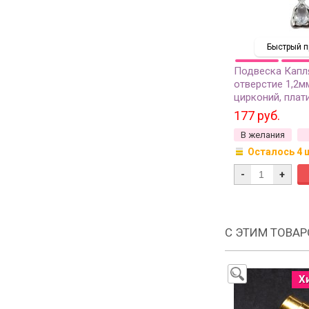
Быстрый п
Подвеска Капл
отверстие 1,2мм
цирконий, плати
1шт
177 руб.
В желания
Осталось 4 
-
+
С ЭТИМ ТОВА
Х