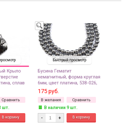
просмотр
Быстрый просмотр
ный Крыло
Бусина Гематит
тверстие
немагнитный, форма круглая
атина, сплав
6мм, цвет платина, 538-026,
74, 1шт
1 нить (около 40см, около
175 руб.
65шт)
Сравнить
В желания
Сравнить
3 шт.
В наличии 9 шт.
-
+