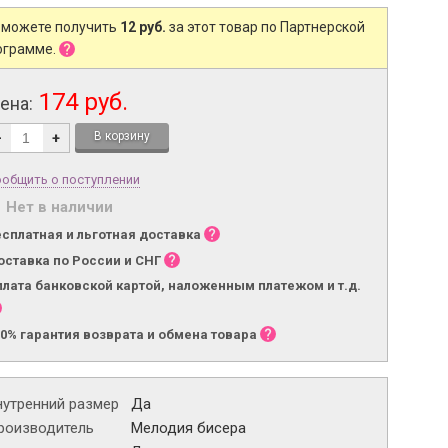
 можете получить
12 руб.
за этот товар по Партнерской
ограмме.
174 руб.
ена:
-
+
общить о поступлении
Нет в наличии
есплатная и льготная доставка
оставка по России и СНГ
плата банковской картой, наложенным платежом и т.д.
00% гарантия возврата и обмена товара
нутренний размер
Да
роизводитель
Мелодия бисера