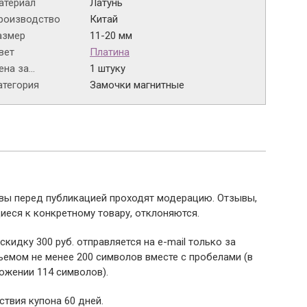
атериал
Латунь
роизводство
Китай
азмер
11-20 мм
вет
Платина
на за...
1 штуку
атегория
Замочки магнитные
ывы перед публикацией проходят модерацию. Отзывы,
иеся к конкретному товару, отклоняются.
 скидку 300 руб. отправляется на e-mail только за
емом не менее 200 символов вместе с пробелами (в
ожении 114 символов).
ствия купона 60 дней.