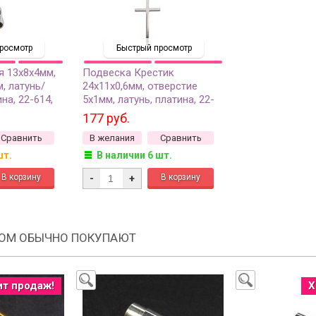
росмотр
Быстрый просмотр
я 13х8х4мм,
Подвеска Крестик
, латунь/
24х11х0,6мм, отверстие
на, 22-614,
5х1мм, латунь, платина, 22-
663, 1шт
177 руб.
Сравнить
В желания
Сравнить
шт.
В наличии 6 шт.
-
+
РОМ ОБЫЧНО ПОКУПАЮТ
ит продаж!
Х