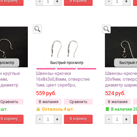
-
+
-
+
росмотр
Быстрый просмотр
Быстрый 
 круглые
Швензы-крючки
Швензы-крючки
6мм,
16х8х3х0,8хмм, отверстие
20х9мм, отверс
 диаметр
1мм, цвет серебро,
диаметр шарик
ет серебро,
стерлинговое серебро, 21-
серебро, 90-11
559 руб.
524 руб.
ара
351, 1 пара
Сравнить
В желания
Сравнить
В желания
 шт.
Осталось 4 шт.
В наличии 2
-
+
-
+