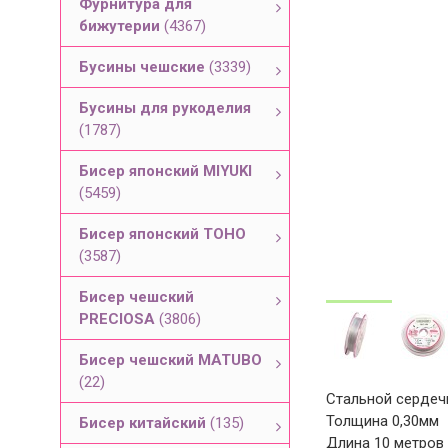
Фурнитура для
бижутерии
(4367)
Бусины чешские
(3339)
Бусины для рукоделия
(1787)
Бисер японский MIYUKI
(5459)
Бисер японский TOHO
(3587)
Бисер чешский
PRECIOSA
(3806)
Бисер чешский MATUBO
(22)
Стальной сердечн
Толщина 0,30мм
Бисер китайский
(135)
Длина 10 метров