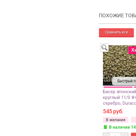
ПОХОЖИЕ ТОВ
Х
Быстрый п
Бисер японский
круглый 11/0 #
серебро, Durac
гальванизирова
545 руб.
грамм
В желания
В наличии 14