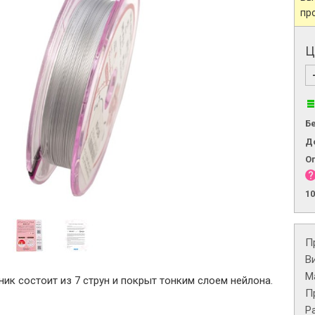
пр
Ц
Б
Д
О
1
П
В
М
ик состоит из 7 струн и покрыт тонким слоем нейлона.
П
Р