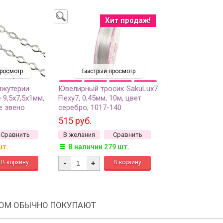
Хит продаж!
росмотр
Быстрый просмотр
ижутерии
Ювелирный тросик SakuLux7
 9,5х7,5х1мм,
Flexy7, 0,45мм, 10м, цвет
е звено
серебро, 1017-140
 серебро,
515 руб.
 1м
Сравнить
В желания
Сравнить
шт.
В наличии 279 шт.
-
+
РОМ ОБЫЧНО ПОКУПАЮТ