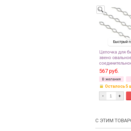
Быстрый п
Цепочка для б
звено овальное
соединительно
8х1,5х3мм, цвет
567 руб.
латунь, 27-317,
В желания
Осталось 5 
-
+
С ЭТИМ ТОВА