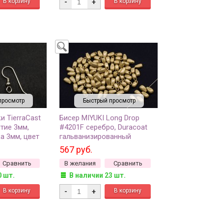
-
+
просмотр
Быстрый просмотр
 TierraCast
Бисер MIYUKI Long Drop
тие 3мм,
#4201F серебро, Duracoat
а 3мм, цвет
гальванизированный
80-30, 1 пара
матовый, 10 грамм
567 руб.
Сравнить
В желания
Сравнить
0 шт.
В наличии 23 шт.
-
+