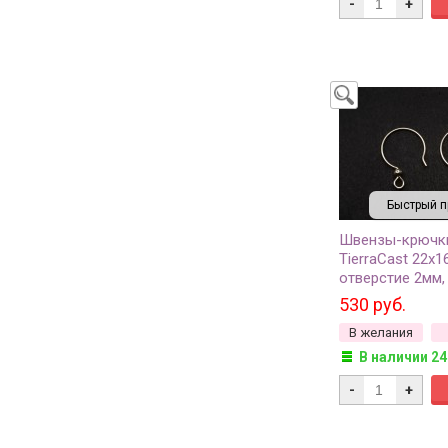
-
+
Быстрый п
Швензы-крючки
TierraCast 22х1
отверстие 2мм,
шарика 3мм, цв
530 руб.
90-1320-02, 1 п
В желания
В наличии 24
-
+