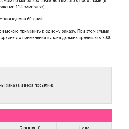
емом не менее 200 символов вместе с пробелами (в
ожении 114 символов).
ствия купона 60 дней.
пон можно применить к одному заказу. При этом сумма
Корзине до применения купона должна превышать 2000
ы заказа и веса посылки).
Скидка, %
Цена