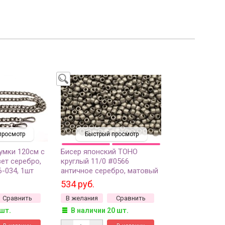
просмотр
Быстрый просмотр
умки 120см с
Бисер японский TOHO
ет серебро,
круглый 11/0 #0566
-034, 1шт
античное серебро, матовый
металлизированный, 10
534 руб.
грамм
Сравнить
В желания
Сравнить
 шт.
В наличии 20 шт.