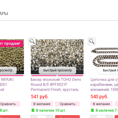
АРЫ
ит продаж!
росмотр
Быстрый просмотр
Быстрый 
 MIYUKI
Бисер японский TOHO Demi
Цепочка для с
4201
Round 8/0 #PF0021F
карабинами, цв
oat
Permanent Finish, хрусталь
алюминий, 1006
нный, 10
матовый, серебряная линия
541 руб.
540 руб.
внутри, 5 грамм
Сравнить
В желания
Сравнить
В желания
8 шт.
В наличии 10 шт.
В наличии 7