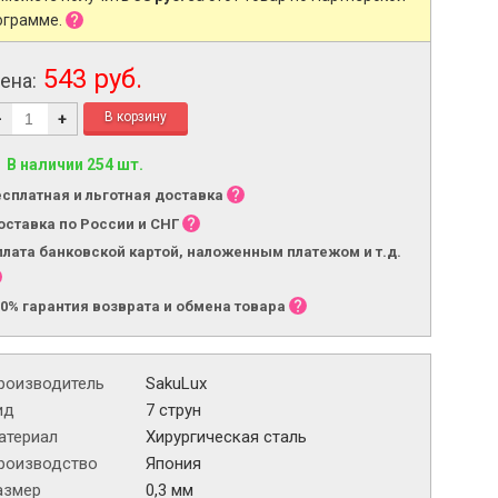
ограмме.
543 руб.
ена:
-
+
В наличии 254 шт.
есплатная и льготная доставка
оставка по России и СНГ
плата банковской картой, наложенным платежом и т.д.
00% гарантия возврата и обмена товара
роизводитель
SakuLux
ид
7 струн
атериал
Хирургическая сталь
роизводство
Япония
азмер
0,3 мм