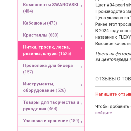
Компоненты SWAROVSKI
Цвет #04 pearl sil
(484)
Производство Sa
Цена указана за 
Кабошоны
(473)
Ранее этот троси
В 2024 году япон
Кристаллы
(680)
название с FLEXY
Высокое качеств
Нитки, тросик, леска,
резинка, шнуры
(1525)
Цвета на фотогра
за цветопередач
Проволока для бисера
(157)
ОТЗЫВЫ О ТОВ
Инструменты,
оборудование
(526)
Напишите отзыв 
Товары для творчества и
Чтобы добавить 
рукоделия
(464)
войдите
Упаковка и хранение
(189)