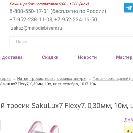
Режим работы операторов 9:00 - 17:00 (мск)
8-800-550-17-01 (бесплатно по России)
+7-952-238-11-03, +7-952-234-16-50
zakaz@melodiabisera.ru
и доставка
Скидки
Новости
Мастер
егории
→
Нитки, тросик, леска, резинка, шнуры
→
Тросик ювелирный (л
akuLux7 Flexy7, 0,30мм, 10м, цвет серебро, 1017-104
тросик SakuLux7 Flexy7, 0,30мм, 10м, 
Доб
Вы