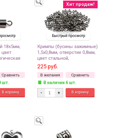
Хит продаж!
просмотр
Быстрый просмотр
й 18х5мм,
Кримпы (бусины зажимные)
 цвет
1,5х0,8мм, отверстие 0,8мм,
ргическая
цвет стальной,
1шт
хирургическая сталь, 35-037,
225 руб.
1г (около 200шт)
Сравнить
В желания
Сравнить
9 шт.
В наличии 6 шт.
-
+