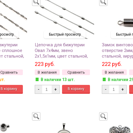
росмотр
Быстрый просмотр
Быстрый 
ижутерии
Цепочка для бижутерии
Замок винтово
е сплошное
Овал 7х4мм, звено
отверстие 2мм,
ет стальной,
2х1,5х1мм, цвет стальной,
стальной, хиру
таль, 27-163,
хирургическая сталь, 27-301,
сталь, 08-003, 
223 руб.
222 руб.
50см
Сравнить
В желания
Сравнить
В желания
шт.
В наличии 13 шт.
В наличии 2
-
+
-
+