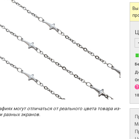
Вы
пр
Ц
Б
Д
О
1
фиях могут отличаться от реального цвета товара из-
и разных экранов.
П
М
П