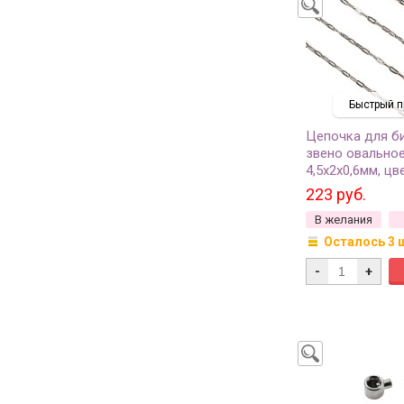
Быстрый п
Цепочка для б
звено овально
4,5х2х0,6мм, цв
хирургическая с
223 руб.
50см
В желания
Осталось 3 
-
+