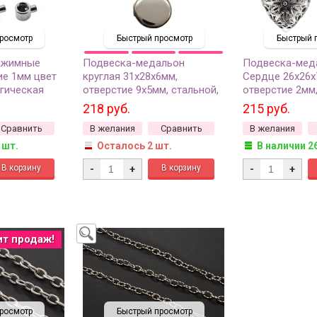
росмотр
Быстрый просмотр
Быстрый 
ажимные
Подвеска-медальон
Подвеска-мед
ие 1мм цвет
круглая 31х28х6мм,
Сердце 26х26х
ргическая
отверстие 9х5мм, стальной,
отверстие 2мм,
5шт
хирургическая сталь, 22-653,
стальной, хиру
218 руб.
215 руб.
1шт
сталь, 22-141, 
Сравнить
В желания
Сравнить
В желания
 шт.
Осталось 2 шт.
В наличии 2
-
+
-
+
ит продаж!
росмотр
Быстрый просмотр