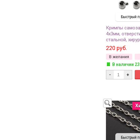
Быстрый п
Кримпы самоз
4х3мм, отверст
стальной, хиру
сталь, 35-094, 
220 руб.
В желания
В наличии 23
-
+
Х
Быстрый п