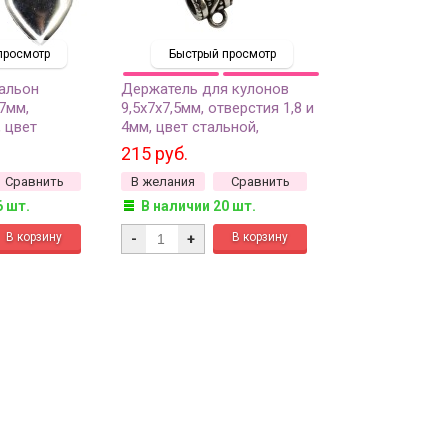
просмотр
Быстрый просмотр
альон
Держатель для кулонов
7мм,
9,5х7х7,5мм, отверстия 1,8 и
 цвет
4мм, цвет стальной,
ргическая
хирургическая сталь, 03-071,
215 руб.
1шт
1шт
Сравнить
В желания
Сравнить
6 шт.
В наличии 20 шт.
-
+