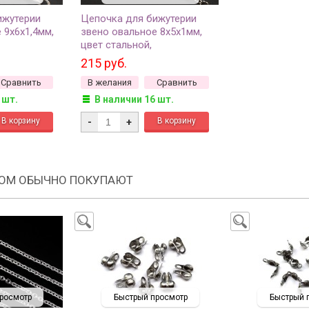
ижутерии
Цепочка для бижутерии
 9х6х1,4мм,
звено овальное 8х5х1мм,
цвет стальной,
таль, 27-024,
хирургическая сталь, 27-122,
215 руб.
50см
Сравнить
В желания
Сравнить
 шт.
В наличии 16 шт.
-
+
РОМ ОБЫЧНО ПОКУПАЮТ
росмотр
Быстрый просмотр
Быстрый 