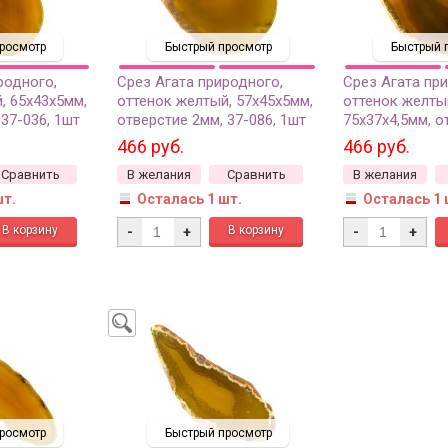
росмотр
Быстрый просмотр
Быстрый 
родного,
Срез Агата природного,
Срез Агата пр
, 65х43х5мм,
оттенок желтый, 57х45х5мм,
оттенок желты
 37-036, 1шт
отверстие 2мм, 37-086, 1шт
75х37х4,5мм, о
37-315, 1шт
466 руб.
466 руб.
Сравнить
В желания
Сравнить
В желания
шт.
Осталась 1 шт.
Осталась 1 
-
+
-
+
росмотр
Быстрый просмотр