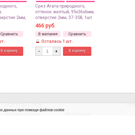
родного,
Срез Агата природного,
,
оттенок желтый, 95х36х6мм,
верстие 2мм,
отверстие 2мм, 37-358, 1шт
466 руб.
Сравнить
В желания
Сравнить
шт.
Осталась 1 шт.
-
+
ПОКУПАТЕЛЯМ
ПО
ых данных при помощи файлов cookie
Доставка и оплата
Мой профиль
Скидки
Мои заказы
Мастер-классы
Список желаний