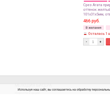
Срез Агата при
оттенок желтый
101х31х5мм, от
37-364, 1шт
466 руб.
В желания
Осталась 1 
-
+
МЕЛОДИЯ БИСЕРА
Используя наш сайт, вы соглашаетесь на обработку персональн
Новости и акции
Отзывы
Контакты
Вакансии