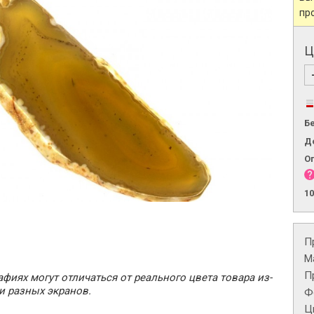
пр
Ц
Б
Д
О
1
П
М
П
фиях могут отличаться от реального цвета товара из-
и разных экранов.
Ф
Ц