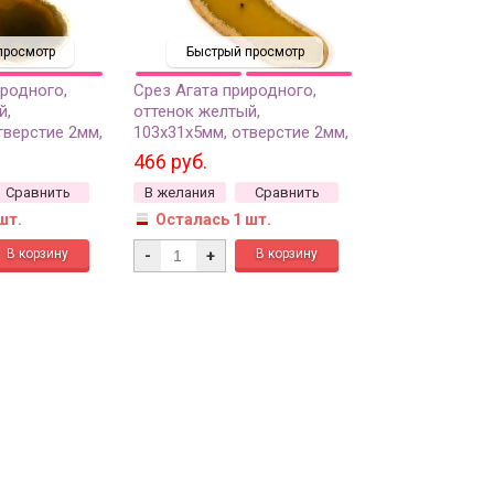
просмотр
Быстрый просмотр
иродного,
Срез Агата природного,
й,
оттенок желтый,
тверстие 2мм,
103х31х5мм, отверстие 2мм,
37-374, 1шт
466 руб.
Сравнить
В желания
Сравнить
шт.
Осталась 1 шт.
-
+