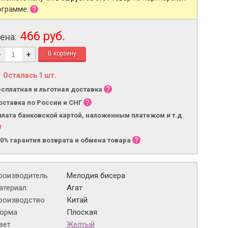
ограмме.
466 руб.
ена:
-
+
Осталась 1 шт.
есплатная и льготная доставка
оставка по России и СНГ
плата банковской картой, наложенным платежом и т.д.
00% гарантия возврата и обмена товара
роизводитель
Мелодия бисера
атериал
Агат
роизводство
Китай
орма
Плоская
вет
Желтый