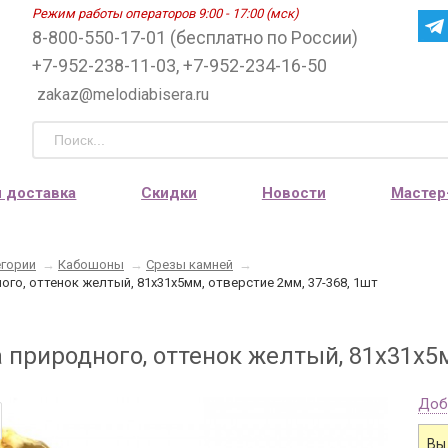
Режим работы операторов 9:00 - 17:00 (мск)
8-800-550-17-01 (бесплатно по России)
+7-952-238-11-03, +7-952-234-16-50
zakaz@melodiabisera.ru
и доставка
Скидки
Новости
Мастер
егории
→
Кабошоны
→
Срезы камней
→
ого, оттенок желтый, 81х31х5мм, отверстие 2мм, 37-368, 1шт
 природного, оттенок желтый, 81х31х5м
Доб
Вы