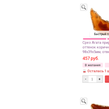
Быстрый п
Срез Агата при
оттенок коричн
98х39х5мм, отв
37-214, 1шт
457 руб.
В желания
Осталась 1 
-
+