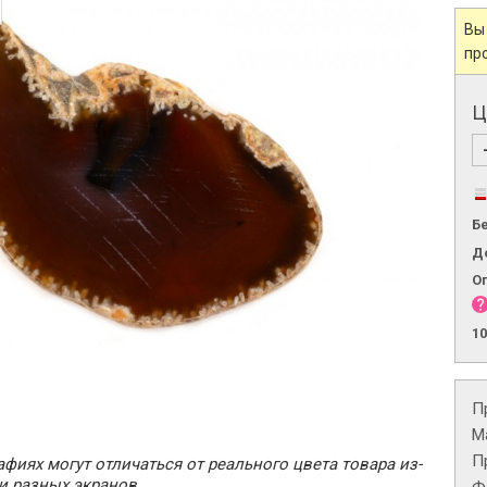
Вы
пр
Ц
Б
Д
О
1
П
М
П
фиях могут отличаться от реального цвета товара из-
и разных экранов.