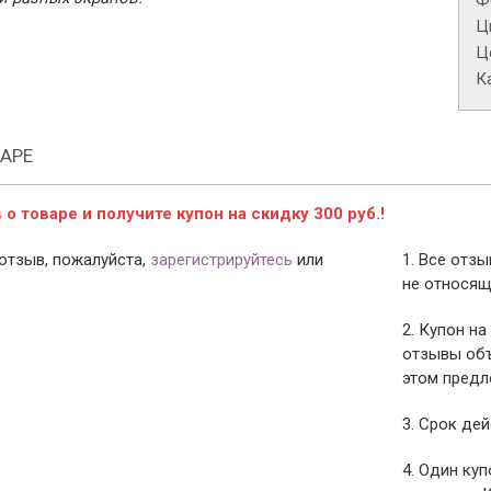
Ф
Ц
Це
К
АРЕ
о товаре и получите купон на скидку 300 руб.!
отзыв, пожалуйста,
зарегистрируйтесь
или
1. Все отз
не относящ
2. Купон на
отзывы объ
этом предл
3. Срок дей
4. Один ку