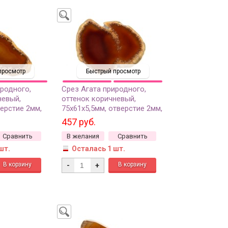
просмотр
Быстрый просмотр
иродного,
Срез Агата природного,
невый,
оттенок коричневый,
ерстие 2мм,
75х61х5,5мм, отверстие 2мм,
37-376, 1шт
457 руб.
Сравнить
В желания
Сравнить
шт.
Осталась 1 шт.
-
+