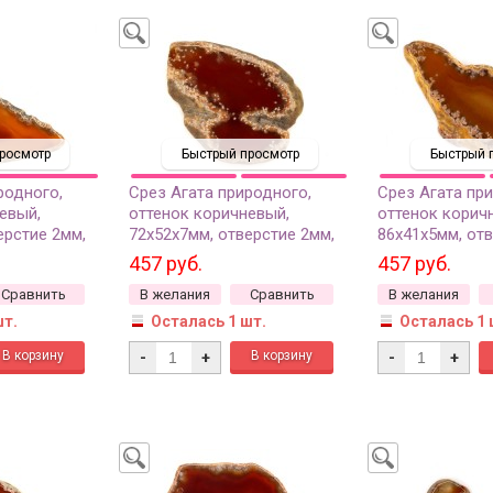
росмотр
Быстрый просмотр
Быстрый 
родного,
Срез Агата природного,
Срез Агата пр
евый,
оттенок коричневый,
оттенок корич
ерстие 2мм,
72х52х7мм, отверстие 2мм,
86х41х5мм, отв
37-235, 1шт
37-375, 1шт
457 руб.
457 руб.
Сравнить
В желания
Сравнить
В желания
шт.
Осталась 1 шт.
Осталась 1 
-
+
-
+