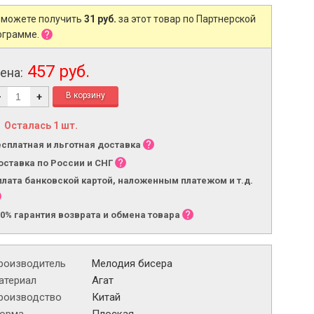
 можете получить
31 руб.
за этот товар по Партнерской
ограмме.
457 руб.
ена:
-
+
Осталась 1 шт.
есплатная и льготная доставка
оставка по России и СНГ
плата банковской картой, наложенным платежом и т.д.
00% гарантия возврата и обмена товара
роизводитель
Мелодия бисера
атериал
Агат
роизводство
Китай