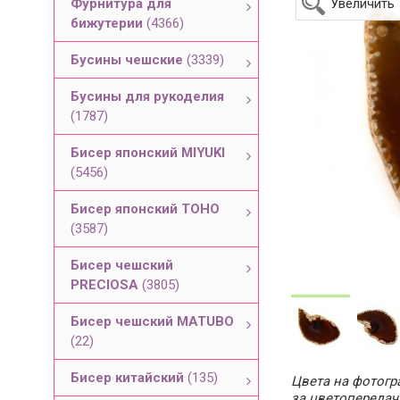
Фурнитура для
Увеличить
бижутерии
(4366)
Бусины чешские
(3339)
Бусины для рукоделия
(1787)
Бисер японский MIYUKI
(5456)
Бисер японский TOHO
(3587)
Бисер чешский
PRECIOSA
(3805)
Бисер чешский MATUBO
(22)
Бисер китайский
(135)
Цвета на фотогра
за цветопередач