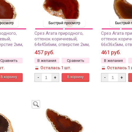
росмотр
Быстрый просмотр
Быстрый 
родного,
Срез Агата природного,
Срез Агата пр
евый,
оттенок коричневый,
оттенок корич
ерстие 2мм,
64х45х6мм, отверстие 2мм,
66х36х5мм, отв
37-386, 1шт
37-222, 1шт
457 руб.
461 руб.
Сравнить
В желания
Сравнить
В желания
шт.
Осталась 1 шт.
Осталась 1 
-
+
-
+