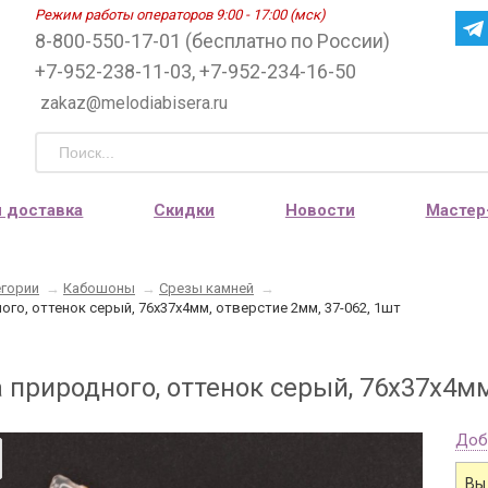
Режим работы операторов 9:00 - 17:00 (мск)
8-800-550-17-01 (бесплатно по России)
+7-952-238-11-03, +7-952-234-16-50
zakaz@melodiabisera.ru
и доставка
Скидки
Новости
Мастер
егории
→
Кабошоны
→
Срезы камней
→
ого, оттенок серый, 76х37х4мм, отверстие 2мм, 37-062, 1шт
 природного, оттенок серый, 76х37х4мм
Доб
Вы