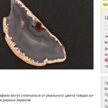
пр
Ц
Б
Д
О
1
П
М
П
фиях могут отличаться от реального цвета товара из-
и разных экранов.
Ф
Ц