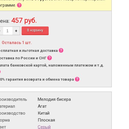
ограмме.
457 руб.
ена:
-
+
Осталась 1 шт.
есплатная и льготная доставка
оставка по России и СНГ
плата банковской картой, наложенным платежом и т.д.
00% гарантия возврата и обмена товара
роизводитель
Мелодия бисера
атериал
Агат
роизводство
Китай
орма
Плоская
вет
Серый