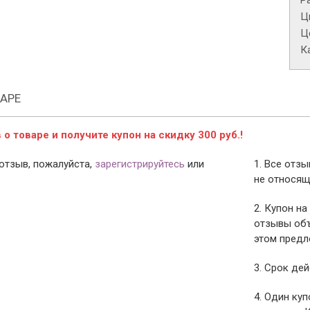
Р
Ц
Це
К
АРЕ
о товаре и получите купон на скидку 300 руб.!
отзыв, пожалуйста,
зарегистрируйтесь
или
1. Все отз
не относящ
2. Купон на
отзывы объ
этом предл
3. Срок дей
4. Один ку