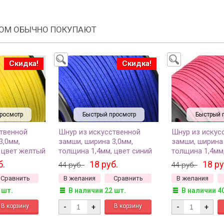
РОМ ОБЫЧНО ПОКУПАЮТ
Скидка!
Скидка!
росмотр
Быстрый просмотр
Быстрый 
ственной
Шнур из искусственной
Шнур из искус
3,0мм,
замши, ширина 3,0мм,
замши, ширина 
 цвет желтый
толщина 1,4мм, цвет синий
толщина 1,4мм
отрез 1 метр
яркий, 29-051, отрез 1 метр
малиновый, 29-
б.
18 руб.
18 ру
44 руб.
44 руб.
метр
Сравнить
В желания
Сравнить
В желания
 шт.
В наличии 22 шт.
В наличии 4
-
+
-
+