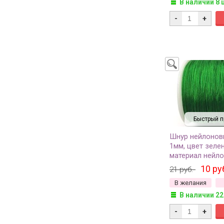
В наличии 8 
-
+
Быстрый п
Шнур нейлонов
1мм, цвет зеле
материал нейлон
метра
10 ру
21 руб.
В желания
В наличии 22
-
+