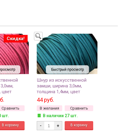
Скидка!
просмотр
Быстрый просмотр
ственной
Шнур из искусственной
3,0мм,
замши, ширина 3,0мм,
, цвет
толщина 1,4мм, цвет
057, отрез 1
бирюзовый, 29-056, отрез 1
б.
44 руб.
метр
Сравнить
В желания
Сравнить
0 шт.
В наличии 27 шт.
-
+