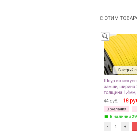
С ЭТИМ ТОВА
Быстрый п
Шнур из искус
замши, ширина 
толщина 1,4мм,
яркий, 29-055, 
18 ру
44 руб.
В желания
В наличии 29
-
+