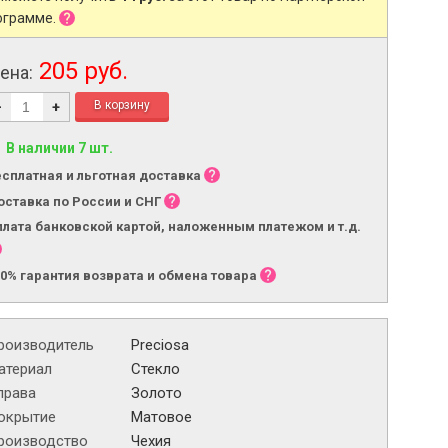
ограмме.
205 руб.
ена:
-
+
В наличии 7 шт.
есплатная и льготная доставка
оставка по России и СНГ
плата банковской картой, наложенным платежом и т.д.
00% гарантия возврата и обмена товара
роизводитель
Preciosa
атериал
Стекло
права
Золото
окрытие
Матовое
роизводство
Чехия