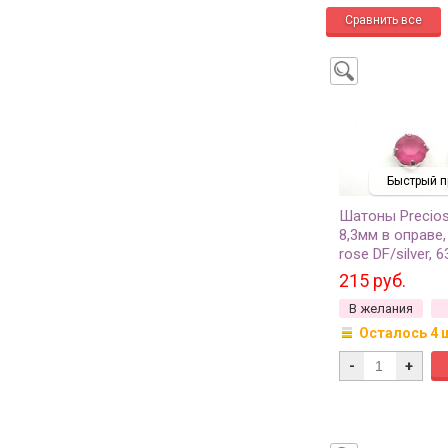
Быстрый п
Шатоны Precio
8,3мм в оправе,
rose DF/silver, 
215 руб.
В желания
Осталось 4 
-
+