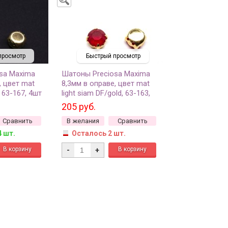
просмотр
Быстрый просмотр
sa Maxima
Шатоны Preciosa Maxima
, цвет mat
8,3мм в оправе, цвет mat
, 63-167, 4шт
light siam DF/gold, 63-163,
4шт
205 руб.
Сравнить
В желания
Сравнить
4 шт.
Осталось 2 шт.
-
+