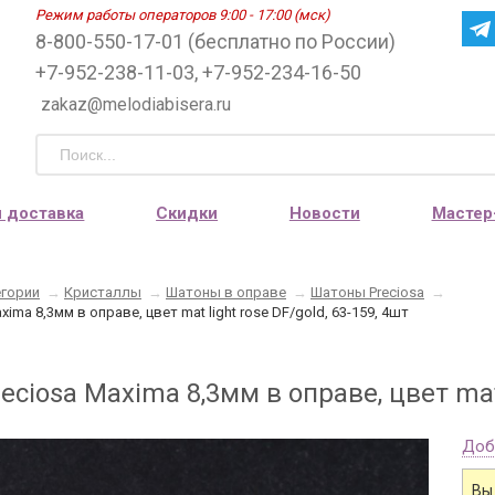
Режим работы операторов 9:00 - 17:00 (мск)
8-800-550-17-01 (бесплатно по России)
+7-952-238-11-03, +7-952-234-16-50
zakaz@melodiabisera.ru
и доставка
Скидки
Новости
Мастер
егории
→
Кристаллы
→
Шатоны в оправе
→
Шатоны Preciosa
→
ima 8,3мм в оправе, цвет mat light rose DF/gold, 63-159, 4шт
ciosa Maxima 8,3мм в оправе, цвет mat l
Доб
Вы