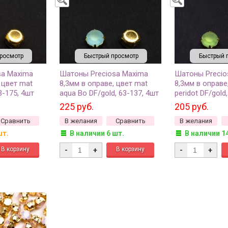
росмотр
Быстрый просмотр
Быстрый 
sa Maxima
Шатоны Preciosa Maxima
Шатоны Precio
 цвет mat
8,3мм в оправе, цвет mat
8,3мм в оправе
63-175, 4шт
aqua Bo DF/gold, 63-137, 4шт
peridot DF/gold
225 руб.
205 руб.
Сравнить
В желания
Сравнить
В желания
шт.
В наличии 6 шт.
В наличии 1
-
+
-
+