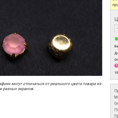
пр
Ц
Б
Д
О
1
фиях могут отличаться от реального цвета товара из-
и разных экранов.
П
М
О
П
П