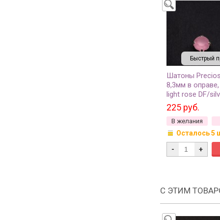
Быстрый п
Шатоны Precio
8,3мм в оправе,
light rose DF/sil
4шт
225 руб.
В желания
Осталось 5 
-
+
С ЭТИМ ТОВА