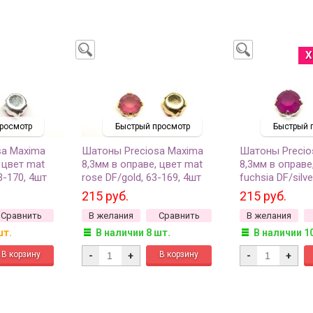
Х
росмотр
Быстрый просмотр
Быстрый 
sa Maxima
Шатоны Preciosa Maxima
Шатоны Precio
 цвет mat
8,3мм в оправе, цвет mat
8,3мм в оправе
63-170, 4шт
rose DF/gold, 63-169, 4шт
fuchsia DF/silve
215 руб.
215 руб.
Сравнить
В желания
Сравнить
В желания
шт.
В наличии 8 шт.
В наличии 1
-
+
-
+