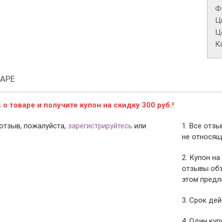
Ф
Ц
Це
К
АРЕ
о товаре и получите купон на скидку 300 руб.!
отзыв, пожалуйста,
зарегистрируйтесь
или
1. Все отз
не относящ
2. Купон на
отзывы объ
этом предл
3. Срок дей
4. Один ку