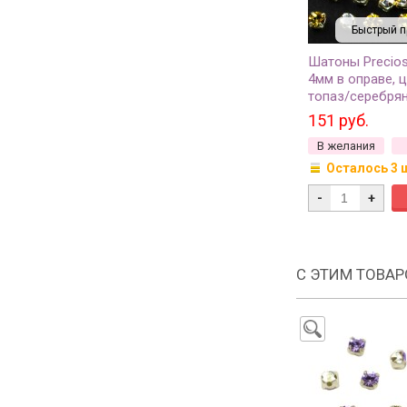
Быстрый п
Шатоны Precio
4мм в оправе, 
топаз/серебрян
10шт
151 руб.
В желания
Осталось 3 
-
+
С ЭТИМ ТОВА