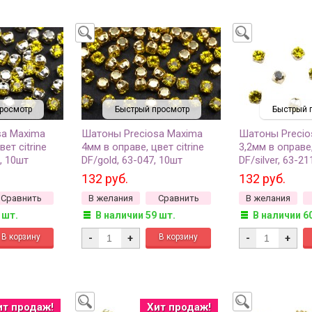
росмотр
Быстрый просмотр
Быстрый 
sa Maxima
Шатоны Preciosa Maxima
Шатоны Precio
ет citrine
4мм в оправе, цвет citrine
3,2мм в оправе,
8, 10шт
DF/gold, 63-047, 10шт
DF/silver, 63-21
132 руб.
132 руб.
Сравнить
В желания
Сравнить
В желания
 шт.
В наличии 59 шт.
В наличии 6
-
+
-
+
ит продаж!
Хит продаж!