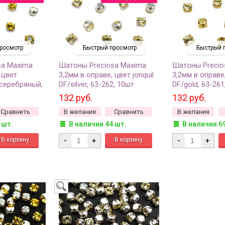
росмотр
Быстрый просмотр
Быстрый 
sa Maxima
Шатоны Preciosa Maxima
Шатоны Precio
 цвет
3,2мм в оправе, цвет jonquil
3,2мм в оправе,
серебряный,
DF/silver, 63-262, 10шт
DF/gold, 63-261
132 руб.
132 руб.
Сравнить
В желания
Сравнить
В желания
 шт.
В наличии 44 шт.
В наличии 6
-
+
-
+