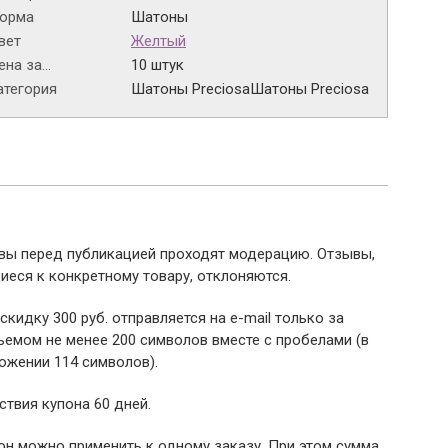
орма
Шатоны
вет
Желтый
на за...
10 штук
атегория
Шатоны Preciosa
Шатоны Preciosa
ывы перед публикацией проходят модерацию. Отзывы,
иеся к конкретному товару, отклоняются.
 скидку 300 руб. отправляется на e-mail только за
емом не менее 200 символов вместе с пробелами (в
ожении 114 символов).
ствия купона 60 дней.
пон можно применить к одному заказу. При этом сумма