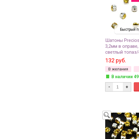
Быстрый п
Шатоны Precio
3,2мм в оправе,
светлый топаз/
63-274, 10шт
132 руб.
В желания
В наличии 49
-
+