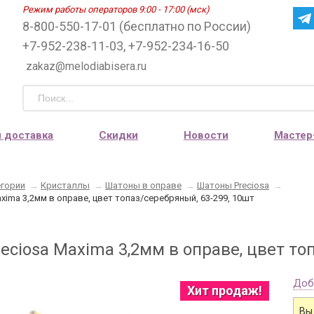
Режим работы операторов 9:00 - 17:00 (мск)
8-800-550-17-01 (бесплатно по России)
+7-952-238-11-03, +7-952-234-16-50
zakaz@melodiabisera.ru
и доставка
Скидки
Новости
Мастер
егории
→
Кристаллы
→
Шатоны в оправе
→
Шатоны Preciosa
→
xima 3,2мм в оправе, цвет топаз/серебряный, 63-299, 10шт
ciosa Maxima 3,2мм в оправе, цвет то
Доб
Хит продаж!
Вы