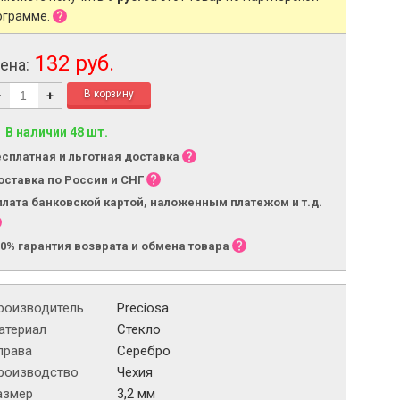
ограмме.
132 руб.
ена:
-
+
В наличии 48 шт.
есплатная и льготная доставка
оставка по России и СНГ
плата банковской картой, наложенным платежом и т.д.
00% гарантия возврата и обмена товара
роизводитель
Preciosa
атериал
Стекло
права
Серебро
роизводство
Чехия
азмер
3,2 мм