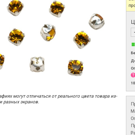
пр
Ц
Б
Д
О
1
фиях могут отличаться от реального цвета товара из-
и разных экранов.
П
М
О
П
Р