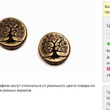
Вы
пр
Ц
Б
Д
О
1
фиях могут отличаться от реального цвета товара из-
и разных экранов.
П
М
П