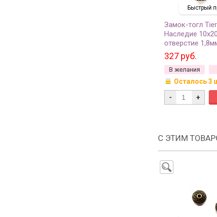
Быстрый п
Замок-тогл Tie
Наследие 10х2
отверстие 1,8м
античная латунь
327 руб.
1 комплект
В желания
Осталось 3 
-
+
С ЭТИМ ТОВА