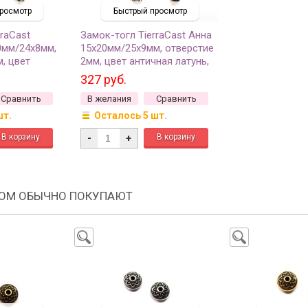
росмотр
Быстрый просмотр
rraCast
Замок-тогл TierraCast Анна
0мм/24х8мм,
15х20мм/25х9мм, отверстие
м, цвет
2мм, цвет античная латунь,
, 94-6070-27,
94-6157-27, 1 комплект
327 руб.
Сравнить
В желания
Сравнить
шт.
Осталось 5 шт.
-
+
РОМ ОБЫЧНО ПОКУПАЮТ