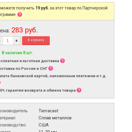
 можете получить
19 руб.
за этот товар по Партнерской
ограмме.
283 руб.
ена:
-
+
В наличии 8 шт.
есплатная и льготная доставка
оставка по России и СНГ
плата банковской картой, наложенным платежом и т.д.
00% гарантия возврата и обмена товара
роизводитель
Tierracast
атериал
Сплав металлов
роизводство
США