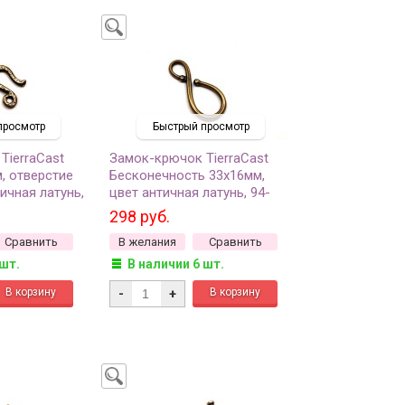
просмотр
Быстрый просмотр
TierraCast
Замок-крючок TierraCast
, отверстие
Бесконечность 33х16мм,
тичная латунь,
цвет античная латунь, 94-
комплект
6178-27, 1шт
298 руб.
Сравнить
В желания
Сравнить
 шт.
В наличии 6 шт.
-
+