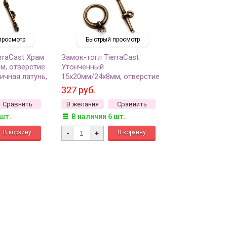
просмотр
Быстрый просмотр
rraCast Храм
Замок-тогл TierraCast
м, отверстие
Утонченный
тичная латунь,
15х20мм/24х8мм, отверстие
комплект
1,8мм, цвет античная латунь,
327 руб.
94-6067-27, 1 комплект
Сравнить
В желания
Сравнить
 шт.
В наличии 6 шт.
-
+