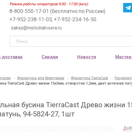
Режим работы операторов 9:00 - 17:00 (мск)
8-800-550-17-01 (бесплатно по России)
+7-952-238-11-03, +7-952-234-16-50
zakaz@melodiabisera.ru
и доставка
Скидки
Новости
Мастер
егории
→
Фурнитура для бижутерии
→
Фурнитура TierraCast
→
Разделит
ина TierraCast Древо жизни 15х3мм, отверстие 1,2мм, цвет античная лату
льная бусина TierraCast Древо жизни 1
атунь, 94-5824-27, 1шт
Доб