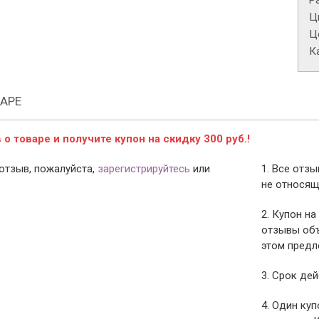
Р
Ц
Це
К
АРЕ
о товаре и получите купон на скидку 300 руб.!
отзыв, пожалуйста,
зарегистрируйтесь
или
1. Все отз
не относящ
2. Купон на
отзывы объ
этом предл
3. Срок дей
4. Один ку