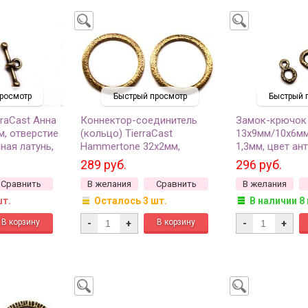
росмотр
Быстрый просмотр
Быстрый 
rraCast Анна
Коннектор-соединитель
Замок-крючок 
, отверстие
(кольцо) TierraCast
13х9мм/10х6мм
ная латунь,
Hammertone 32х2мм,
1,3мм, цвет ан
комплект
внутренний диаметр 25мм,
94-6229-27, 1 
289 руб.
296 руб.
цвет латунь, 94-3231-27, 1шт
Сравнить
В желания
Сравнить
В желания
шт.
Осталось 3 шт.
В наличии 8
-
+
-
+