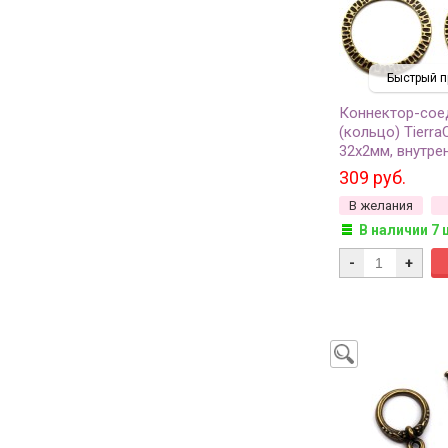
Быстрый п
Коннектор-сое
(кольцо) Tierra
32х2мм, внутре
25мм, цвет лату
309 руб.
27, 1шт
В желания
В наличии 7 
-
+