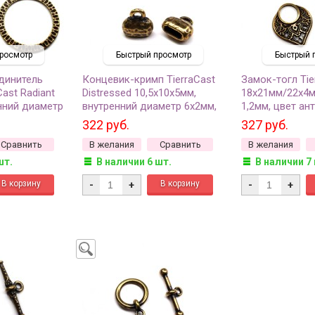
росмотр
Быстрый просмотр
Быстрый 
динитель
Концевик-кримп TierraCast
Замок-тогл Tie
Cast Radiant
Distressed 10,5х10х5мм,
18х21мм/22х4м
нний диаметр
внутренний диаметр 6х2мм,
1,2мм, цвет ан
нь, 94-3112-
отверстие 2,2мм, цвет
94-6231-27, 1 
322 руб.
327 руб.
латунь, 94-5853-27, 2шт
Сравнить
В желания
Сравнить
В желания
шт.
В наличии 6 шт.
В наличии 7
-
+
-
+