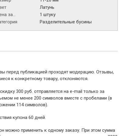
азмер
11-20 мм
вет
Латунь
на за...
1 штуку
атегория
Разделительные бусины
ывы перед публикацией проходят модерацию. Отзывы,
иеся к конкретному товару, отклоняются.
 скидку 300 руб. отправляется на e-mail только за
емом не менее 200 символов вместе с пробелами (в
ожении 114 символов).
ствия купона 60 дней.
пон можно применить к одному заказу. При этом сумма