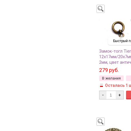
Быстрый п
Замок-тогл Tie
12х17мм/20х7мм
2мм, цвет антич
94-6154-27, 1 
279 руб.
В желания
Осталась 1 
-
+