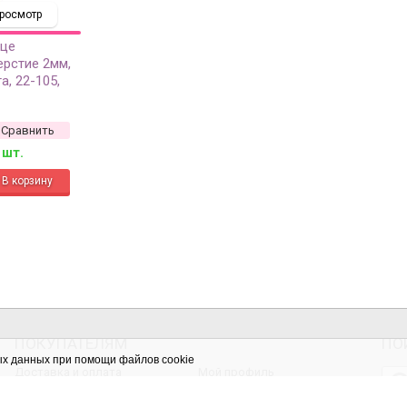
росмотр
дце
ерстие 2мм,
а, 22-105,
Сравнить
 шт.
ПОКУПАТЕЛЯМ
ПО
ых данных при помощи файлов cookie
Доставка и оплата
Мой профиль
Скидки
Мои заказы