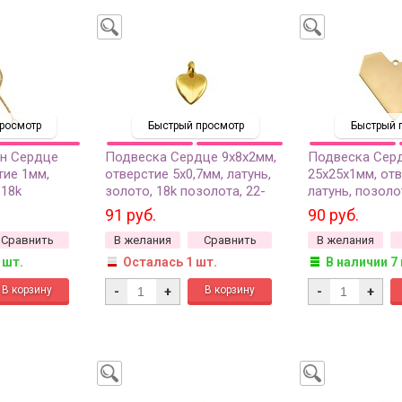
росмотр
Быстрый просмотр
Быстрый 
ин Сердце
Подвеска Сердце 9х8х2мм,
Подвеска Сер
тие 1мм,
отверстие 5х0,7мм, латунь,
25х25х1мм, отв
 18k
золото, 18k позолота, 22-
латунь, позолот
4, 1шт
570, 1шт
1шт
91 руб.
90 руб.
Сравнить
В желания
Сравнить
В желания
 шт.
Осталась 1 шт.
В наличии 7
-
+
-
+