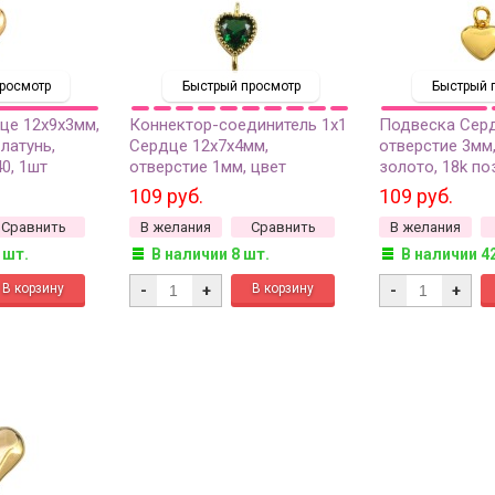
росмотр
Быстрый просмотр
Быстрый 
це 12х9х3мм,
Коннектор-соединитель 1х1
Подвеска Серд
латунь,
Сердце 12х7х4мм,
отверстие 3мм,
0, 1шт
отверстие 1мм, цвет
золото, 18k по
золото/ассорти цветов,
787, 1шт
109 руб.
109 руб.
латунь/цирконий, позолота,
Сравнить
В желания
Сравнить
В желания
14-374, 1шт
 шт.
В наличии 8 шт.
В наличии 4
-
+
-
+