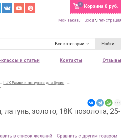
0
Корзина
0 руб.
Мои заказы
Вход
\
Регистрация
Войдите.
Мы узнаем Вас,
предоставим персональные
Найти
Все категории
скидки, сохраним Корзину и
историю заказов.
-классы и статьи
Контакты
Отзывы
Каждому новому покупателю мы
дарим 2 купона со скидками: 10 и
15%
.
→
LUX Рамки и ловушки для бусин
→
т
Купон на скидку поступит Вам на
e-mail после регистрации.
Проверьте почту перед
латунь, золото, 18К позолота, 25-
оформлением заказа.
авить в список желаний
Сравнить с другим товаром