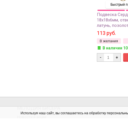
Быстрый п
Подвеска Сер
18х18х6мм, отв
латунь, позолот
1шт
113 руб.
В желания
В наличии 10
-
+
МЕЛОДИЯ БИСЕРА
Используя наш сайт, вы соглашаетесь на обработку персональн
Новости и акции
Отзывы