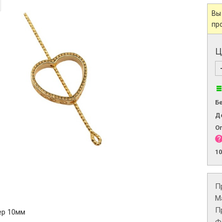
Вы
пр
Ц
Б
Д
О
1
П
М
П
ер 10мм