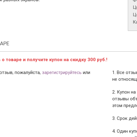
Ф
Ц
Це
К
АРЕ
о товаре и получите купон на скидку 300 руб.!
отзыв, пожалуйста,
зарегистрируйтесь
или
1. Все отз
не относящ
2. Купон на
отзывы объ
этом предл
3. Срок дей
4. Один ку