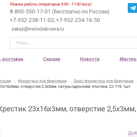
Режим работы операторов 9:00 - 17:00 (мск)
8-800-550-17-01 (бесплатно по России)
+7-952-238-11-03, +7-952-234-16-50
zakaz@melodiabisera.ru
и доставка
Скидки
Новости
Мастер
егории
→
Фурнитура для бижутерии
→
Люкс фурнитура для бижутерии
3х16х3мм, отверстие 2,5х3мм, латунь/цирконий, платина, 22-719, 1шт
рестик 23х16х3мм, отверстие 2,5х3мм, 
Доб