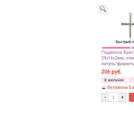
Быстрый п
Подвеска Крес
29х16х2мм, отв
латунь/фианиты
22-622, 1шт
206 руб.
В желания
Осталось 2 
-
+