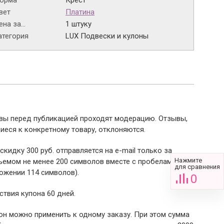
орма
Крест
вет
Платина
на за...
1 штуку
атегория
LUX Подвески и кулоны
ывы перед публикацией проходят модерацию. Отзывы,
иеся к конкретному товару, отклоняются.
 скидку 300 руб. отправляется на e-mail только за
Нажмите
емом не менее 200 символов вместе с пробелами (в
для сравнения
ожении 114 символов).
0
ствия купона 60 дней.
пон можно применить к одному заказу. При этом сумма