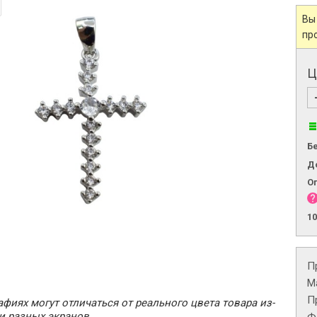
Вы
пр
Ц
Б
Д
О
1
П
М
П
фиях могут отличаться от реального цвета товара из-
и разных экранов.