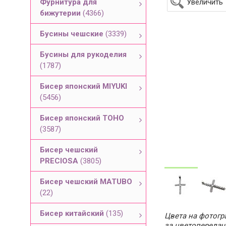
Фурнитура для
Увеличить
бижутерии
(4366)
Бусины чешские
(3339)
Бусины для рукоделия
(1787)
Бисер японский MIYUKI
(5456)
Бисер японский TOHO
(3587)
Бисер чешский
PRECIOSA
(3805)
Бисер чешский MATUBO
(22)
Бисер китайский
(135)
Цвета на фотогра
за цветопередач