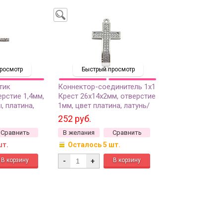
росмотр
Быстрый просмотр
тик
Коннектор-соединитель 1х1
ерстие 1,4мм,
Крест 26х14х2мм, отверстие
, платина,
1мм, цвет платина, латунь/
цирконий, 14-383, 1шт
252 руб.
Сравнить
В желания
Сравнить
шт.
Осталось 5 шт.
-
+