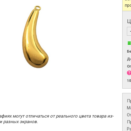
пр
Ц
Б
Д
О
1
П
М
О
фиях могут отличаться от реального цвета товара из-
и разных экранов.
П
Р