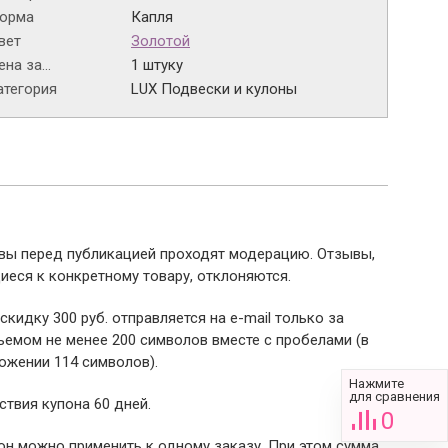
орма
Капля
вет
Золотой
на за...
1 штуку
атегория
LUX Подвески и кулоны
ывы перед публикацией проходят модерацию. Отзывы,
иеся к конкретному товару, отклоняются.
 скидку 300 руб. отправляется на e-mail только за
емом не менее 200 символов вместе с пробелами (в
ожении 114 символов).
Нажмите
для сравнения
ствия купона 60 дней.
0
пон можно применить к одному заказу. При этом сумма