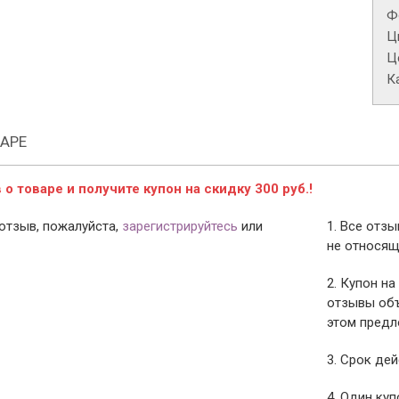
Ф
Ц
Це
К
АРЕ
о товаре и получите купон на скидку 300 руб.!
отзыв, пожалуйста,
зарегистрируйтесь
или
1. Все отз
не относящ
2. Купон на
отзывы объ
этом предл
3. Срок дей
4. Один ку