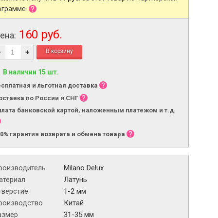
ограмме.
160 руб.
ена:
-
+
В наличии 15 шт.
есплатная и льготная доставка
оставка по России и СНГ
плата банковской картой, наложенным платежом и т.д.
00% гарантия возврата и обмена товара
роизводитель
Milano Delux
атериал
Латунь
тверстие
1-2 мм
роизводство
Китай
азмер
31-35 мм