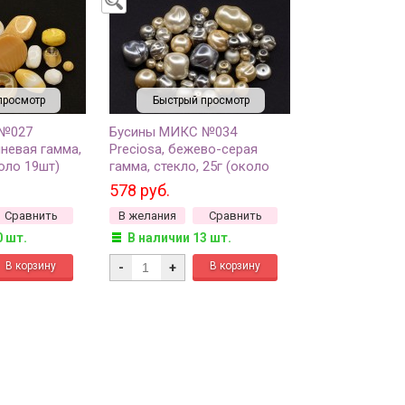
просмотр
Быстрый просмотр
 №027
Бусины МИКС №034
чневая гамма,
Preciosa, бежево-серая
коло 19шт)
гамма, стекло, 25г (около
21шт)
578 руб.
Сравнить
В желания
Сравнить
0 шт.
В наличии 13 шт.
-
+