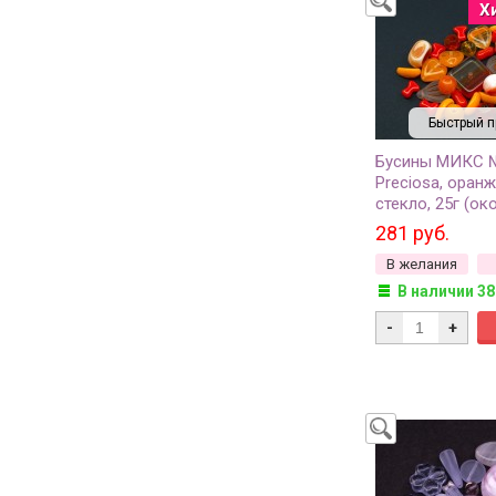
Х
Быстрый п
Бусины МИКС 
Preciosa, оран
стекло, 25г (ок
281 руб.
В желания
В наличии 38
-
+