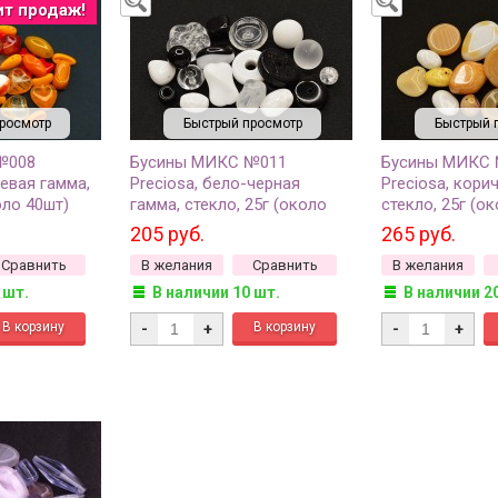
ит продаж!
росмотр
Быстрый просмотр
Быстрый 
№008
Бусины МИКС №011
Бусины МИКС
жевая гамма,
Preciosa, бело-черная
Preciosa, кори
оло 40шт)
гамма, стекло, 25г (около
стекло, 25г (о
27шт)
205 руб.
265 руб.
Сравнить
В желания
Сравнить
В желания
 шт.
В наличии 10 шт.
В наличии 2
-
+
-
+