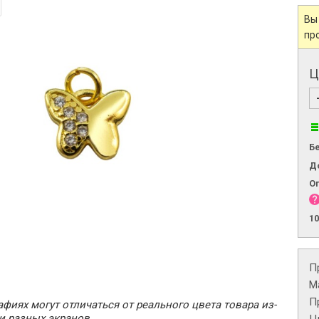
Вы
пр
Ц
Б
Д
О
1
П
М
П
фиях могут отличаться от реального цвета товара из-
и разных экранов.