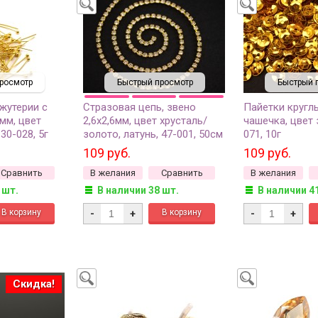
росмотр
Быстрый просмотр
Быстрый 
жутерии с
Стразовая цепь, звено
Пайетки кругл
мм, цвет
2,6х2,6мм, цвет хрусталь/
чашечка, цвет 
30-028, 5г
золото, латунь, 47-001, 50см
071, 10г
(около 140 страз)
109 руб.
109 руб.
Сравнить
В желания
Сравнить
В желания
 шт.
В наличии 38 шт.
В наличии 4
-
+
-
+
Скидка!