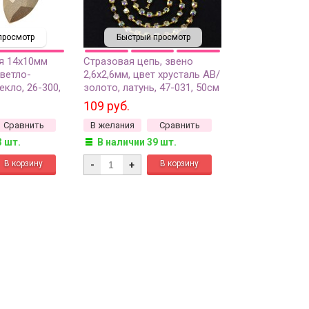
просмотр
Быстрый просмотр
я 14х10мм
Стразовая цепь, звено
светло-
2,6х2,6мм, цвет хрусталь АВ/
екло, 26-300,
золото, латунь, 47-031, 50см
(около 110 страз)
109 руб.
Сравнить
В желания
Сравнить
3 шт.
В наличии 39 шт.
-
+