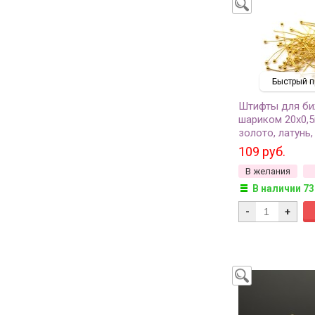
Быстрый п
Штифты для би
шариком 20х0,5
золото, латунь, 
(около 90шт)
109 руб.
В желания
В наличии 73
-
+