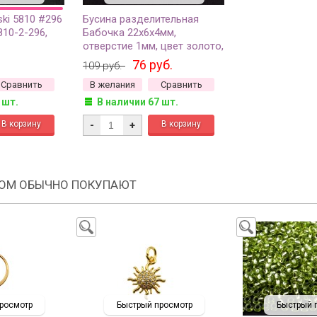
ki 5810 #296
Бусина разделительная
810-2-296,
Бабочка 22х6х4мм,
отверстие 1мм, цвет золото,
сплав металлов, 24-066,
76 руб.
109 руб.
10шт
Сравнить
В желания
Сравнить
 шт.
В наличии 67 шт.
-
+
РОМ ОБЫЧНО ПОКУПАЮТ
росмотр
Быстрый просмотр
Быстрый 