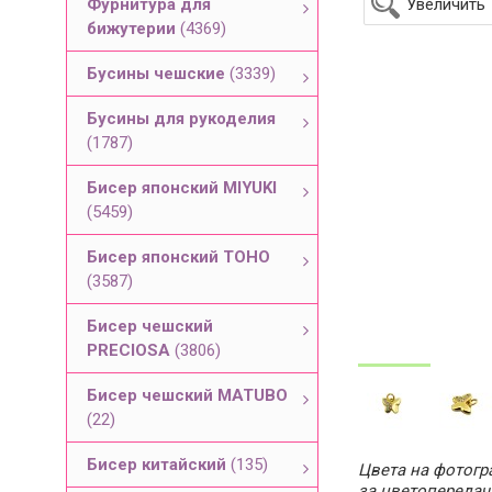
Фурнитура для
Увеличить
бижутерии
(4369)
Бусины чешские
(3339)
Бусины для рукоделия
(1787)
Бисер японский MIYUKI
(5459)
Бисер японский TOHO
(3587)
Бисер чешский
PRECIOSA
(3806)
Бисер чешский MATUBO
(22)
Бисер китайский
(135)
Цвета на фотогра
за цветопередач