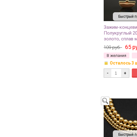
Быстрый п
Зажим-концев
Полукруглый 20
золото, сплав м
093, 2шт
65 р
109 руб.
В желания
Осталось 3 
-
+
Быстрый п