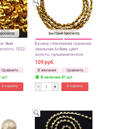
просмотр
Быстрый просмотр
ые 4мм
Бусина стеклянная граненая
золото, 1022-
овальная 6х4мм, цвет
золото, гальваническое
покрытие, 547-010, 1 нить
109 руб.
(около 33см, около 55шт)
Сравнить
В желания
Сравнить
1 шт.
В наличии 81 шт.
-
+