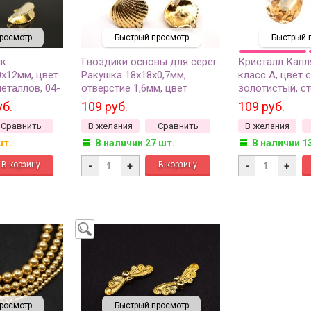
росмотр
Быстрый просмотр
Быстрый 
ик
Гвоздики основы для серег
Кристалл Капл
х12мм, цвет
Ракушка 18х18х0,7мм,
класс А, цвет 
еталлов, 04-
отверстие 1,6мм, цвет
золотистый, ст
золото, сплав металлов, 21-
2шт
уб.
109 руб.
109 руб.
093, 1 пара
Сравнить
В желания
Сравнить
В желания
шт.
В наличии 27 шт.
В наличии 1
-
+
-
+
росмотр
Быстрый просмотр