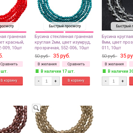
росмотр
Быстрый просмотр
Быстрый 
ная граненая
Бусина стеклянная граненая
Бусина круглая
вет красный,
круглая 2мм, цвет изумруд,
8мм, цвет проз
2-009, 10шт
прозрачная, 552-006, 10шт
011, 10шт
б.
35 руб.
35 ру
50 руб.
50 руб.
Сравнить
В желания
Сравнить
В желания
 шт.
В наличии 17 шт.
В наличии 3
-
+
-
+