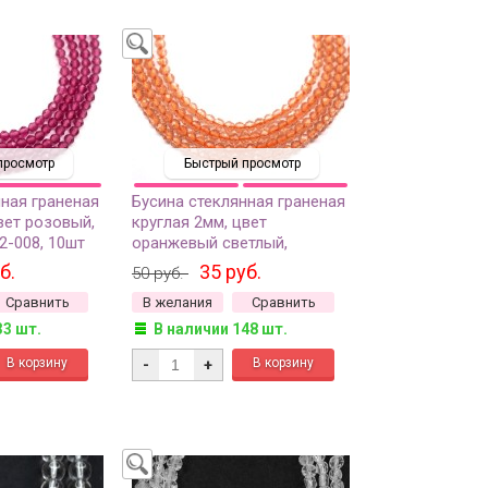
просмотр
Быстрый просмотр
нная граненая
Бусина стеклянная граненая
вет розовый,
круглая 2мм, цвет
2-008, 10шт
оранжевый светлый,
прозрачная, 552-001, 10шт
б.
35 руб.
50 руб.
Сравнить
В желания
Сравнить
33 шт.
В наличии 148 шт.
-
+