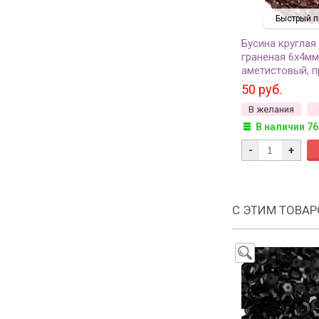
Быстрый п
Бусина круглая
граненая 6х4мм
аметистовый, п
523-013, 10шт
50 руб.
В желания
В наличии 76
-
+
С ЭТИМ ТОВА