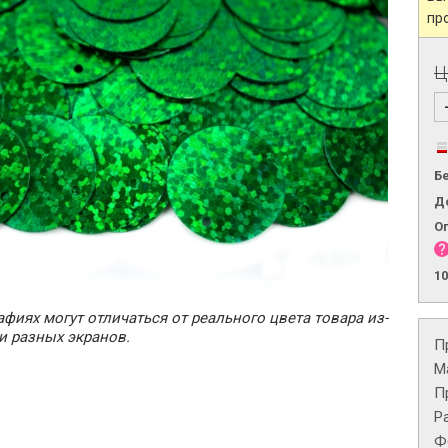
пр
Ц
Б
Д
О
1
фиях могут отличаться от реального цвета товара из-
и разных экранов.
П
М
П
Р
Ф