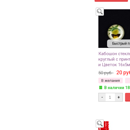
Быстрый п
Кабошон стекл
круглый с прин
и Цветок 16х5м
разноцветный, 
20 ру
50 руб.
2шт
В желания
В наличии 18
-
+