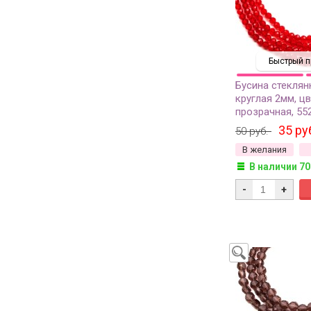
Быстрый п
Бусина стеклян
круглая 2мм, ц
прозрачная, 55
35 ру
50 руб.
В желания
В наличии 70
-
+