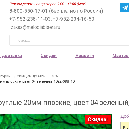
Режим работы операторов 9:00 - 17:00 (мск)
8-800-550-17-01 (бесплатно по России)
+7-952-238-11-03, +7-952-234-16-50
zakaz@melodiabisera.ru
и доставка
Скидки
Новости
Мастер
егории
→
СКИДКИ до 60%
→
40%
→
мм плоские, цвет 04 зеленый, 1022-098, 10г
углые 20мм плоские, цвет 04 зеленый, 
Доб
Скидка!
Вы