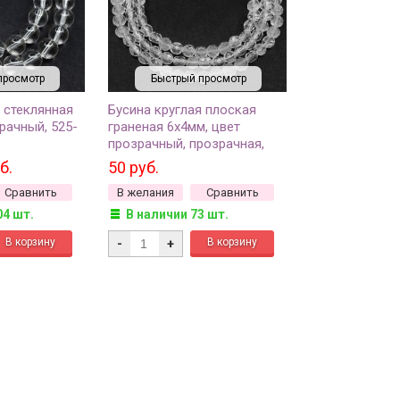
просмотр
Быстрый просмотр
 стеклянная
Бусина круглая плоская
рачный, 525-
граненая 6х4мм, цвет
прозрачный, прозрачная,
523-012, 10шт
б.
50 руб.
Сравнить
В желания
Сравнить
04 шт.
В наличии 73 шт.
-
+