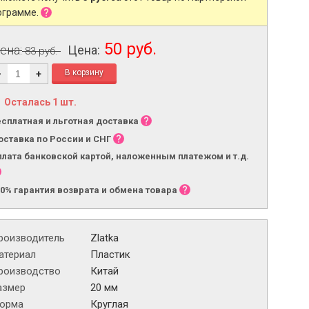
ограмме.
50 руб.
ена:
Цена:
83 руб.
-
+
Осталась 1 шт.
есплатная и льготная доставка
оставка по России и СНГ
плата банковской картой, наложенным платежом и т.д.
00% гарантия возврата и обмена товара
роизводитель
Zlatka
атериал
Пластик
роизводство
Китай
азмер
20 мм
орма
Круглая