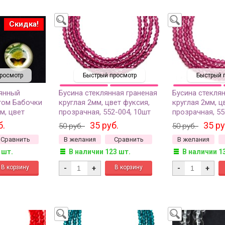
Скидка!
росмотр
Быстрый просмотр
Быстрый 
янный
Бусина стеклянная граненая
Бусина стекля
том Бабочки
круглая 2мм, цвет фуксия,
круглая 2мм, ц
м, цвет
прозрачная, 552-004, 10шт
прозрачная, 55
2030-008,
б.
35 руб.
35 ру
50 руб.
50 руб.
Сравнить
В желания
Сравнить
В желания
 шт.
В наличии 123 шт.
В наличии 1
-
+
-
+