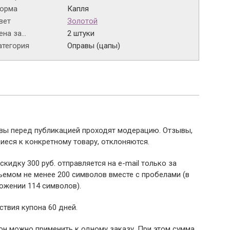
орма
Капля
вет
Золотой
на за...
2 штуки
атегория
Оправы (цапы)
ывы перед публикацией проходят модерацию. Отзывы,
иеся к конкретному товару, отклоняются.
 скидку 300 руб. отправляется на e-mail только за
емом не менее 200 символов вместе с пробелами (в
ожении 114 символов).
ствия купона 60 дней.
пон можно применить к одному заказу. При этом сумма