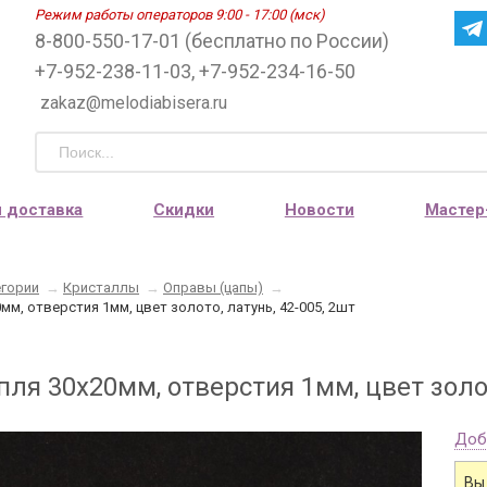
Режим работы операторов 9:00 - 17:00 (мск)
8-800-550-17-01 (бесплатно по России)
+7-952-238-11-03, +7-952-234-16-50
zakaz@melodiabisera.ru
и доставка
Скидки
Новости
Мастер
егории
→
Кристаллы
→
Оправы (цапы)
→
мм, отверстия 1мм, цвет золото, латунь, 42-005, 2шт
ля 30х20мм, отверстия 1мм, цвет золот
Доб
Вы