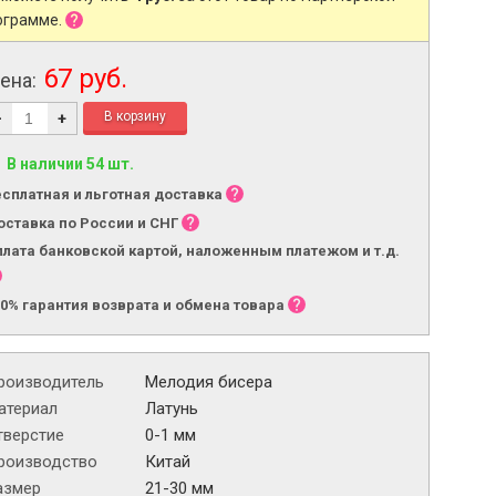
ограмме.
67 руб.
ена:
-
+
В наличии 54 шт.
есплатная и льготная доставка
оставка по России и СНГ
плата банковской картой, наложенным платежом и т.д.
00% гарантия возврата и обмена товара
роизводитель
Мелодия бисера
атериал
Латунь
тверстие
0-1 мм
роизводство
Китай
азмер
21-30 мм