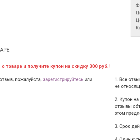
Ф
Ц
Це
К
АРЕ
о товаре и получите купон на скидку 300 руб.!
отзыв, пожалуйста,
зарегистрируйтесь
или
1. Все отз
не относящ
2. Купон на
отзывы объ
этом предл
3. Срок дей
4. Один ку