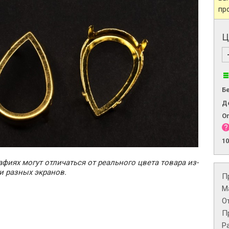
пр
Ц
Б
Д
О
1
фиях могут отличаться от реального цвета товара из-
и разных экранов.
П
М
О
П
Р