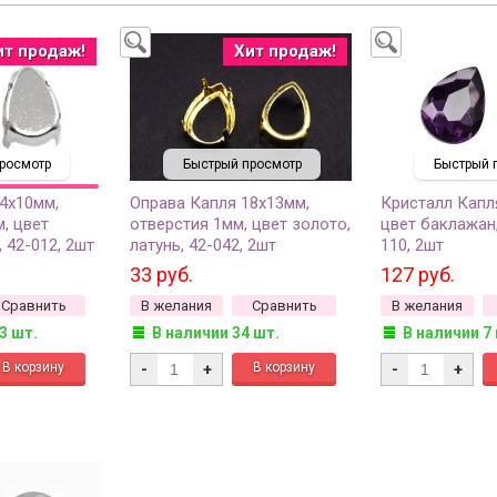
ит продаж!
Хит продаж!
росмотр
Быстрый просмотр
Быстрый 
4х10мм,
Оправа Капля 18х13мм,
Кристалл Капл
м, цвет
отверстия 1мм, цвет золото,
цвет баклажан,
, 42-012, 2шт
латунь, 42-042, 2шт
110, 2шт
33 руб.
127 руб.
Сравнить
В желания
Сравнить
В желания
3 шт.
В наличии 34 шт.
В наличии 7
-
+
-
+