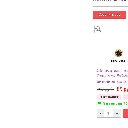
Быстрый п
Обниматель Tie
Лепесток 5х2мм
античное золот
26, 2шт
89 р
127 руб.
В желания
В наличии 32
-
+