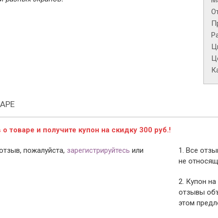
М
О
П
Р
Ц
Це
К
АРЕ
о товаре и получите купон на скидку 300 руб.!
отзыв, пожалуйста,
зарегистрируйтесь
или
1. Все отз
не относящ
2. Купон на
отзывы объ
этом предл