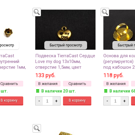
росмотр
Быстрый просмотр
Быстрый 
rraCast
Подвеска TierraCast Сердце
Основа для ко
нутренний
Love my dog 13х10мм,
(регулируется
верстие 1мм,
отверстие 1,5мм, цвет
под кабошон 2
золото, 94-
античное золото, 94-2200-
античное золот
133 руб.
118 руб.
26, 1шт
металлов, 15-0
Сравнить
В желания
Сравнить
В желания
 шт.
В наличии 20 шт.
В наличии 6
-
+
-
+