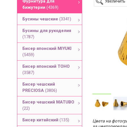
Фурнитура для
Увеличить
бижутерии
(4369)
Бусины чешские
(3341)
Бусины для рукоделия
(1787)
Бисер японский MIYUKI
(5459)
Бисер японский TOHO
(3587)
Бисер чешский
PRECIOSA
(3806)
Бисер чешский MATUBO
(22)
Бисер китайский
(135)
Цвета на фотогра
за цветопередач