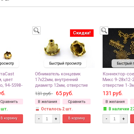
Скидка!
росмотр
Быстрый просмотр
Быстрый 
rraCast
Обниматель концевик
Коннектор-со
, цвет
17х22мм, внутренний
Микс 9-28х12-2
о, 94-5598-
диаметр 12мм, отверстие
отверстие 1-3м
3мм, цвет античное золото,
античное золот
уб.
65 руб.
131 руб.
131 руб.
латунь, 01-135, 2шт
металлов, 14-0
Сравнить
В желания
Сравнить
В желания
5-9шт)
 шт.
Осталось 2 шт.
В наличии 2
-
+
-
+