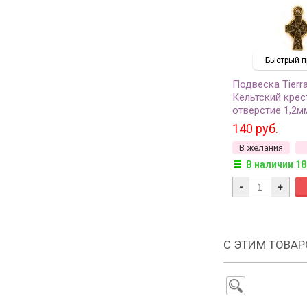
Быстрый п
Подвеска Tierr
Кельтский крес
отверстие 1,2м
античное золот
140 руб.
26, 1шт
В желания
В наличии 18
-
+
С ЭТИМ ТОВА