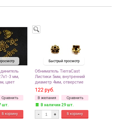
просмотр
Быстрый просмотр
единитель
Обниматель TierraCast
7х1-3 мм,
Листики 5мм, внутренний
м, цвет
диаметр 4мм, отверстие
о, сплав
1мм, цвет античное золото,
122 руб.
30, 10г (около
94-5570-26, 2шт
Сравнить
В желания
Сравнить
7 шт.
В наличии 29 шт.
-
+