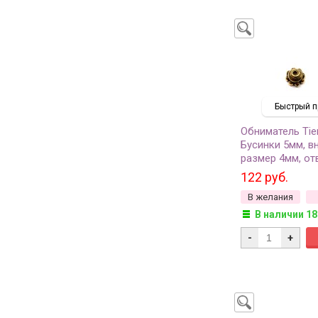
Быстрый п
Обниматель Tie
Бусинки 5мм, в
размер 4мм, от
цвет античное 
122 руб.
5571-26, 2шт
В желания
В наличии 18
-
+