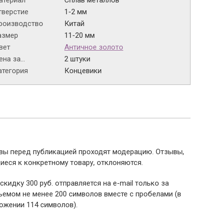
атериал
Сплав металлов
тверстие
1-2 мм
роизводство
Китай
азмер
11-20 мм
вет
Античное золото
на за...
2 штуки
атегория
Концевики
ывы перед публикацией проходят модерацию. Отзывы,
иеся к конкретному товару, отклоняются.
 скидку 300 руб. отправляется на e-mail только за
емом не менее 200 символов вместе с пробелами (в
ожении 114 символов).