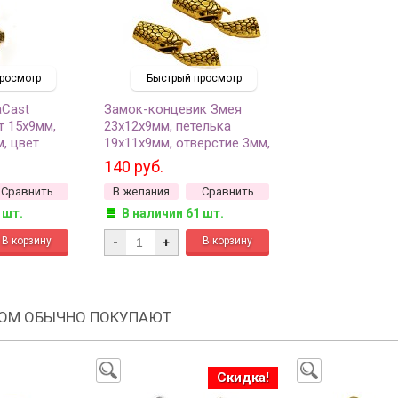
росмотр
Быстрый просмотр
aCast
Замок-концевик Змея
т 15х9мм,
23х12х9мм, петелька
м, цвет
19х11х9мм, отверстие 3мм,
о, 94-2089-
внутренний диаметр 7мм,
140 руб.
цвет античное золото,
Сравнить
В желания
Сравнить
сплав металлов, 01-01-38, 2
комплекта
 шт.
В наличии 61 шт.
-
+
РОМ ОБЫЧНО ПОКУПАЮТ
Скидка!