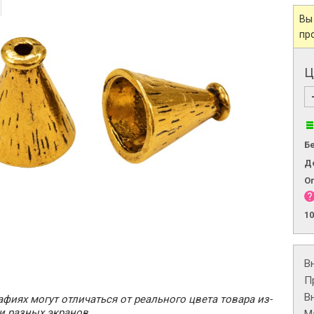
Вы
пр
Ц
Б
Д
О
1
В
П
В
фиях могут отличаться от реального цвета товара из-
и разных экранов.