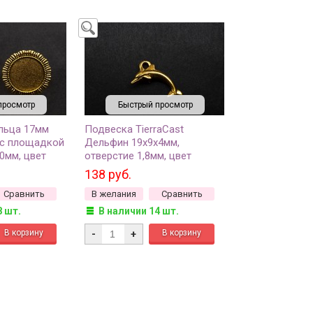
просмотр
Быстрый просмотр
льца 17мм
Подвеска TierraCast
) с площадкой
Дельфин 19х9х4мм,
0мм, цвет
отверстие 1,8мм, цвет
о, сплав
античное золото, 94-2130-
138 руб.
12, 1шт
26, 1шт
Сравнить
В желания
Сравнить
8 шт.
В наличии 14 шт.
-
+