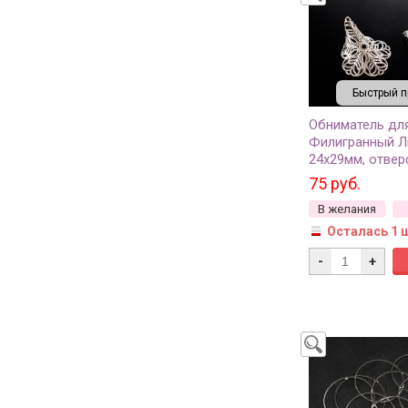
Быстрый п
Обниматель дл
Филигранный Л
24х29мм, отвер
цвет серебро, л
75 руб.
032, 2шт
В желания
Осталась 1 
-
+