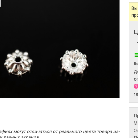
Вы
пр
Ц
Б
Д
О
1
П
М
О
фиях могут отличаться от реального цвета товара из-
и разных экранов.