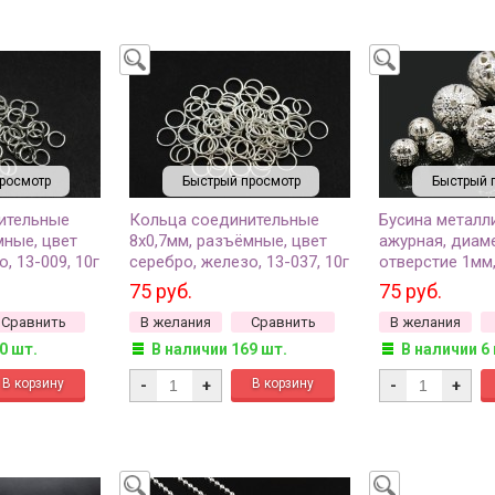
росмотр
Быстрый просмотр
Быстрый 
ительные
Кольца соединительные
Бусина металл
мные, цвет
8х0,7мм, разъёмные, цвет
ажурная, диам
, 13-009, 10г
серебро, железо, 13-037, 10г
отверстие 1мм,
(около 80шт)
серебро, 504-0
75 руб.
75 руб.
17шт)
Сравнить
В желания
Сравнить
В желания
0 шт.
В наличии 169 шт.
В наличии 6
-
+
-
+