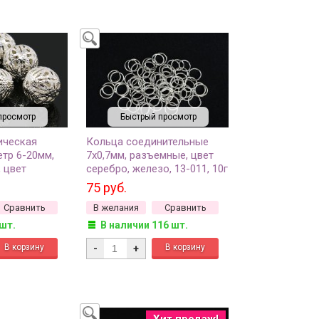
просмотр
Быстрый просмотр
ическая
Кольца соединительные
етр 6-20мм,
7х0,7мм, разъемные, цвет
 цвет
серебро, железо, 13-011, 10г
04, 10г (около
(около 120шт)
75 руб.
Сравнить
В желания
Сравнить
 шт.
В наличии 116 шт.
-
+
Хит продаж!