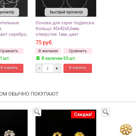
росмотр
Быстрый просмотр
ительные
Основа для серег подвеска
,
Кольцо 45х42х0,6мм,
вет серебро,
отверстие 1мм, цвет
 10шт
серебро, латунь, 21-277, 1
75 руб.
пара
Сравнить
В желания
Сравнить
1 шт.
В наличии 50 шт.
-
+
РОМ ОБЫЧНО ПОКУПАЮТ
Скидка!