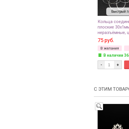
Быстрый п
Кольца соедин
плоские 30х1мм
неразъёмные, ц
латунь, 13-080,
75 руб.
В желания
В наличии 36
-
+
С ЭТИМ ТОВА