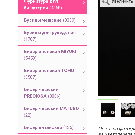
Фурнитура для
Увеличить
бижутерии
(4368)
Бусины чешские
(3339)
Бусины для рукоделия
(1787)
Бисер японский MIYUKI
(5459)
Бисер японский TOHO
(3587)
Бисер чешский
PRECIOSA
(3806)
Бисер чешский MATUBO
(22)
Бисер китайский
(135)
Цвета на фотогра
за цветопередач