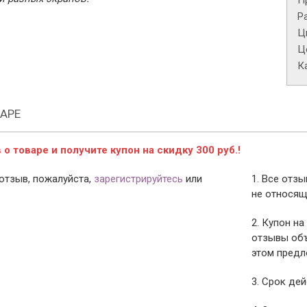
П
Р
Ц
Це
К
АРЕ
о товаре и получите купон на скидку 300 руб.!
отзыв, пожалуйста,
зарегистрируйтесь
или
1. Все отз
не относящ
2. Купон на
отзывы объ
этом предл
3. Срок дей