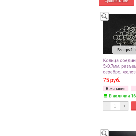
Быстрый п
Кольца соедин
5х0,7мм, разъе
серебро, железо
(около 210шт)
75 руб.
В желания
В наличии 16
-
+