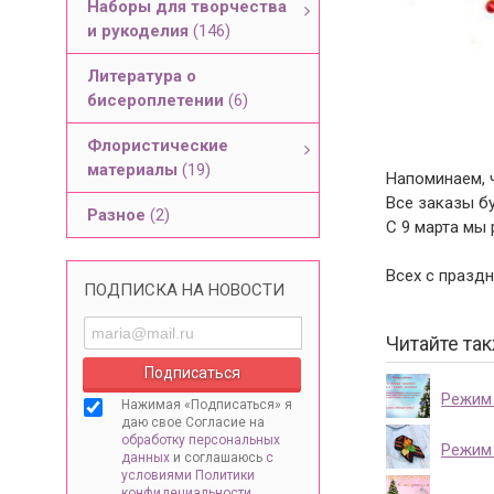
Наборы для творчества
и рукоделия
(146)
Литература о
бисероплетении
(6)
Флористические
материалы
(19)
Напоминаем, ч
Все заказы б
Разное
(2)
C 9 марта мы 
Всех с праздн
ПОДПИСКА НА НОВОСТИ
Читайте так
Режим 
Нажимая «Подписаться» я
даю свое Согласие на
обработку персональных
Режим 
данных
и соглашаюсь
с
условиями Политики
конфидециальности