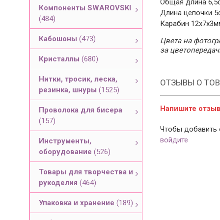
Общая длина 6,5
Компоненты SWAROVSKI
Длина цепочки 5
(484)
Карабин 12х7х3мм
Кабошоны
(473)
Цвета на фотогра
за цветопередач
Кристаллы
(680)
Нитки, тросик, леска,
ОТЗЫВЫ О ТОВ
резинка, шнуры
(1525)
Напишите отзыв 
Проволока для бисера
(157)
Чтобы добавить 
войдите
Инструменты,
оборудование
(526)
Товары для творчества и
рукоделия
(464)
Упаковка и хранение
(189)