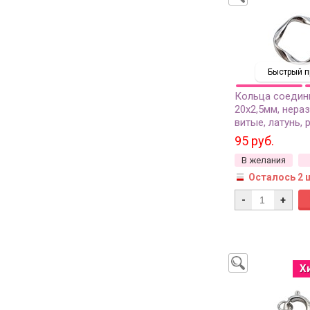
Быстрый п
Кольца соедин
20х2,5мм, нер
витые, латунь, 
1шт
95 руб.
В желания
Осталось 2 
-
+
Х