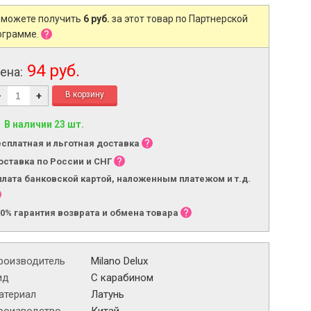
 можете получить
6 руб.
за этот товар по Партнерской
ограмме.
94 руб.
ена:
-
+
В наличии 23 шт.
есплатная и льготная доставка
оставка по России и СНГ
плата банковской картой, наложенным платежом и т.д.
00% гарантия возврата и обмена товара
роизводитель
Milano Delux
ид
С карабином
атериал
Латунь