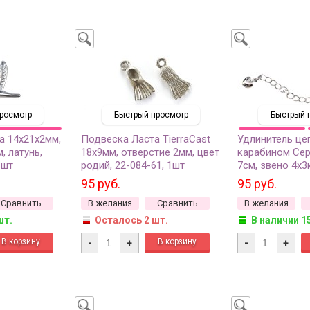
росмотр
Быстрый просмотр
Быстрый 
а 14х21х2мм,
Подвеска Ласта TierraCast
Удлинитель це
, латунь,
18х9мм, отверстие 2мм, цвет
карабином Сер
1шт
родий, 22-084-61, 1шт
7см, звено 4х3
родий, 27-184,
95 руб.
95 руб.
Сравнить
В желания
Сравнить
В желания
шт.
Осталось 2 шт.
В наличии 1
-
+
-
+