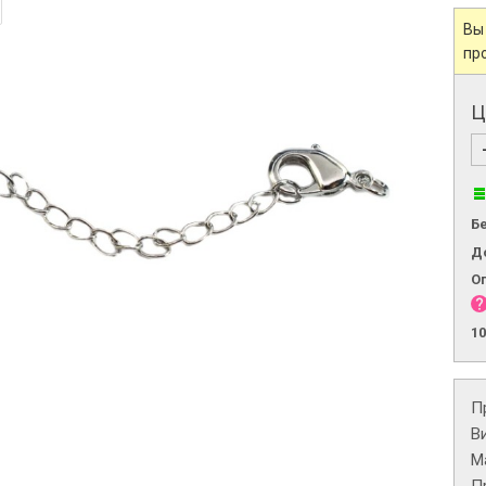
Вы
пр
Ц
Б
Д
О
1
П
В
М