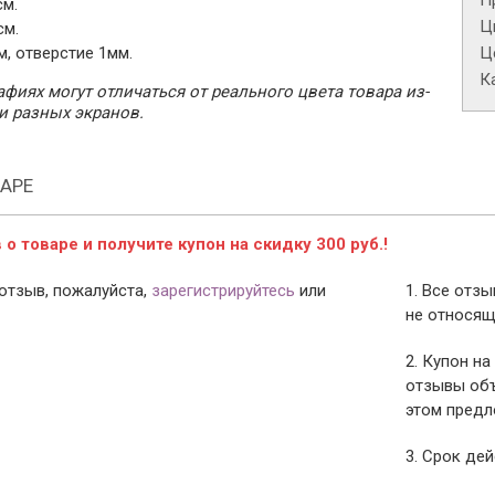
П
см.
Ц
см.
, отверстие 1мм.
Це
К
фиях могут отличаться от реального цвета товара из-
и разных экранов.
АРЕ
о товаре и получите купон на скидку 300 руб.!
отзыв, пожалуйста,
зарегистрируйтесь
или
1. Все отз
не относящ
2. Купон на
отзывы объ
этом предл
3. Срок дей