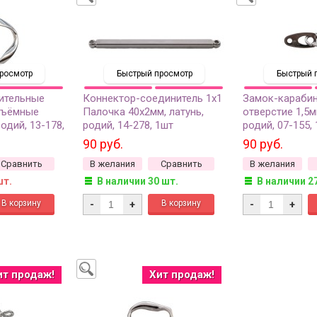
росмотр
Быстрый просмотр
Быстрый 
ительные
Коннектор-соединитель 1х1
Замок-карабин
азъёмные
Палочка 40х2мм, латунь,
отверстие 1,5м
родий, 13-178,
родий, 14-278, 1шт
родий, 07-155,
90 руб.
90 руб.
Сравнить
В желания
Сравнить
В желания
шт.
В наличии 30 шт.
В наличии 2
-
+
-
+
ит продаж!
Хит продаж!