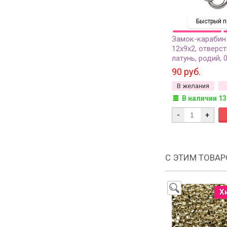
Быстрый п
Замок-карабин
12х9х2, отверст
латунь, родий, 
90 руб.
В желания
В наличии 13
-
+
С ЭТИМ ТОВА
Х