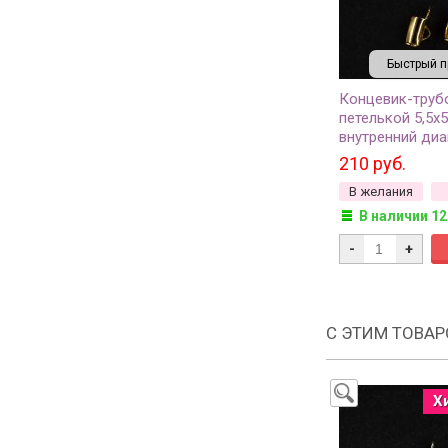
Быстрый п
Концевик-труб
петелькой 5,5х
внутренний диа
отверстие 1х2м
210 руб.
золото, 04-131,
В желания
В наличии 12
-
+
С ЭТИМ ТОВА
Х