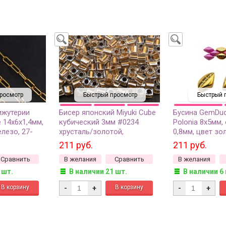
росмотр
Быстрый просмотр
Быстрый 
ижутерии
Бисер японский Miyuki Cube
Бусина GemDu
 14х6х1,4мм,
кубический 3мм #0234
Polonia 8х5мм,
лезо, 27-
хрусталь/золотой,
0,8мм, цвет зо
окрашенный изнутри, 10
Покрытие золо
211 руб.
211 руб.
грамм
237, 2шт
Сравнить
В желания
Сравнить
В желания
 шт.
В наличии 21 шт.
В наличии 6
-
+
-
+