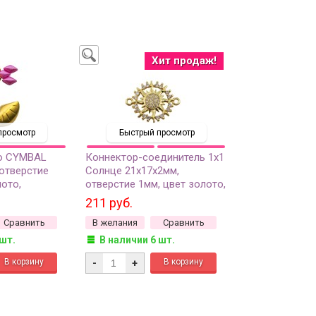
Хит продаж!
просмотр
Быстрый просмотр
o CYMBAL
Коннектор-соединитель 1х1
 отверстие
Солнце 21х17х2мм,
лото,
отверстие 1мм, цвет золото,
том 24K, 11-
латунь/цирконий, 14-380,
211 руб.
1шт
Сравнить
В желания
Сравнить
 шт.
В наличии 6 шт.
-
+