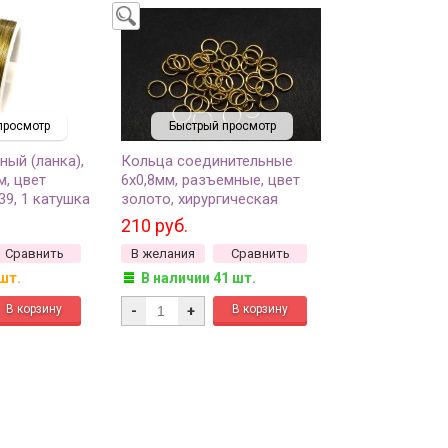
просмотр
Быстрый просмотр
ный (ланка),
Кольца соединительные
м, цвет
6х0,8мм, разъемные, цвет
39, 1 катушка
золото, хирургическая
сталь, 13-081, 5г (около
210 руб.
80шт)
Сравнить
В желания
Сравнить
шт.
В наличии 41 шт.
-
+