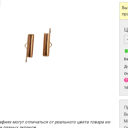
Вы
пр
Ц
Б
Д
О
1
П
В
М
фиях могут отличаться от реального цвета товара из-
и разных экранов.