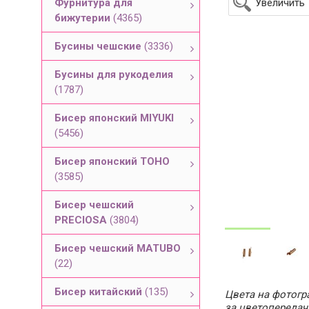
Фурнитура для
Увеличить
бижутерии
(4365)
Бусины чешские
(3336)
Бусины для рукоделия
(1787)
Бисер японский MIYUKI
(5456)
Бисер японский TOHO
(3585)
Бисер чешский
PRECIOSA
(3804)
Бисер чешский MATUBO
(22)
Бисер китайский
(135)
Цвета на фотогра
за цветопередач