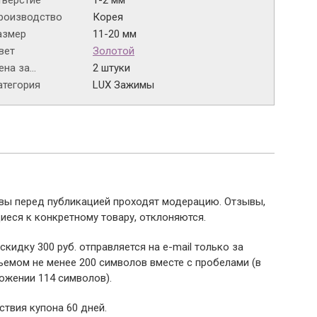
тверстие
1-2 мм
роизводство
Корея
азмер
11-20 мм
вет
Золотой
на за...
2 штуки
атегория
LUX Зажимы
ывы перед публикацией проходят модерацию. Отзывы,
иеся к конкретному товару, отклоняются.
 скидку 300 руб. отправляется на e-mail только за
емом не менее 200 символов вместе с пробелами (в
ожении 114 символов).
ствия купона 60 дней.