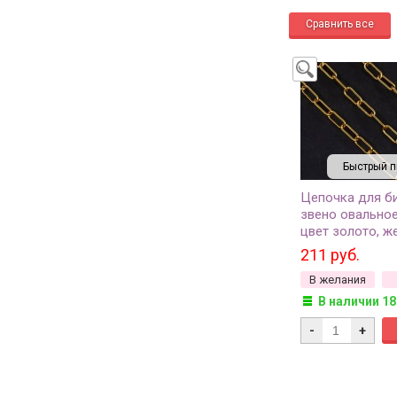
Быстрый п
Цепочка для б
звено овальное
цвет золото, же
113, 1м
211 руб.
В желания
В наличии 18
-
+