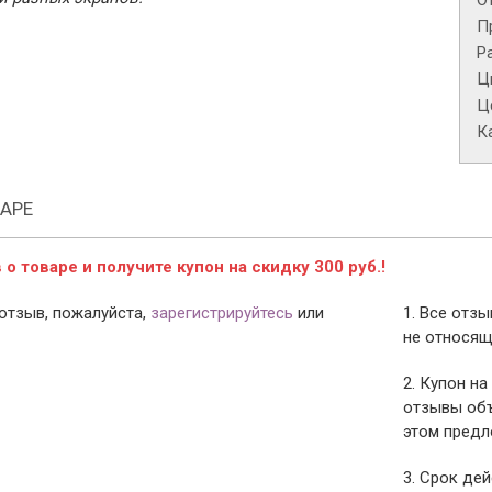
О
П
Р
Ц
Це
К
АРЕ
о товаре и получите купон на скидку 300 руб.!
отзыв, пожалуйста,
зарегистрируйтесь
или
1. Все отз
не относящ
2. Купон на
отзывы объ
этом предл
3. Срок дей