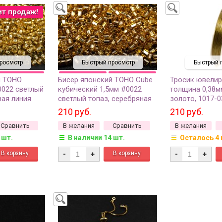
ит продаж!
росмотр
Быстрый просмотр
Быстрый 
й TOHO
Бисер японский TOHO Cube
Тросик ювелир
0022 светлый
кубический 1,5мм #0022
толщина 0,38м
ная линия
светлый топаз, серебряная
золото, 1017-0
м
линия внутри, 5 грамм
(около 60м)
210 руб.
210 руб.
Сравнить
В желания
Сравнить
В желания
 шт.
В наличии 14 шт.
Осталось 4 
-
+
-
+