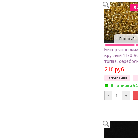
Х
Быстрый п
Бисер японски
круглый 11/0 #
топаз, серебря
внутри, 10 грам
210 руб.
В желания
В наличии 54
-
+