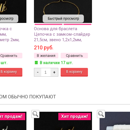
росмотр
Быстрый просмотр
очка с
Основа для браслета
5мм,
Цепочка с замком-слайдер
метр 2мм,
21,5см, звено 1,2х1,2мм,
м, цвет
цвет золото, латунь,18К
210 руб.
 2шт
позолота, 16-083, 1шт
Сравнить
В желания
Сравнить
 шт.
В наличии 17 шт.
-
+
РОМ ОБЫЧНО ПОКУПАЮТ
ит продаж!
Хит продаж!