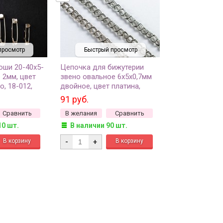
просмотр
Быстрый просмотр
оши 20-40х5-
Цепочка для бижутерии
 2мм, цвет
звено овальное 6х5х0,7мм
о, 18-012,
двойное, цвет платина,
железо, 27-014, 1м
91 руб.
Сравнить
В желания
Сравнить
10 шт.
В наличии 90 шт.
-
+