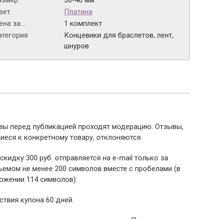
азмер
36-40 мм
вет
Платина
на за...
1 комплект
атегория
Концевики для браслетов, лент,
шнуров
ывы перед публикацией проходят модерацию. Отзывы,
иеся к конкретному товару, отклоняются.
 скидку 300 руб. отправляется на e-mail только за
емом не менее 200 символов вместе с пробелами (в
ожении 114 символов).
ствия купона 60 дней.