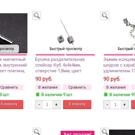
росмотр
Быстрый просмотр
Быстрый 
к магнитный
Бусина разделительная
Зажим-концев
, внутренний
спейсер Куб 4х4х4мм,
шнуров с кара
вет платина,
отверстие 1,8мм, цвет
удлинителем 1
 1шт
платина, латунь, 24-162, 5шт
карабин 12х6х
90 руб.
90 руб.
удлинитель 4,5
Сравнить
В желания
Сравнить
В желания
платина, латунь
0 шт.
В наличии 9 шт.
В наличии 9
-
+
-
+
Хит продаж!