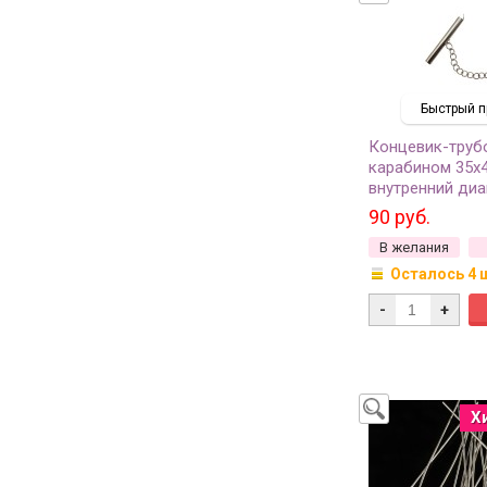
Быстрый п
Концевик-труб
карабином 35х
внутренний диа
карабин 11х6мм
90 руб.
6см, цвет плати
В желания
04-221, 1 комп
Осталось 4 
-
+
Х