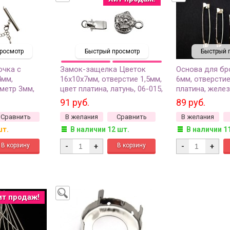
росмотр
Быстрый просмотр
Быстрый 
очка с
Замок-защелка Цветок
Основа для бр
4мм,
16х10х7мм, отверстие 1,5мм,
6мм, отверстие
метр 3мм,
цвет платина, латунь, 06-015,
платина, желез
, удлинитель
1шт
10шт
91 руб.
89 руб.
на, железо,
Сравнить
В желания
Сравнить
В желания
лект
шт.
В наличии 12 шт.
В наличии 1
-
+
-
+
ит продаж!