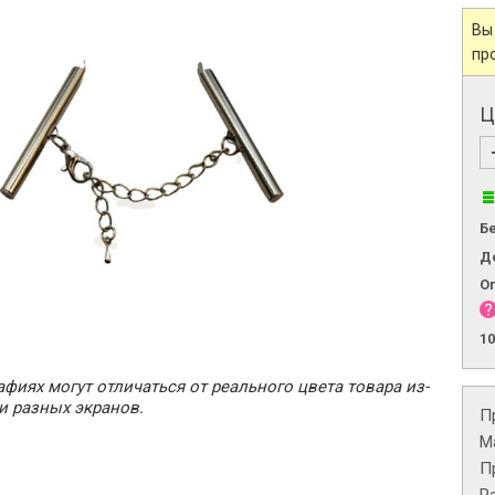
Вы
пр
Ц
Б
Д
О
1
фиях могут отличаться от реального цвета товара из-
и разных экранов.
П
М
П