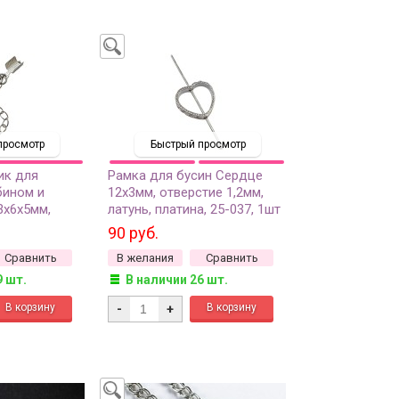
просмотр
Быстрый просмотр
ик для
Рамка для бусин Сердце
бином и
12х3мм, отверстие 1,2мм,
3х6х5мм,
латунь, платина, 25-037, 1шт
3мм,
90 руб.
см, цвет
Сравнить
В желания
Сравнить
, 04-194, 1шт
9 шт.
В наличии 26 шт.
-
+