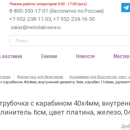
Режим работы операторов 9:00 - 17:00 (мск)
8-800-550-17-01 (бесплатно по России)
+7-952-238-11-03, +7-952-234-16-50
zakaz@melodiabisera.ru
и доставка
Скидки
Новости
Мастер
егории
→
Фурнитура для бижутерии
→
Концевики для браслетов, лент,
с карабином 40х4мм, внутренний диаметр 3мм, карабин 11х6мм, удлините
трубочка с карабином 40х4мм, внутрен
линитель 6см, цвет платина, железо, 0
Доб