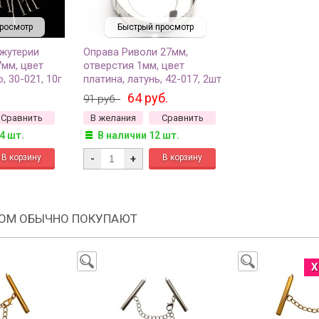
росмотр
Быстрый просмотр
жутерии
Оправа Риволи 27мм,
7мм, цвет
отверстия 1мм, цвет
, 30-021, 10г
платина, латунь, 42-017, 2шт
64 руб.
91 руб.
Сравнить
В желания
Сравнить
4 шт.
В наличии 12 шт.
-
+
РОМ ОБЫЧНО ПОКУПАЮТ
Х