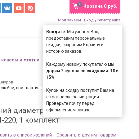
0
Корзина
0 руб.
Мои заказы
Вход
\
Регистрация
Войдите.
Мы узнаем Вас,
предоставим персональные
Найти
Все категории
скидки, сохраним Корзину и
историю заказов.
-классы и статьи
Контакты
Отзывы
Каждому новому покупателю мы
дарим 2 купона со скидками: 10 и
15%
.
 шнуров
→
ль 6см, цвет платина, железо, 04-220, 1 комплект
Купон на скидку поступит Вам на
e-mail после регистрации.
Проверьте почту перед
ний диаметр 3мм, карабин
оформлением заказа.
4-220, 1 комплект
авить в список желаний
Сравнить с другим товаром