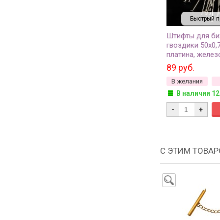
Быстрый п
Штифты для би
гвоздики 50х0,
платина, железо
(около 50шт)
89 руб.
В желания
В наличии 12
-
+
С ЭТИМ ТОВА