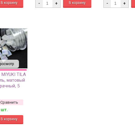
-
+
-
+
росмотр
 MIYUKI TILA
ль, матовый
рачный, 5
Сравнить
 шт.