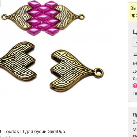
Вы
пр
Ц
Б
Д
О
1
П
В
М
Tourlos III для бусин GemDuo.