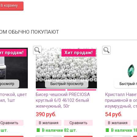
РОМ ОБЫЧНО ПОКУПАЮТ
ит продаж!
Хит продаж!
росмотр
Быстрый просмотр
Быстрый 
точкой, цвет
Бисер чешский PRECIOSA
Кристалл Наве
мл, 1шт
круглый 6/0 46102 белый
пришивной в оп
жемчужный, 50г
изумрудный, ст
2шт
390 руб.
54 руб.
Сравнить
В желания
Сравнить
В желания
 шт.
В наличии 82 шт.
В наличии 1