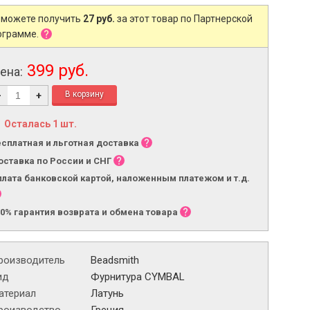
 можете получить
27 руб.
за этот товар по Партнерской
ограмме.
399 руб.
ена:
-
+
Осталась 1 шт.
есплатная и льготная доставка
оставка по России и СНГ
плата банковской картой, наложенным платежом и т.д.
00% гарантия возврата и обмена товара
роизводитель
Beadsmith
ид
Фурнитура CYMBAL
атериал
Латунь