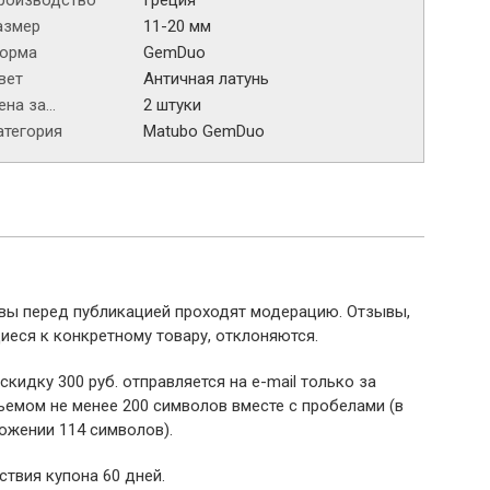
роизводство
Греция
азмер
11-20 мм
орма
GemDuo
вет
Античная латунь
на за...
2 штуки
атегория
Matubo GemDuo
ывы перед публикацией проходят модерацию. Отзывы,
иеся к конкретному товару, отклоняются.
 скидку 300 руб. отправляется на e-mail только за
емом не менее 200 символов вместе с пробелами (в
ожении 114 символов).
ствия купона 60 дней.