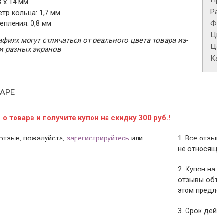
П
 х 14 мм
Р
тр кольца: 1,7 мм
епления: 0,8 мм
Ф
Ц
фиях могут отличаться от реального цвета товара из-
Це
и разных экранов.
К
АРЕ
о товаре и получите купон на скидку 300 руб.!
отзыв, пожалуйста,
зарегистрируйтесь
или
1. Все отз
не относящ
2. Купон на
отзывы объ
этом предл
3. Срок дей