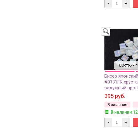
-
+
Быстрый п
Бисер японский
#0131FR хруста
радужный проз
грамм
395 руб.
В желания
В наличии 12
-
+