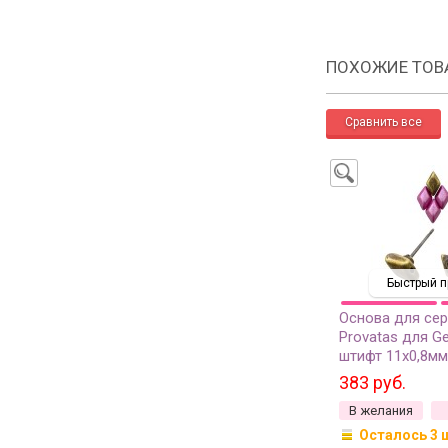
ПОХОЖИЕ ТОВ
Быстрый п
Основа для се
Provatas для G
штифт 11х0,8мм
0,8мм, цвет ант
383 руб.
11-244, 1 пара
В желания
Осталось 3 