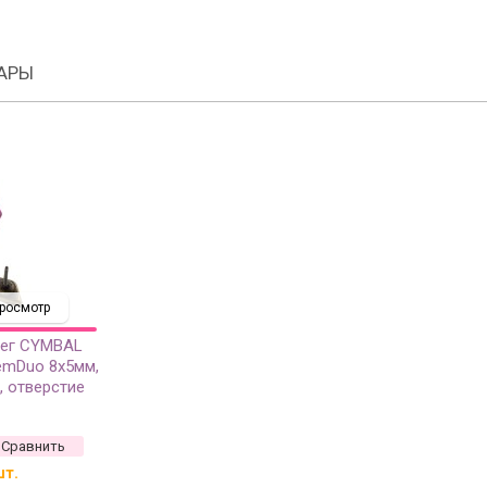
АРЫ
росмотр
рег CYMBAL
emDuo 8х5мм,
, отверстие
ичная латунь,
Сравнить
шт.