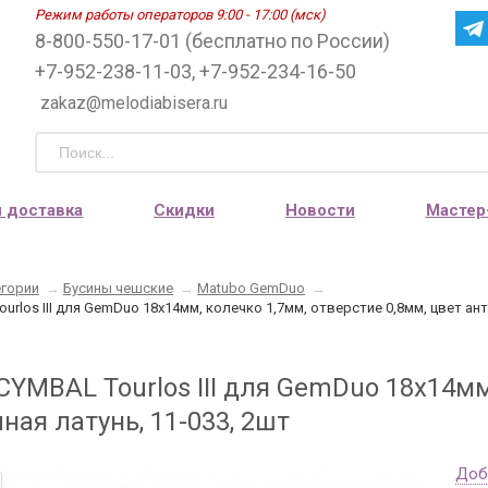
Режим работы операторов 9:00 - 17:00 (мск)
8-800-550-17-01 (бесплатно по России)
+7-952-238-11-03, +7-952-234-16-50
zakaz@melodiabisera.ru
и доставка
Скидки
Новости
Мастер
егории
→
Бусины чешские
→
Matubo GemDuo
→
urlos III для GemDuo 18х14мм, колечко 1,7мм, отверстие 0,8мм, цвет ант
YMBAL Tourlos III для GemDuo 18х14мм,
ная латунь, 11-033, 2шт
Доб