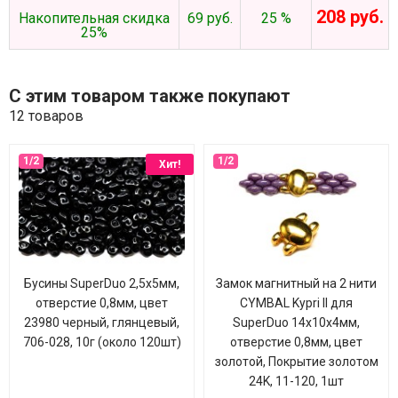
208 руб.
Накопительная скидка
69 руб.
25 %
25%
С этим товаром также покупают
12 товаров
Хит!
Бусины SuperDuo 2,5х5мм,
Замок магнитный на 2 нити
отверстие 0,8мм, цвет
CYMBAL Kypri II для
23980 черный, глянцевый,
SuperDuo 14х10х4мм,
706-028, 10г (около 120шт)
отверстие 0,8мм, цвет
золотой, Покрытие золотом
24K, 11-120, 1шт