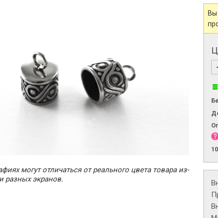
Вы
пр
Ц
Б
Д
О
1
фиях могут отличаться от реального цвета товара из-
и разных экранов.
В
П
В