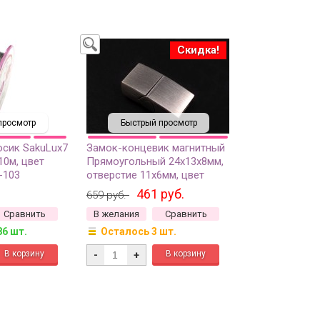
Скидка!
просмотр
Быстрый просмотр
сик SakuLux7
Замок-концевик магнитный
 10м, цвет
Прямоугольный 24х13х8мм,
-103
отверстие 11х6мм, цвет
стальной матовый,
461 руб.
659 руб.
хирургическая сталь, 10-208,
Сравнить
В желания
Сравнить
1шт
86 шт.
Осталось 3 шт.
-
+