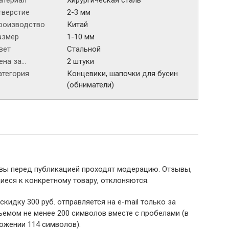
атериал
Хирургическая сталь
тверстие
2-3 мм
роизводство
Китай
азмер
1-10 мм
вет
Стальной
на за...
2 штуки
атегория
Концевики, шапочки для бусин
(обниматели)
ывы перед публикацией проходят модерацию. Отзывы,
иеся к конкретному товару, отклоняются.
 скидку 300 руб. отправляется на e-mail только за
емом не менее 200 символов вместе с пробелами (в
ожении 114 символов).