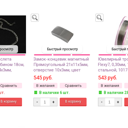
росмотр
Быстрый просмотр
Быстрый 
аслета
Замок-концевик магнитный
Ювелирный тро
бином 18см,
Прямоугольный 21х11х5мм,
Flexy7, 0,30мм,
4х3мм,
отверстие 10х3мм, цвет
стальной, 1017
, ячейка
стальной, хирургическая
545 руб.
543 руб.
альной,
сталь, 10-136, 1шт
Сравнить
В желания
Сравнить
В желания
таль, 16-077,
шт.
В наличии 6 шт.
В наличии 2
-
+
-
+