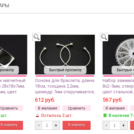
АРЫ
росмотр
Быстрый просмотр
Быстрый 
к магнитный
Основа для браслета, длина
Набор зажимов
 28х18х7мм,
18см, толщина 2,2мм,
8х2-5мм, отвер
мм, цвет
цилиндр 7мм откручивается,
цвет стальной,
ргическая
цвет стальной,
хирургическая 
612 руб.
567 руб.
1шт
хирургическая сталь, 16-044,
1уп (около 100
Сравнить
В желания
Сравнить
В желания
1шт
 шт.
Осталось 2 шт.
В наличии 7
-
+
-
+