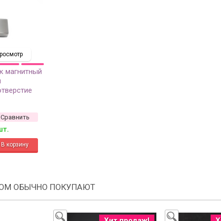
росмотр
к магнитный
й
отверстие
стальной,
таль, 10-121,
Сравнить
шт.
РОМ ОБЫЧНО ПОКУПАЮТ
Хит продаж!
Х