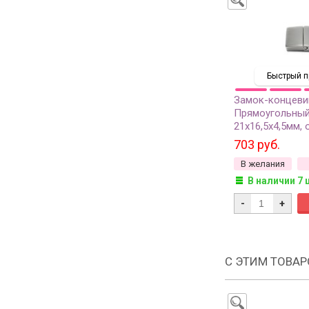
Быстрый п
Замок-концеви
Прямоугольны
21х16,5х4,5мм, 
15х2,5мм, цвет 
703 руб.
хирургическая с
В желания
1шт
В наличии 7 
-
+
С ЭТИМ ТОВА