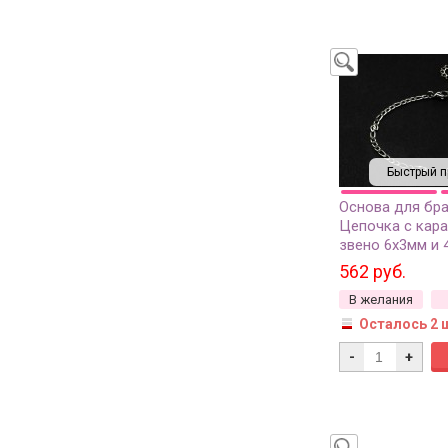
Быстрый п
Основа для бр
Цепочка с кара
звено 6х3мм и 
удлинитель 7см
562 руб.
4х3мм, цвет ст
В желания
хирургическая с
1шт
Осталось 2 
-
+