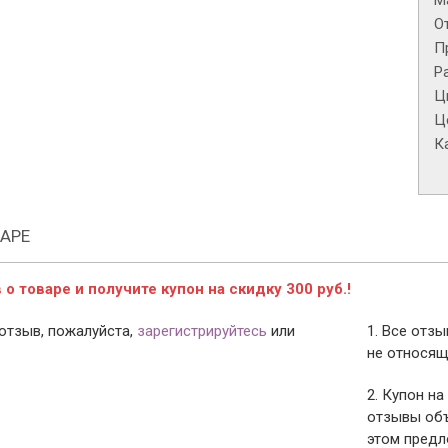
М
О
П
Р
Ц
Це
К
АРЕ
о товаре и получите купон на скидку 300 руб.!
отзыв, пожалуйста,
зарегистрируйтесь
или
1. Все отз
не относящ
2. Купон на
отзывы объ
этом предл