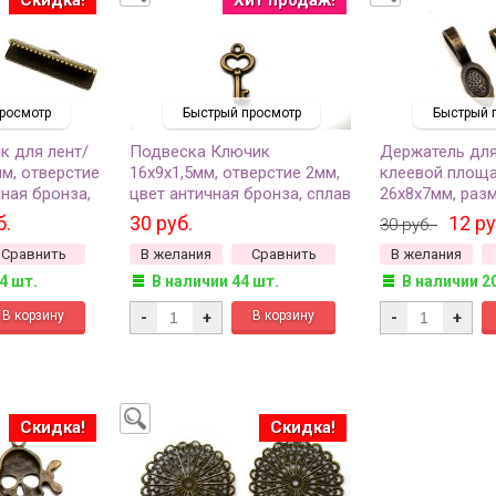
росмотр
Быстрый просмотр
Быстрый 
к для лент/
Подвеска Ключик
Держатель для
м, отверстие
16х9х1,5мм, отверстие 2мм,
клеевой площ
чная бронза,
цвет античная бронза, сплав
26х8х7мм, раз
 4шт
металлов, 22-051, 4шт
8х14мм, отверс
б.
30 руб.
12 ру
30 руб.
цвет античная 
Сравнить
В желания
Сравнить
В желания
металлов, 03-0
4 шт.
В наличии 44 шт.
В наличии 2
-
+
-
+
Скидка!
Скидка!