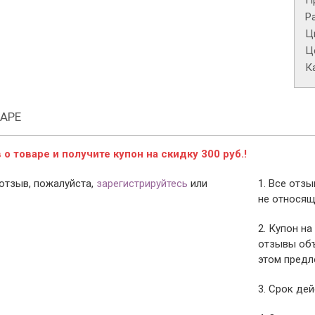
П
Р
Ц
Це
К
АРЕ
о товаре и получите купон на скидку 300 руб.!
отзыв, пожалуйста,
зарегистрируйтесь
или
1. Все отз
не относящ
2. Купон на
отзывы объ
этом предл
3. Срок дей