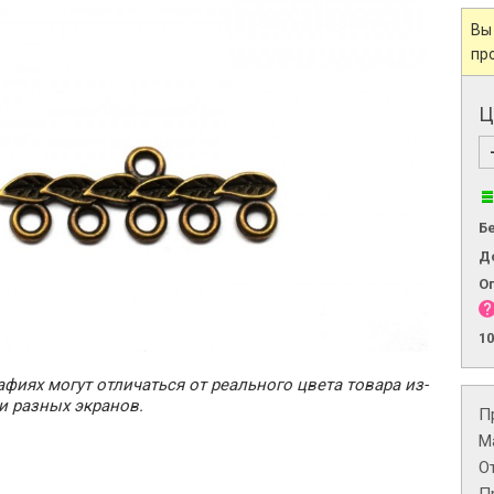
Вы
пр
Ц
Б
Д
О
1
фиях могут отличаться от реального цвета товара из-
и разных экранов.
П
М
О