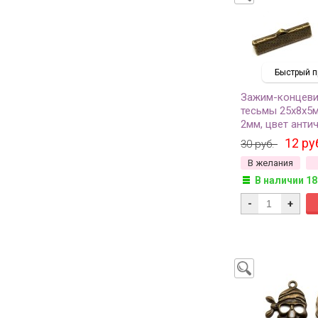
Быстрый п
Зажим-концеви
тесьмы 25х8х5м
2мм, цвет анти
железо, 04-043,
12 ру
30 руб.
В желания
В наличии 18
-
+