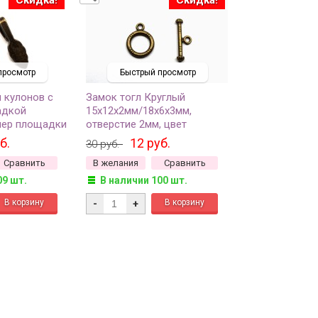
просмотр
Быстрый просмотр
 кулонов с
Замок тогл Круглый
адкой
15х12х2мм/18х6х3мм,
мер площадки
отверстие 2мм, цвет
тие 7х4мм,
античная бронза, сплав
б.
12 руб.
30 руб.
бронза, сплав
металлов, 12-113, 2
Сравнить
В желания
Сравнить
05, 2шт
комплекта
09 шт.
В наличии 100 шт.
-
+