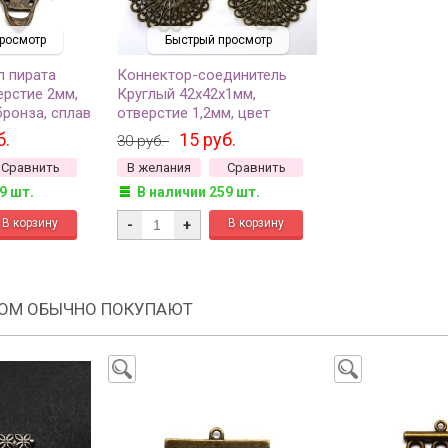
росмотр
Быстрый просмотр
п пирата
Коннектор-соединитель
ерстие 2мм,
Круглый 42х42х1мм,
бронза, сплав
отверстие 1,2мм, цвет
5, 2шт
античная бронза, железо,
б.
15 руб.
30 руб.
14-150, 2шт
Сравнить
В желания
Сравнить
9 шт.
В наличии 259 шт.
-
+
РОМ ОБЫЧНО ПОКУПАЮТ