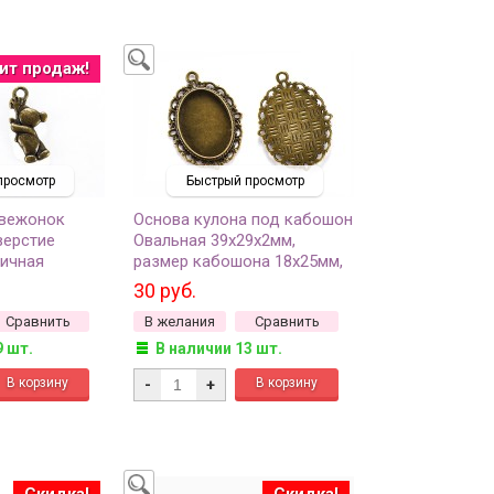
ит продаж!
просмотр
Быстрый просмотр
вежонок
Основа кулона под кабошон
верстие
Овальная 39х29х2мм,
тичная
размер кабошона 18х25мм,
металлов, 22-
отверстие 2мм, цвет
30 руб.
античная бронза, сплав
Сравнить
В желания
Сравнить
металлов, 20-003, 1шт
9 шт.
В наличии 13 шт.
-
+
Скидка!
Скидка!