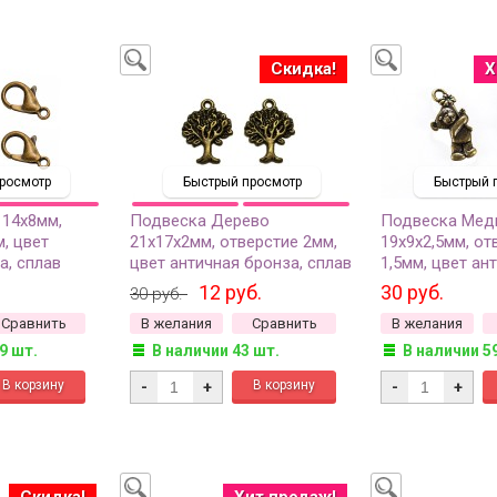
Скидка!
Х
росмотр
Быстрый просмотр
Быстрый 
 14х8мм,
Подвеска Дерево
Подвеска Мед
м, цвет
21х17х2мм, отверстие 2мм,
19х9х2,5мм, от
а, сплав
цвет античная бронза, сплав
1,5мм, цвет ан
5, 4шт
металлов, 22-131, 2шт
бронза, сплав 
12 руб.
30 руб.
30 руб.
015, 3шт
Сравнить
В желания
Сравнить
В желания
9 шт.
В наличии 43 шт.
В наличии 5
-
+
-
+
Скидка!
Хит продаж!