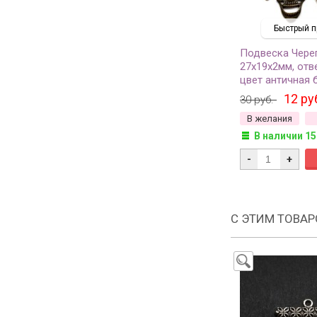
Быстрый п
Подвеска Чере
27х19х2мм, отв
цвет античная 
металлов, 22-18
12 ру
30 руб.
В желания
В наличии 15
-
+
С ЭТИМ ТОВА