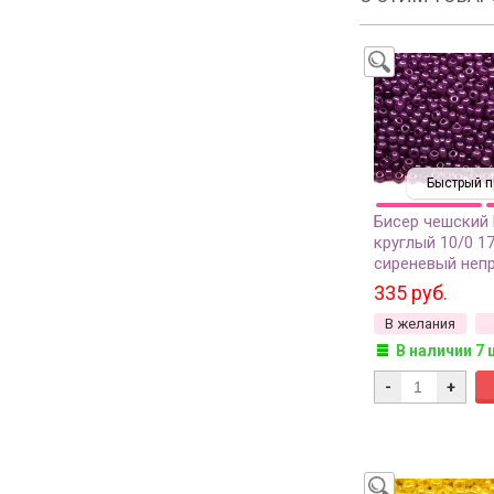
Быстрый п
Бисер чешский
круглый 10/0 1
сиреневый непр
сорт, 50г
335 руб.
В желания
В наличии 7 
-
+