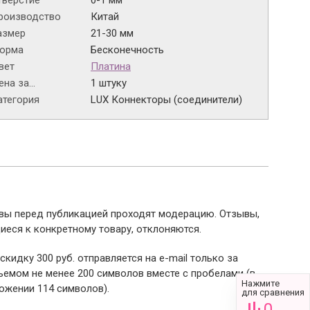
тверстие
0-1 мм
роизводство
Китай
азмер
21-30 мм
орма
Бесконечность
вет
Платина
на за...
1 штуку
атегория
LUX Коннекторы (соединители)
ывы перед публикацией проходят модерацию. Отзывы,
иеся к конкретному товару, отклоняются.
 скидку 300 руб. отправляется на e-mail только за
емом не менее 200 символов вместе с пробелами (в
Нажмите
ожении 114 символов).
для сравнения
0