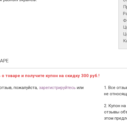
О
П
Р
Ф
Ц
Це
К
АРЕ
о товаре и получите купон на скидку 300 руб.!
отзыв, пожалуйста,
зарегистрируйтесь
или
1. Все отз
не относящ
2. Купон на
отзывы объ
этом предл