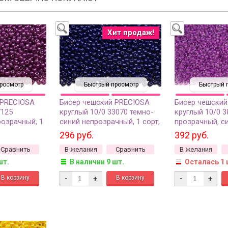
Хит продаж!
росмотр
Быстрый просмотр
Быстрый 
 PRECIOSA
Бисер чешский PRECIOSA
Бисер чешский
7125
круглый 10/0 33070 темно-
круглый 10/0 3
озрачный, 1
синий непрозрачный, 1 сорт,
прозрачный, с
50г
линия внутри, 1
296 руб.
392 руб.
Сравнить
В желания
Сравнить
В желания
шт.
В наличии 9 шт.
Осталась 1 
-
+
-
+