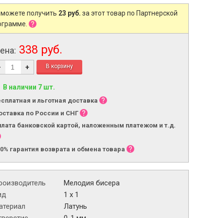
 можете получить
23 руб.
за этот товар по Партнерской
ограмме.
338 руб.
ена:
-
+
В наличии 7 шт.
есплатная и льготная доставка
оставка по России и СНГ
плата банковской картой, наложенным платежом и т.д.
00% гарантия возврата и обмена товара
роизводитель
Мелодия бисера
ид
1 х 1
атериал
Латунь