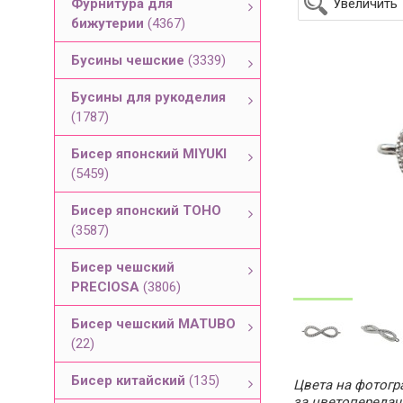
Фурнитура для
Увеличить
бижутерии
(4367)
Бусины чешские
(3339)
Бусины для рукоделия
(1787)
Бисер японский MIYUKI
(5459)
Бисер японский TOHO
(3587)
Бисер чешский
PRECIOSA
(3806)
Бисер чешский MATUBO
(22)
Бисер китайский
(135)
Цвета на фотогра
за цветопередач