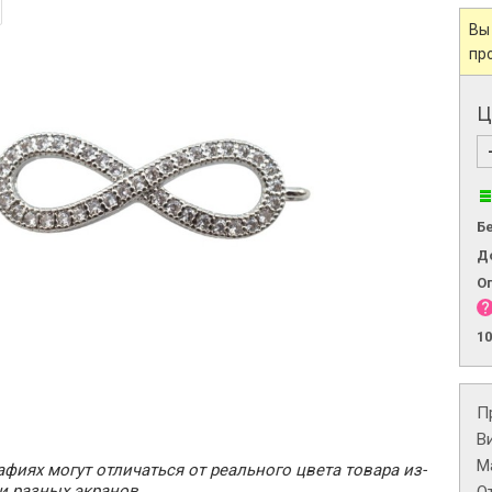
Вы
пр
Ц
Б
Д
О
1
П
В
М
фиях могут отличаться от реального цвета товара из-
и разных экранов.