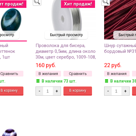
ит продаж!
Хит продаж!
росмотр
Быстрый просмотр
Быстрый 
ьный
Проволока для бисера,
Шнур сутажный
оттенок
диаметр 0,5мм, длина около
бордовый №319
, 1шт
30м, цвет серебро, 1009-108,
1шт
160 руб.
22 руб.
Сравнить
В желания
Сравнить
В желания
шт.
В наличии 73 шт.
В наличии 3
-
+
-
+