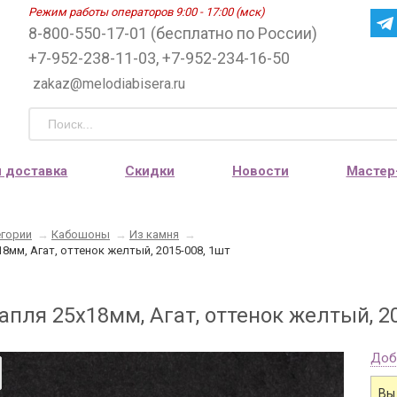
Режим работы операторов 9:00 - 17:00 (мск)
8-800-550-17-01 (бесплатно по России)
+7-952-238-11-03, +7-952-234-16-50
zakaz@melodiabisera.ru
и доставка
Скидки
Новости
Мастер
егории
→
Кабошоны
→
Из камня
→
8мм, Агат, оттенок желтый, 2015-008, 1шт
пля 25х18мм, Агат, оттенок желтый, 20
Доб
Вы