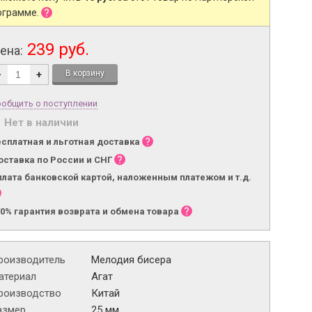
ограмме.
239 руб.
ена:
-
+
общить о поступлении
Нет в наличии
есплатная и льготная доставка
оставка по России и СНГ
плата банковской картой, наложенным платежом и т.д.
00% гарантия возврата и обмена товара
роизводитель
Мелодия бисера
атериал
Агат
роизводство
Китай
азмер
25 мм