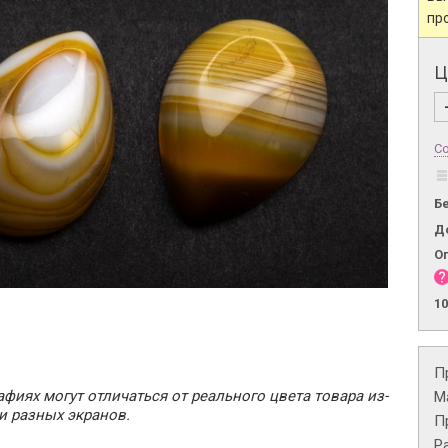
пр
Ц
Со
Б
Д
О
1
П
фиях могут отличаться от реального цвета товара из-
М
и разных экранов.
П
Р