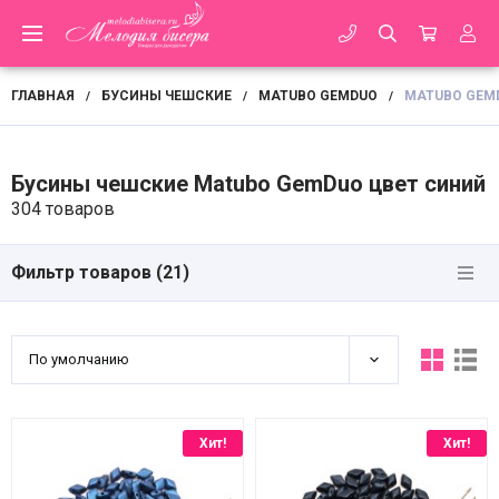
ГЛАВНАЯ
БУСИНЫ ЧЕШСКИЕ
MATUBO GEMDUO
MATUBO GEM
/
/
/
Бусины чешские Matubo GemDuo цвет синий
304 товаров
Фильтр товаров (
21
)
По умолчанию
Хит!
Хит!